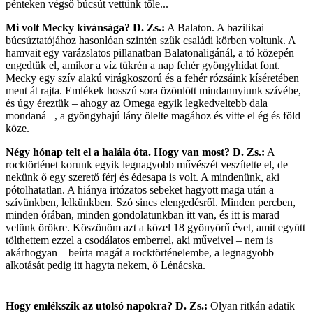
pénteken végső búcsút vettünk tőle...
Mi volt Mecky kívánsága?
D. Zs.:
A Balaton. A bazilikai
búcsúztatójához hasonlóan szintén szűk családi körben voltunk. A
hamvait egy varázslatos pillanatban Balatonaligánál, a tó közepén
engedtük el, amikor a víz tükrén a nap fehér gyöngyhidat font.
Mecky egy szív alakú virágkoszorú és a fehér rózsáink kíséretében
ment át rajta. Emlékek hosszú sora özönlött mindannyiunk szívébe,
és úgy éreztük – ahogy az Omega egyik legkedveltebb dala
mondaná –, a gyöngyhajú lány ölelte magához és vitte el ég és föld
köze.
Négy hónap telt el a halála óta. Hogy van most?
D. Zs.:
A
rocktörténet korunk egyik legnagyobb művészét veszítette el, de
nekünk ő egy szerető férj és édesapa is volt. A mindenünk, aki
pótolhatatlan. A hiánya irtózatos sebeket hagyott maga után a
szívünkben, lelkünkben. Szó sincs elengedésről. Minden percben,
minden órában, minden gondolatunkban itt van, és itt is marad
velünk örökre. Köszönöm azt a közel 18 gyönyörű évet, amit együtt
tölthettem ezzel a csodálatos emberrel, aki műveivel – nem is
akárhogyan – beírta magát a rocktörténelembe, a legnagyobb
alkotását pedig itt hagyta nekem, ő Lénácska.
Hogy emlékszik az utolsó napokra?
D. Zs.:
Olyan ritkán adatik