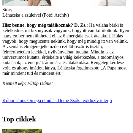
Story
Lénácska a szüleivel (Fotó: Archív)
Hisz benne, hogy még találkoznak?
D. Zs.:
Ha valaha bárki is
kételkedne, mi bizonyosak vagyunk, hogy itt van körülöttünk. Ilyen
nagy ember nem tűnhetett el, az ő energiája csak átalakult. Hálás
vagyok, hogy megüzente nekünk, hogy még mindig itt van velünk.
A zseniális elméjére jellemzően ezt többször is tisztán,
félreérthetetlen jelekkel, nyilvánvalóan tudatta. Mindig is az
univerzumot kutatta, érdekelte a világ keletkezése, a tudományos
kutatások, az energiák áramlása és átalakulása. Rengeteg kérdése
volt, és ahogy imádott lánya, Lénácska fogalmazott: „A Papa most
már mindent tud és mindent ért.”
Kiemelt kép: Fülöp Dániel
Kóbor János
Omega
elmúlás
Deme Zsóka
exkluzív interjú
Top cikkek