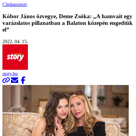
Címlapsztori
Kóbor János özvegye, Deme Zsóka: „A hamvait egy
varázslatos pillanatban a Balaton közepén engedtük
el”
2022. 04. 15.
story.hu