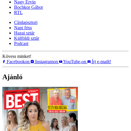
Nagy Ervin
Bochkor Gábor
RTL
Címlapsztori
Napi friss
Hazai sztár
Külföldi sztár
Podcast
Kövess minket!
Facebookon
Instagramon
YouTube-on
Írj e-mailt!
Ajánló