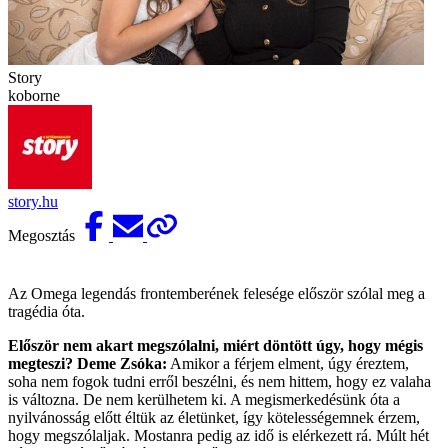
Story
koborne
story.hu
Megosztás
Az Omega legendás frontemberének felesége először szólal meg a
tragédia óta.
Először nem akart megszólalni, miért döntött úgy, hogy mégis
megteszi?
Deme Zsóka:
Amikor a férjem elment, úgy éreztem,
soha nem fogok tudni erről beszélni, és nem hittem, hogy ez valaha
is változna. De nem kerülhetem ki. A megismerkedésünk óta a
nyilvánosság előtt éltük az életünket, így kötelességemnek érzem,
hogy megszólaljak. Mostanra pedig az idő is elérkezett rá. Múlt hét