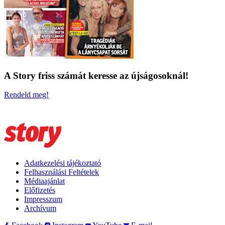
A Story friss számát keresse az újságosoknál!
Rendeld meg!
Adatkezelési tájékoztató
Felhasználási Feltételek
Médiaajánlat
Előfizetés
Impresszum
Archívum