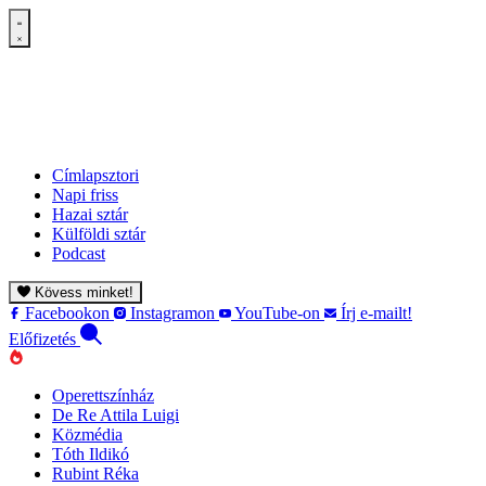
Címlapsztori
Napi friss
Hazai sztár
Külföldi sztár
Podcast
Kövess minket!
Facebookon
Instagramon
YouTube-on
Írj e-mailt!
Előfizetés
Operettszínház
De Re Attila Luigi
Közmédia
Tóth Ildikó
Rubint Réka