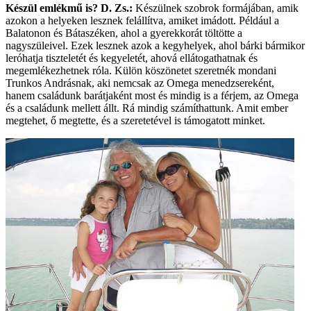
Készül emlékmű is?
D. Zs.:
Készülnek szobrok formájában, amik
azokon a helyeken lesznek felállítva, amiket imádott. Például a
Balatonon és Bátaszéken, ahol a gyerekkorát töltötte a
nagyszüleivel. Ezek lesznek azok a kegyhelyek, ahol bárki bármikor
leróhatja tiszteletét és kegyeletét, ahová ellátogathatnak és
megemlékezhetnek róla. Külön köszönetet szeretnék mondani
Trunkos Andrásnak, aki nemcsak az Omega menedzsereként,
hanem családunk barátjaként most és mindig is a férjem, az Omega
és a családunk mellett állt. Rá mindig számíthattunk. Amit ember
megtehet, ő megtette, és a szeretetével is támogatott minket.