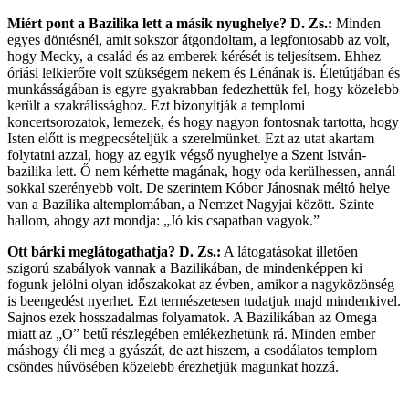
Miért pont a Bazilika lett a másik nyughelye?
D. Zs.:
Minden
egyes döntésnél, amit sokszor átgondoltam, a legfontosabb az volt,
hogy Mecky, a család és az emberek kérését is teljesítsem. Ehhez
óriási lelkierőre volt szükségem nekem és Lénának is. Életútjában és
munkásságában is egyre gyakrabban fedezhettük fel, hogy közelebb
került a szakrálissághoz. Ezt bizonyítják a templomi
koncertsorozatok, lemezek, és hogy nagyon fontosnak tartotta, hogy
Isten előtt is megpecsételjük a szerelmünket. Ezt az utat akartam
folytatni azzal, hogy az egyik végső nyughelye a Szent István-
bazilika lett. Ő nem kérhette magának, hogy oda kerülhessen, annál
sokkal szerényebb volt. De szerintem Kóbor Jánosnak méltó helye
van a Bazilika altemplomában, a Nemzet Nagyjai között. Szinte
hallom, ahogy azt mondja: „Jó kis csapatban vagyok.”
Ott bárki meglátogathatja?
D. Zs.:
A látogatásokat illetően
szigorú szabályok vannak a Bazilikában, de mindenképpen ki
fogunk jelölni olyan időszakokat az évben, amikor a nagyközönség
is beengedést nyerhet. Ezt természetesen tudatjuk majd mindenkivel.
Sajnos ezek hosszadalmas folyamatok. A Bazilikában az Omega
miatt az „O” betű részlegében emlékezhetünk rá. Minden ember
máshogy éli meg a gyászát, de azt hiszem, a csodálatos templom
csöndes hűvösében közelebb érezhetjük magunkat hozzá.