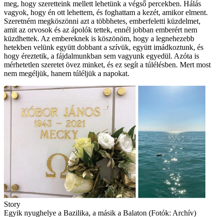
meg, hogy szeretteink mellett lehetünk a végső percekben. Hálás
vagyok, hogy én ott lehettem, és foghattam a kezét, amikor elment.
Szeretném megköszönni azt a többhetes, emberfeletti küzdelmet,
amit az orvosok és az ápolók tettek, ennél jobban emberért nem
küzdhettek. Az embereknek is köszönöm, hogy a legnehezebb
hetekben velünk együtt dobbant a szívük, együtt imádkoztunk, és
hogy éreztetik, a fájdalmunkban sem vagyunk egyedül. Azóta is
mérhetetlen szeretet övez minket, és ez segít a túlélésben. Mert most
nem megéljük, hanem túléljük a napokat.
Story
Egyik nyughelye a Bazilika, a másik a Balaton (Fotók: Archív)