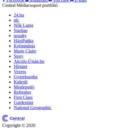
Facebook
Instagram
YouTube
E-mail
Central Médiacsoport portfólió
24.hu
nlc
Nők Lapja
Startlap
nosalty
HáziPatika
Krémmánia
Marie Claire
Story
Akciós-Újság.hu
Hírstart
Vezess
Gyerekszoba
Kiderül
Meglepetés
Refresher
First Class
Gardenista
National Geographic
Copyright © 2026