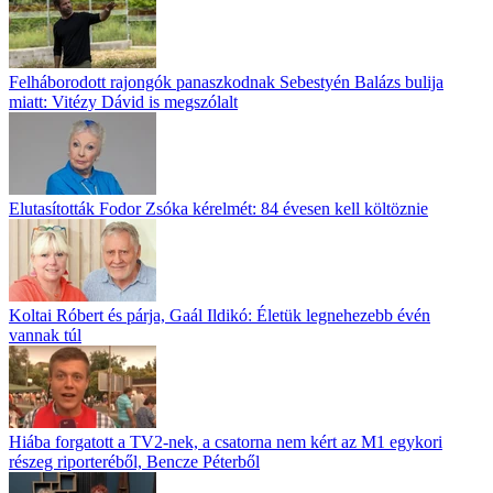
Felháborodott rajongók panaszkodnak Sebestyén Balázs bulija
miatt: Vitézy Dávid is megszólalt
Elutasították Fodor Zsóka kérelmét: 84 évesen kell költöznie
Koltai Róbert és párja, Gaál Ildikó: Életük legnehezebb évén
vannak túl
Hiába forgatott a TV2-nek, a csatorna nem kért az M1 egykori
részeg riporteréből, Bencze Péterből