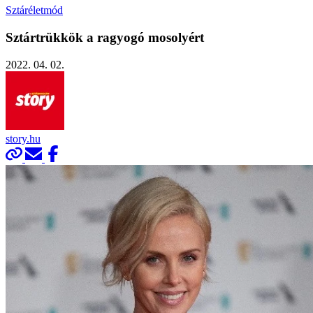
Sztáréletmód
Sztártrükkök a ragyogó mosolyért
2022. 04. 02.
story.hu