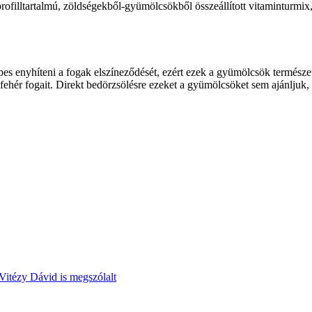
rofilltartalmú, zöldségekből-gyümölcsökből össze­állított vitaminturmi
es enyhíteni a fogak elszíneződését, ezért ezek a gyümölcsök természe
an fehér fogait. Direkt bedörzsölésre ezeket a gyümölcsöket sem ajánlju
Vitézy Dávid is megszólalt