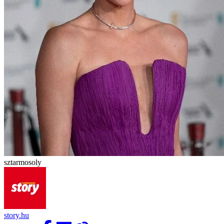
sztarmosoly
story.hu