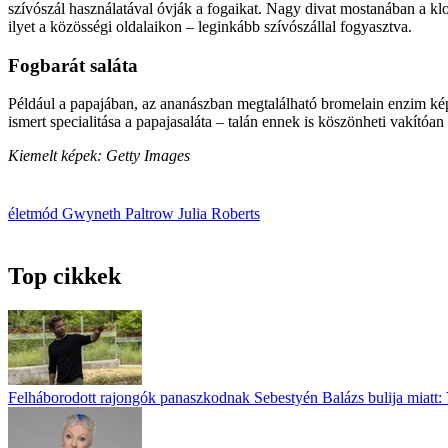
szívószál használatával óvják a fogaikat. Nagy divat mostanában a klo
ilyet a közösségi oldalaikon – leginkább szívószállal fogyasztva.
Fogbarát saláta
Például a papajában, az ananászban megtalálható bromelain enzim kép
ismert specialitása a papajasaláta – talán ennek is köszönheti vakító
Kiemelt képek: Getty Images
életmód
Gwyneth Paltrow
Julia Roberts
Top cikkek
Felháborodott rajongók panaszkodnak Sebestyén Balázs bulija miatt: 