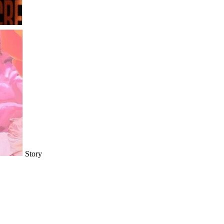
Story