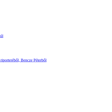
túl
riporteréből, Bencze Péterből