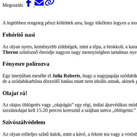
Megosztás
A legtöbben rengeteg pénzt költöttek arra, hogy tökéletes legyen a mo
Fehérítő nasi
Az olyan nyers, keményebb zöldségek, mint a répa, a brokkoli, a kara
Theron
színésznő étrendje nagyon nagy mennyiségben tartalmaz nyers
Fényesre polírozva
Egy interjúban mesélte el
Julia Roberts
, hogy a nagypapája szódabika
de a szódabikarbóna dörzsölő hatása miatt nem ideális annak, akinek 
Olajat rá!
Az olajos öblögetés vagy „olajrágás” egy régi, indiai ájurvédikus mód
szezámolajat kell 15-20 percen keresztül a szájban tartva „öblögetni.”
Szívószálvédelem
Az olyan erőteljes színű italok, mint a kávé, a fekete tea vagy a vör