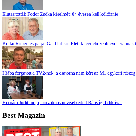
Elutasították Fodor Zsóka kérelmét: 84 évesen kell költöznie
Koltai Róbert és párja, Gaál Ildikó: Életük legnehezebb évén vannak 
Hiába forgatott a TV2-nek, a csatorna nem kért az M1 egykori részeg 
Hernádi Judit tudja, borzalmasan viselkedett Bánsági Ildikóval
Best Magazin