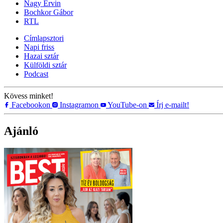
Nagy Ervin
Bochkor Gábor
RTL
Címlapsztori
Napi friss
Hazai sztár
Külföldi sztár
Podcast
Kövess minket!
Facebookon
Instagramon
YouTube-on
Írj e-mailt!
Ajánló