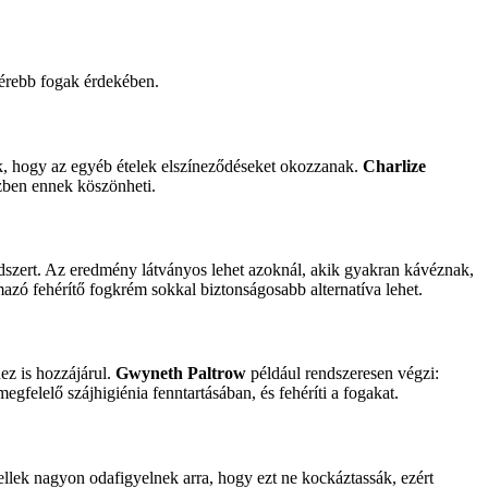
ehérebb fogak érdekében.
ák, hogy az egyéb ételek elszíneződéseket okozzanak.
Charlize
szben ennek köszönheti.
módszert. Az eredmény látványos lehet azoknál, akik gyakran kávéznak,
azó fehérítő fogkrém sokkal biztonságosabb alternatíva lehet.
ez is hozzájárul.
Gwyneth Paltrow
például rendszeresen végzi:
gfelelő szájhigiénia fenntartásában, és fehéríti a fogakat.
ellek nagyon odafigyelnek arra, hogy ezt ne kockáztassák, ezért