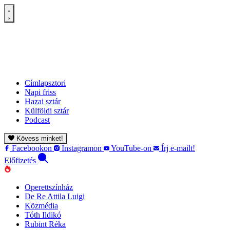
Címlapsztori
Napi friss
Hazai sztár
Külföldi sztár
Podcast
Kövess minket!
Facebookon
Instagramon
YouTube-on
Írj e-mailt!
Előfizetés
Operettszínház
De Re Attila Luigi
Közmédia
Tóth Ildikó
Rubint Réka