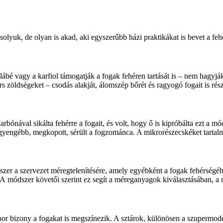
solyuk, de olyan is akad, aki egyszerűbb házi praktikákat is bevet a f
lábé vagy a karfiol támogatják a fogak fehéren tartását is – nem hagyj
 zöldségeket – csodás alakját, álomszép bőrét és ragyogó fogait is ré
rbónával sikálta fehérre a fogait, és volt, hogy ő is kipróbálta ezt a 
gyengébb, megkopott, sérült a fogzománca. A mikrorészecskéket tartalm
szer a szervezet méregtelenítésére, amely egyébként a fogak fehérségéh
 A módszer követői szerint ez segít a méreganyagok kiválasztásában, a me
ösbor bizony a fogakat is megszínezik. A sztárok, különösen a szupermod