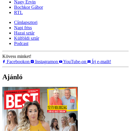
Nagy Ervin
Bochkor Gábor
RTL
Címlapsztori
Napi friss
Hazai sztár
Külföldi sztár
Podcast
Kövess minket!
Facebookon
Instagramon
YouTube-on
Írj e-mailt!
Ajánló