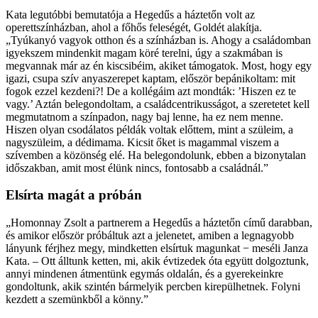
Kata legutóbbi bemutatója a Hegedűs a háztetőn volt az
operettszínházban, ahol a főhős feleségét, Goldét alakítja.
„Tyúkanyó vagyok otthon és a színházban is. Ahogy a családomban
igyekszem mindenkit magam köré terelni, úgy a szakmában is
megvannak már az én kiscsibéim, akiket támogatok. Most, hogy egy
igazi, csupa szív anyaszerepet kaptam, először bepánikoltam: mit
fogok ezzel kezdeni?! De a kollégáim azt mondták: ’Hiszen ez te
vagy.’ Aztán belegondoltam, a családcentrikusságot, a szeretetet kell
megmutatnom a színpadon, nagy baj lenne, ha ez nem menne.
Hiszen olyan csodálatos példák voltak előttem, mint a szüleim, a
nagyszüleim, a dédimama. Kicsit őket is magammal viszem a
szívemben a közönség elé. Ha belegondolunk, ebben a bizonytalan
időszakban, amit most élünk nincs, fontosabb a családnál.”
Elsírta magát a próbán
„Homonnay Zsolt a partnerem a Hegedűs a háztetőn című darabban,
és amikor először próbáltuk azt a jelenetet, amiben a legnagyobb
lányunk férjhez megy, mindketten elsírtuk magunkat − meséli Janza
Kata. – Ott álltunk ketten, mi, akik évtizedek óta együtt dolgoztunk,
annyi mindenen átmentünk egymás oldalán, és a gyerekeinkre
gondoltunk, akik szintén bármelyik percben kirepülhetnek. Folyni
kezdett a szemünkből a könny.”