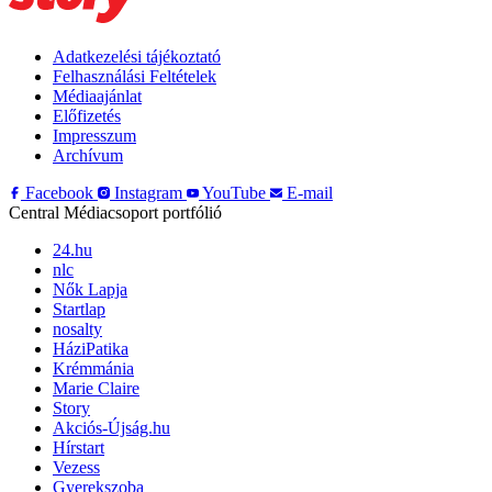
Adatkezelési tájékoztató
Felhasználási Feltételek
Médiaajánlat
Előfizetés
Impresszum
Archívum
Facebook
Instagram
YouTube
E-mail
Central Médiacsoport portfólió
24.hu
nlc
Nők Lapja
Startlap
nosalty
HáziPatika
Krémmánia
Marie Claire
Story
Akciós-Újság.hu
Hírstart
Vezess
Gyerekszoba