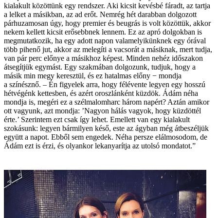
kialakult közöttünk egy rendszer. Aki kicsit kevésbé fáradt, az tartja
a lelket a másikban, az ad erőt. Nemrég hét darabban dolgozott
párhuzamosan úgy, hogy premier és beugrás is volt közöttük, akkor
nekem kellett kicsit erősebbnek lennem. Ez az apró dolgokban is
megmutatkozik, ha egy adott napon valamelyikünknek egy órával
több pihenő jut, akkor az melegíti a vacsorát a másiknak, mert tudja,
van pár perc előnye a másikhoz képest. Minden nehéz időszakon
átsegítjük egymást. Egy szakmában dolgozunk, tudjuk, hogy a
másik min megy keresztül, és ez hatalmas előny − mondja
a színésznő. – Én figyelek arra, hogy félévente legyen egy hosszú
hétvégénk kettesben, és azért oroszlánként küzdök. Ádám néha
mondja is, megéri ez a szélmalomharc három napért? Aztán amikor
ott vagyunk, azt mondja: ’Nagyon hálás vagyok, hogy küzdöttél
érte.’ Szerintem ezt csak így lehet. Emellett van egy kialakult
szokásunk: legyen bármilyen késő, este az ágyban még átbeszéljük
együtt a napot. Ebből sem engedek. Néha persze elálmosodom, de
Ádám ezt is érzi, és olyankor lekanyarítja az utolsó mondatot.”