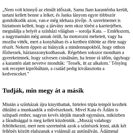
„Nem volt könnyű az elmúlt időszak, Samu fiam karanténba került,
tartani kellett benne a lelket, és Janka lányom egyre többször
gondolkodik azon, van-e még idehaza jövője. A szerelmemet is
biztatnom kellett, hogy a járvány nem okoz törést a karrierjében,
megtalálja a helyét a színházi világban – sorolja Kata. – Emlékszem,
a nagymamám még annak örült, ha motorozni mehetett, vagy ha
moziba vitték, mert a konyhában és a kertben töltötte az élete nagy
részét. Nekem éppen az hiányzik a mindennapokból, hogy otthon
főzhessek, háziasszonykodhassak. Régebben sokszor mondtam a
gyerekeimnek, hogy szívesen csinálnám, ha lenne rá időm, úgyhogy
a karantén alatt nevetve mondták: ’Tessék, itt az alkalom.’ Tényleg
sok receptet kipróbáltam, a család pedig kiválasztotta a
kedvenceket.”
Tudják, min megy át a másik
Miután a színházak újra kinyithattak, hirtelen tripla tempót kezdtek
diktálni a munkaadók a művészeknek. Mivel Kata és Ádám is
színpadi ember, nagyon kevés idejük maradt egymásra, miközben
a fáradtsággal is meg kellett küzdeniük. „Muszáj valahogy
feltöltekezni, mert nem szeretnénk azok a színészek lenni, akik két
fellépés között elalszanak a volánnál az autópályán. Ádámmal