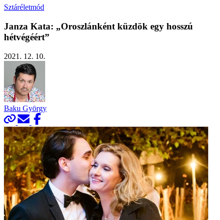
Sztáréletmód
Janza Kata: „Oroszlánként küzdök egy hosszú
hétvégéért”
2021. 12. 10.
Baku György