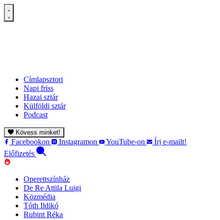
Címlapsztori
Napi friss
Hazai sztár
Külföldi sztár
Podcast
Kövess minket!
Facebookon
Instagramon
YouTube-on
Írj e-mailt!
Előfizetés
Operettszínház
De Re Attila Luigi
Közmédia
Tóth Ildikó
Rubint Réka