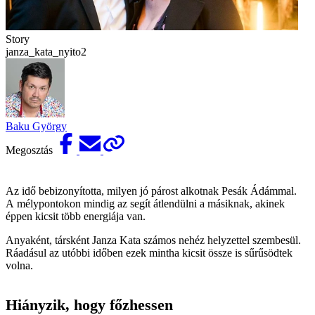
Story
janza_kata_nyito2
Baku György
Megosztás
Az idő bebizonyította, milyen jó párost alkotnak Pesák Ádámmal.
A mélypontokon mindig az segít átlendülni a másiknak, akinek
éppen kicsit több energiája van.
Anyaként, társként Janza Kata számos nehéz helyzettel szembesül.
Ráadásul az utóbbi időben ezek mintha kicsit össze is sűrűsödtek
volna.
Hiányzik, hogy főzhessen