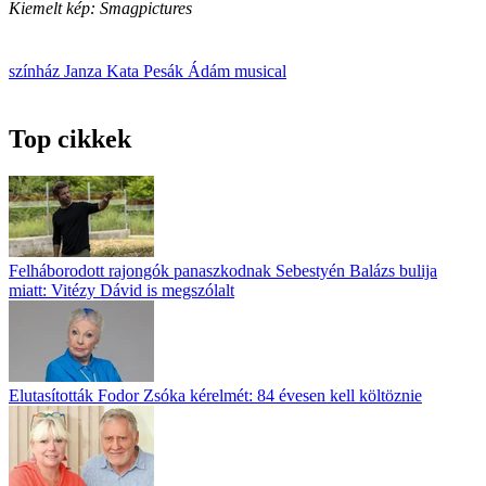
Kiemelt kép: Smagpictures
színház
Janza Kata
Pesák Ádám
musical
Top cikkek
Felháborodott rajongók panaszkodnak Sebestyén Balázs bulija
miatt: Vitézy Dávid is megszólalt
Elutasították Fodor Zsóka kérelmét: 84 évesen kell költöznie