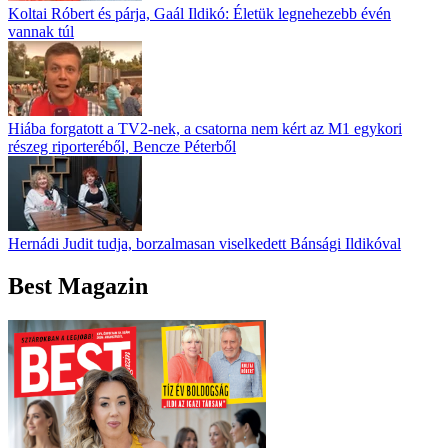
Koltai Róbert és párja, Gaál Ildikó: Életük legnehezebb évén
vannak túl
Hiába forgatott a TV2-nek, a csatorna nem kért az M1 egykori
részeg riporteréből, Bencze Péterből
Hernádi Judit tudja, borzalmasan viselkedett Bánsági Ildikóval
Best Magazin