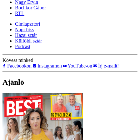
Nagy Ervin
Bochkor Gábor
RTL
Címlapsztori
Napi friss
Hazai sztár
Külföldi sztár
Podcast
Kövess minket!
Facebookon
Instagramon
YouTube-on
Írj e-mailt!
Ajánló