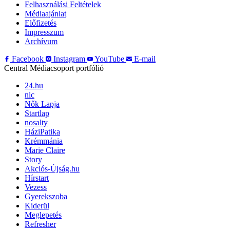
Felhasználási Feltételek
Médiaajánlat
Előfizetés
Impresszum
Archívum
Facebook
Instagram
YouTube
E-mail
Central Médiacsoport portfólió
24.hu
nlc
Nők Lapja
Startlap
nosalty
HáziPatika
Krémmánia
Marie Claire
Story
Akciós-Újság.hu
Hírstart
Vezess
Gyerekszoba
Kiderül
Meglepetés
Refresher