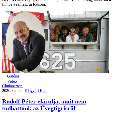
filmbe a színész új fogsora.
Galéria
Videó
Címlapsztori
2026. 02. 02.
Kisgyőri Kata
Rudolf Péter elárulja, amit nem
tudhattunk az Üvegtigrisről