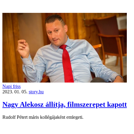
Napi friss
2023. 01. 05.
story.hu
Nagy Alekosz állítja, filmszerepet kapott
Rudolf Pétert máris kollégájaként emlegeti.