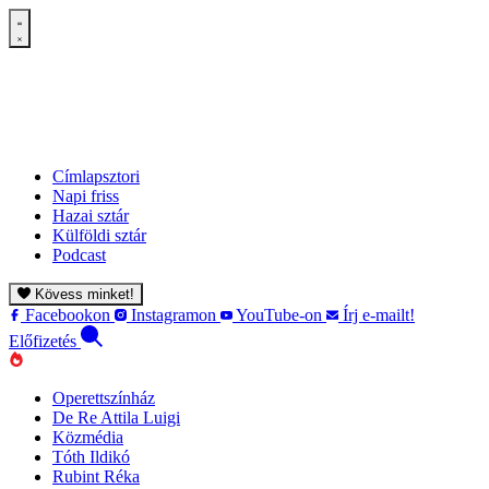
Címlapsztori
Napi friss
Hazai sztár
Külföldi sztár
Podcast
Kövess minket!
Facebookon
Instagramon
YouTube-on
Írj e-mailt!
Előfizetés
Operettszínház
De Re Attila Luigi
Közmédia
Tóth Ildikó
Rubint Réka