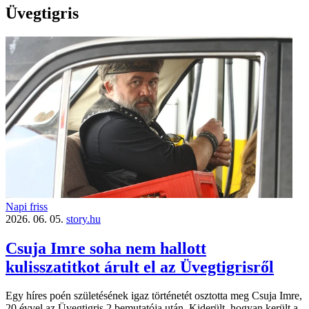
Üvegtigris
Napi friss
2026. 06. 05.
story.hu
Csuja Imre soha nem hallott
kulisszatitkot árult el az Üvegtigrisről
Egy híres poén születésének igaz történetét osztotta meg Csuja Imre,
20 évvel az Üvegtigris 2 bemutatója után. Kiderült, hogyan került a