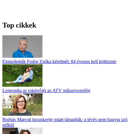
Top cikkek
Elutasították Fodor Zsóka kérelmét: 84 évesen kell költöznie
Lemondta az esküvőjét az ATV műsorvezetője
Borbás Marcsit luxuskertje miatt támadják: a tévés nem hagyta szó
nélkül