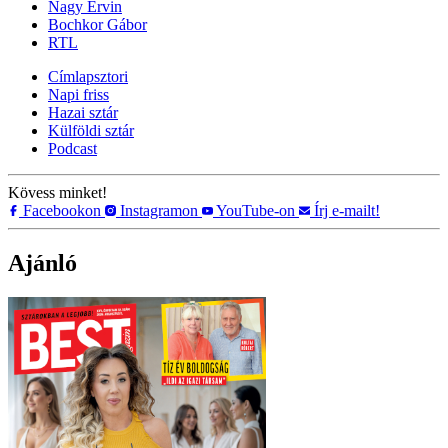
Nagy Ervin
Bochkor Gábor
RTL
Címlapsztori
Napi friss
Hazai sztár
Külföldi sztár
Podcast
Kövess minket!
Facebookon
Instagramon
YouTube-on
Írj e-mailt!
Ajánló