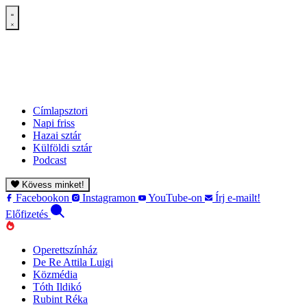
Címlapsztori
Napi friss
Hazai sztár
Külföldi sztár
Podcast
Kövess minket!
Facebookon
Instagramon
YouTube-on
Írj e-mailt!
Előfizetés
Operettszínház
De Re Attila Luigi
Közmédia
Tóth Ildikó
Rubint Réka