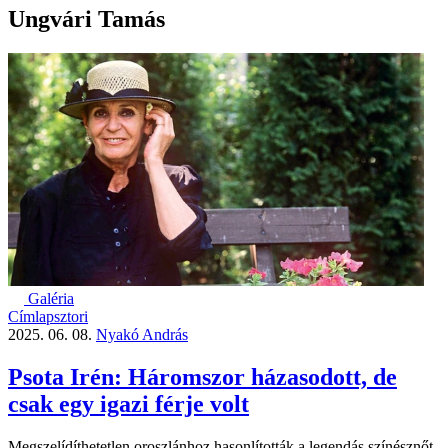
Ungvári Tamás
Galéria
Címlapsztori
2025. 06. 08.
Nyakó András
Psota Irén: Háromszor házasodott, de
csak egy igazi férje volt
Megszelídíthetetlen oroszlánhoz hasonlították a legendás színésznőt,