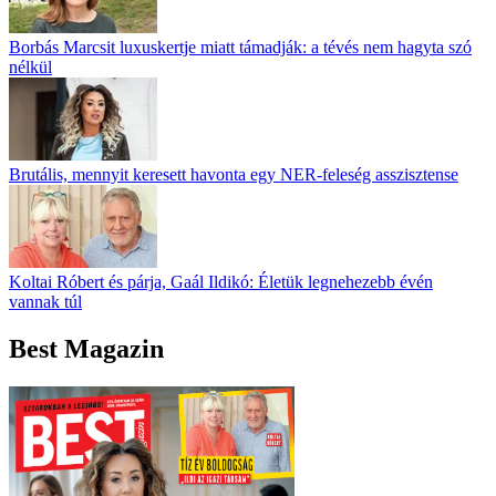
Borbás Marcsit luxuskertje miatt támadják: a tévés nem hagyta szó
nélkül
Brutális, mennyit keresett havonta egy NER-feleség asszisztense
Koltai Róbert és párja, Gaál Ildikó: Életük legnehezebb évén
vannak túl
Best Magazin