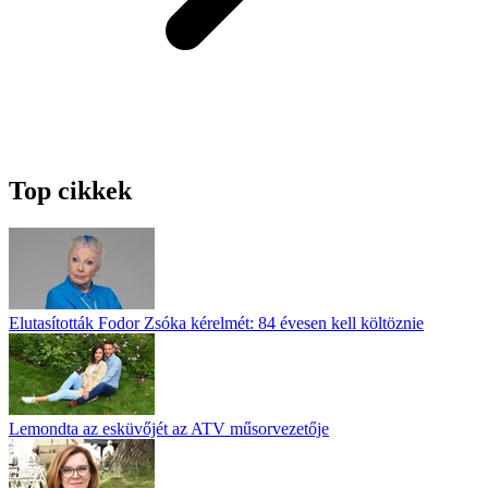
Top cikkek
Elutasították Fodor Zsóka kérelmét: 84 évesen kell költöznie
Lemondta az esküvőjét az ATV műsorvezetője