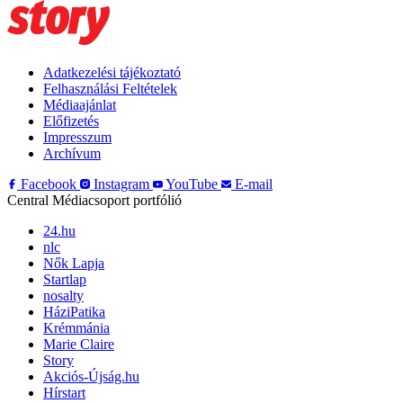
Adatkezelési tájékoztató
Felhasználási Feltételek
Médiaajánlat
Előfizetés
Impresszum
Archívum
Facebook
Instagram
YouTube
E-mail
Central Médiacsoport portfólió
24.hu
nlc
Nők Lapja
Startlap
nosalty
HáziPatika
Krémmánia
Marie Claire
Story
Akciós-Újság.hu
Hírstart