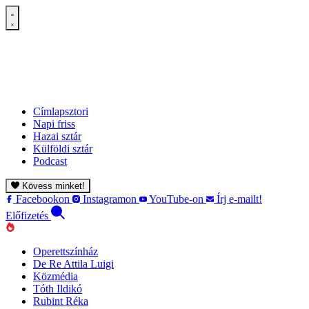
Címlapsztori
Napi friss
Hazai sztár
Külföldi sztár
Podcast
Kövess minket!
Facebookon
Instagramon
YouTube-on
Írj e-mailt!
Előfizetés
Operettszínház
De Re Attila Luigi
Közmédia
Tóth Ildikó
Rubint Réka