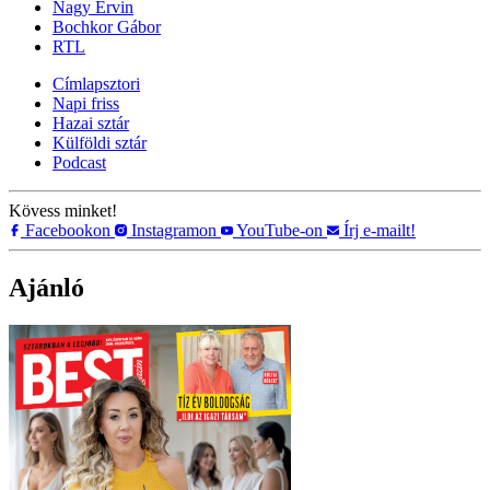
Nagy Ervin
Bochkor Gábor
RTL
Címlapsztori
Napi friss
Hazai sztár
Külföldi sztár
Podcast
Kövess minket!
Facebookon
Instagramon
YouTube-on
Írj e-mailt!
Ajánló