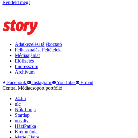
Rendeld meg!
Adatkezelési tájékoztató
Felhasználási Feltételek
Médiaajánlat
Előfizetés
Impresszum
Archívum
Facebook
Instagram
YouTube
E-mail
Central Médiacsoport portfólió
24.hu
nlc
Nők Lapja
Startlap
nosalty
HáziPatika
Krémmánia
Marie Claire