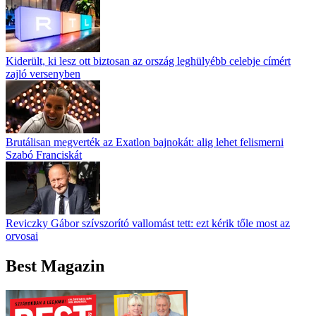
Kiderült, ki lesz ott biztosan az ország leghülyébb celebje címért
zajló versenyben
Brutálisan megverték az Exatlon bajnokát: alig lehet felismerni
Szabó Franciskát
Reviczky Gábor szívszorító vallomást tett: ezt kérik tőle most az
orvosai
Best Magazin