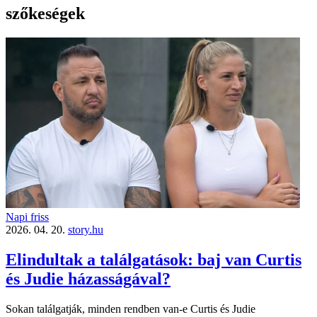
szőkeségek
Napi friss
2026. 04. 20.
story.hu
Elindultak a találgatások: baj van Curtis
és Judie házasságával?
Sokan találgatják, minden rendben van-e Curtis és Judie