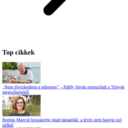
Top cikkek
„Nem élvezkedtem a műsoron” – Pálffy István megszólalt a Tények
megszűnéséről
Borbás Marcsit luxuskertje miatt támadják: a tévés nem hagyta szó
nélkül