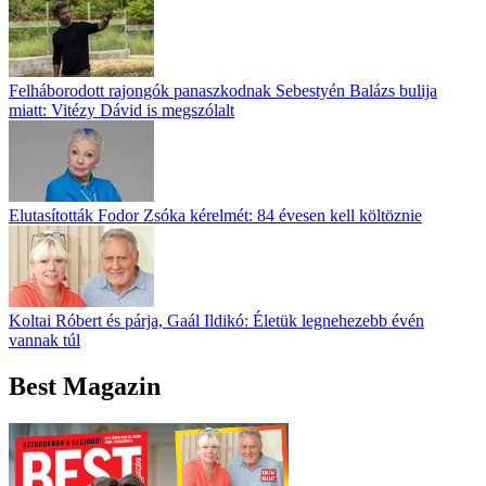
Felháborodott rajongók panaszkodnak Sebestyén Balázs bulija
miatt: Vitézy Dávid is megszólalt
Elutasították Fodor Zsóka kérelmét: 84 évesen kell költöznie
Koltai Róbert és párja, Gaál Ildikó: Életük legnehezebb évén
vannak túl
Best Magazin