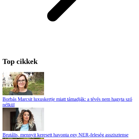
Top cikkek
Borbás Marcsit luxuskertje miatt támadják: a tévés nem hagyta szó
nélkül
Brutális, mennyit keresett havonta egy NER-feleség asszisztense