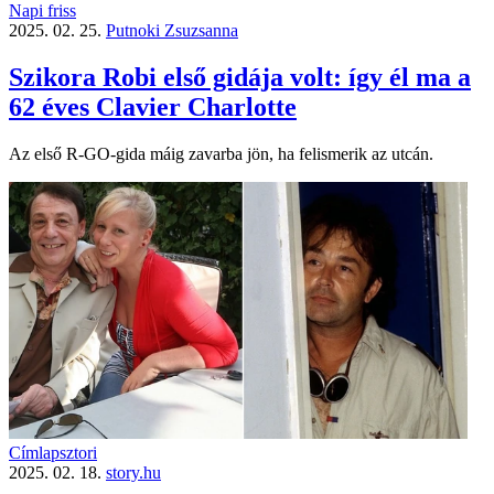
Napi friss
2025. 02. 25.
Putnoki Zsuzsanna
Szikora Robi első gidája volt: így él ma a
62 éves Clavier Charlotte
Az első R-GO-gida máig zavarba jön, ha felismerik az utcán.
Címlapsztori
2025. 02. 18.
story.hu