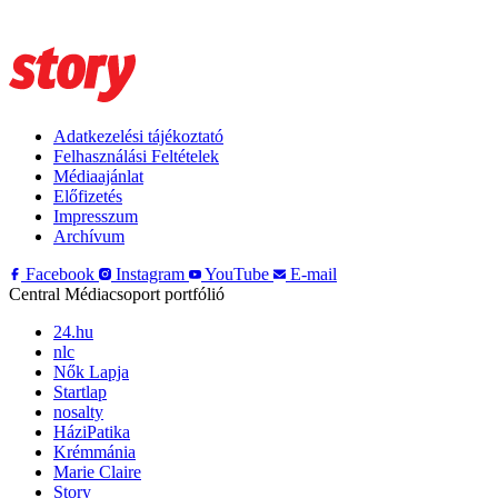
Adatkezelési tájékoztató
Felhasználási Feltételek
Médiaajánlat
Előfizetés
Impresszum
Archívum
Facebook
Instagram
YouTube
E-mail
Central Médiacsoport portfólió
24.hu
nlc
Nők Lapja
Startlap
nosalty
HáziPatika
Krémmánia
Marie Claire
Story