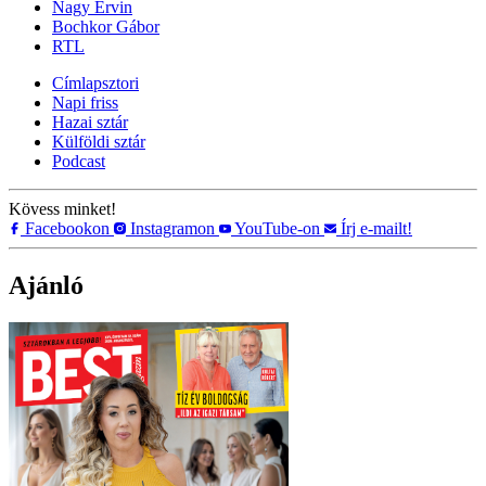
Nagy Ervin
Bochkor Gábor
RTL
Címlapsztori
Napi friss
Hazai sztár
Külföldi sztár
Podcast
Kövess minket!
Facebookon
Instagramon
YouTube-on
Írj e-mailt!
Ajánló