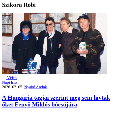
Szikora Robi
Videó
Napi friss
2026. 02. 05.
Nyakó András
A Hungária tagjai szerint meg sem hívták
őket Fenyő Miklós búcsújára