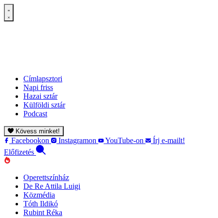
Címlapsztori
Napi friss
Hazai sztár
Külföldi sztár
Podcast
Kövess minket!
Facebookon
Instagramon
YouTube-on
Írj e-mailt!
Előfizetés
Operettszínház
De Re Attila Luigi
Közmédia
Tóth Ildikó
Rubint Réka