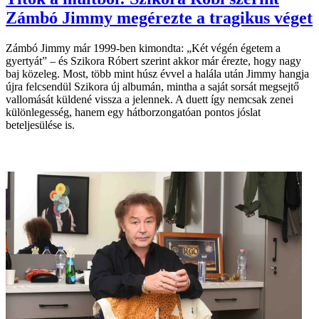
Zámbó Jimmy megérezte a tragikus véget
Zámbó Jimmy már 1999-ben kimondta: „Két végén égetem a
gyertyát” – és Szikora Róbert szerint akkor már érezte, hogy nagy
baj közeleg. Most, több mint húsz évvel a halála után Jimmy hangja
újra felcsendül Szikora új albumán, mintha a saját sorsát megsejtő
vallomását küldené vissza a jelennek. A duett így nemcsak zenei
különlegesség, hanem egy hátborzongatóan pontos jóslat
beteljesülése is.