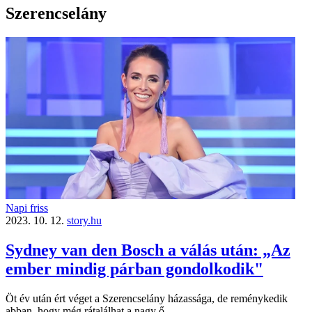
Szerencselány
Napi friss
2023. 10. 12.
story.hu
Sydney van den Bosch a válás után: „Az
ember mindig párban gondolkodik"
Öt év után ért véget a Szerencselány házassága, de reménykedik
abban, hogy még rátalálhat a nagy ő.