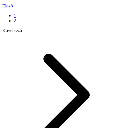
Előző
1
2
Következő