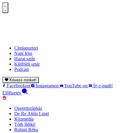
Címlapsztori
Napi friss
Hazai sztár
Külföldi sztár
Podcast
Kövess minket!
Facebookon
Instagramon
YouTube-on
Írj e-mailt!
Előfizetés
Operettszínház
De Re Attila Luigi
Közmédia
Tóth Ildikó
Rubint Réka