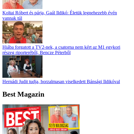
Koltai Róbert és párja, Gaál Ildikó: Életük legnehezebb évén
vannak túl
Hiába forgatott a TV2-nek, a csatorna nem kért az M1 egykori
részeg riporteréből, Bencze Péterből
Hernádi Judit tudja, borzalmasan viselkedett Bánsági Ildikóval
Best Magazin