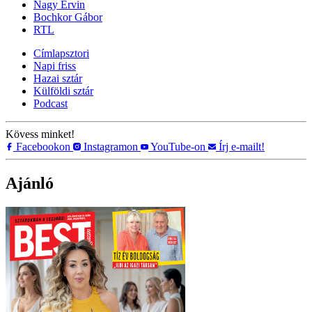
Nagy Ervin
Bochkor Gábor
RTL
Címlapsztori
Napi friss
Hazai sztár
Külföldi sztár
Podcast
Kövess minket!
Facebookon
Instagramon
YouTube-on
Írj e-mailt!
Ajánló