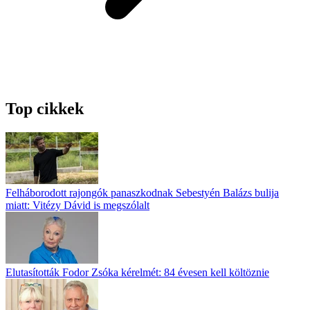
Top cikkek
Felháborodott rajongók panaszkodnak Sebestyén Balázs bulija
miatt: Vitézy Dávid is megszólalt
Elutasították Fodor Zsóka kérelmét: 84 évesen kell költöznie