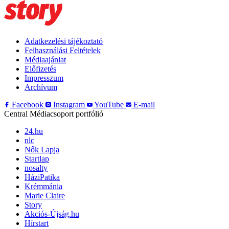
Adatkezelési tájékoztató
Felhasználási Feltételek
Médiaajánlat
Előfizetés
Impresszum
Archívum
Facebook
Instagram
YouTube
E-mail
Central Médiacsoport portfólió
24.hu
nlc
Nők Lapja
Startlap
nosalty
HáziPatika
Krémmánia
Marie Claire
Story
Akciós-Újság.hu
Hírstart