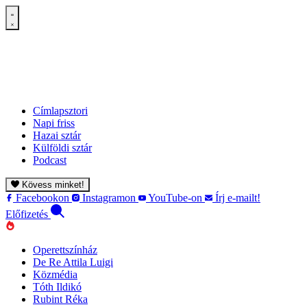
Címlapsztori
Napi friss
Hazai sztár
Külföldi sztár
Podcast
Kövess minket!
Facebookon
Instagramon
YouTube-on
Írj e-mailt!
Előfizetés
Operettszínház
De Re Attila Luigi
Közmédia
Tóth Ildikó
Rubint Réka