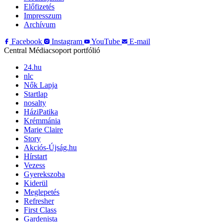
Előfizetés
Impresszum
Archívum
Facebook
Instagram
YouTube
E-mail
Central Médiacsoport portfólió
24.hu
nlc
Nők Lapja
Startlap
nosalty
HáziPatika
Krémmánia
Marie Claire
Story
Akciós-Újság.hu
Hírstart
Vezess
Gyerekszoba
Kiderül
Meglepetés
Refresher
First Class
Gardenista