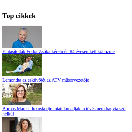
Top cikkek
Elutasították Fodor Zsóka kérelmét: 84 évesen kell költöznie
Lemondta az esküvőjét az ATV műsorvezetője
Borbás Marcsit luxuskertje miatt támadják: a tévés nem hagyta szó
nélkül