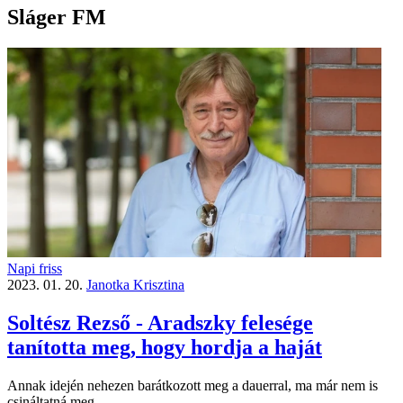
Sláger FM
Napi friss
2023. 01. 20.
Janotka Krisztina
Soltész Rezső - Aradszky felesége
tanította meg, hogy hordja a haját
Annak idején nehezen barátkozott meg a dauerral, ma már nem is
csináltatná meg.