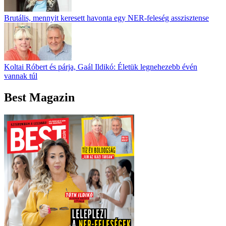
Brutális, mennyit keresett havonta egy NER-feleség asszisztense
Koltai Róbert és párja, Gaál Ildikó: Életük legnehezebb évén
vannak túl
Best Magazin