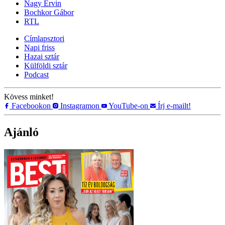
Nagy Ervin
Bochkor Gábor
RTL
Címlapsztori
Napi friss
Hazai sztár
Külföldi sztár
Podcast
Kövess minket!
Facebookon
Instagramon
YouTube-on
Írj e-mailt!
Ajánló