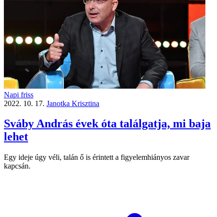
Napi friss
2022. 10. 17.
Janotka Krisztina
Sváby András évek óta találgatja, mi baja
lehet
Egy ideje úgy véli, talán ő is érintett a figyelemhiányos zavar
kapcsán.