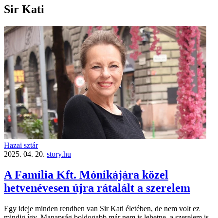
Sir Kati
Hazai sztár
2025. 04. 20.
story.hu
A Família Kft. Mónikájára közel
hetvenévesen újra rátalált a szerelem
Egy ideje minden rendben van Sir Kati életében, de nem volt ez
mindig így. Manapság boldogabb már nem is lehetne, a szerelem is