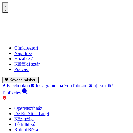
Címlapsztori
Napi friss
Hazai sztár
Külföldi sztár
Podcast
Kövess minket!
Facebookon
Instagramon
YouTube-on
Írj e-mailt!
Előfizetés
Operettszínház
De Re Attila Luigi
Közmédia
Tóth Ildikó
Rubint Réka