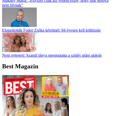
Makány Márta: „Egyszer csak azt vettem észre, hogy már sehova
nem hívnak”
Elutasították Fodor Zsóka kérelmét: 84 évesen kell költöznie
Nem rejtegeti: Szandi lánya megmutatta a szülés utáni alakját
Best Magazin