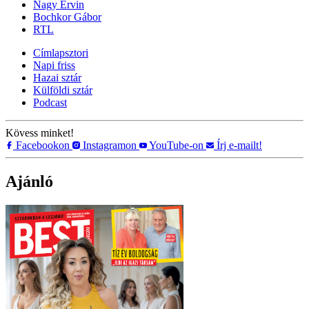
Nagy Ervin
Bochkor Gábor
RTL
Címlapsztori
Napi friss
Hazai sztár
Külföldi sztár
Podcast
Kövess minket!
Facebookon
Instagramon
YouTube-on
Írj e-mailt!
Ajánló