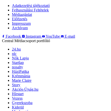
Adatkezelési tájékoztató
Felhasználási Feltételek
Médiaajánlat
Előfizetés
Impresszum
Archívum
Facebook
Instagram
YouTube
E-mail
Central Médiacsoport portfólió
24.hu
nlc
Nők Lapja
Startlap
nosalty
HáziPatika
Krémmánia
Marie Claire
Story
Akciós-Újság.hu
Hírstart
Vezess
Gyerekszoba
Kiderül