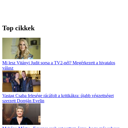
Top cikkek
Mi lesz Vitányi Judit sorsa a TV2-nél? Megérkezett a hivatalos
válasz
Vastag Csaba felesége rácáfolt a kritikákra: újabb végzettséget
szerzett Domján Evelin