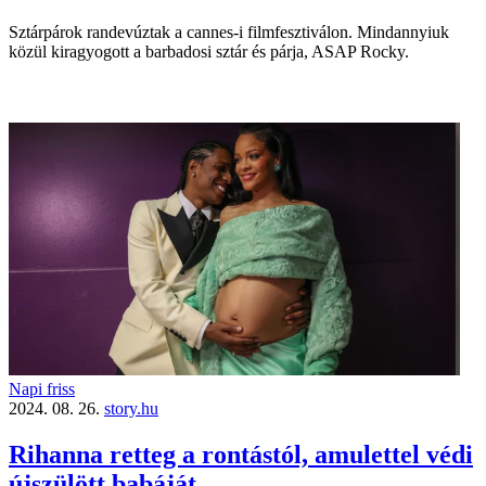
Sztárpárok randevúztak a cannes-i film­fesztiválon. Mindannyiuk
közül kiragyogott a barbadosi sztár és párja, ASAP Rocky.
Napi friss
2024. 08. 26.
story.hu
Rihanna retteg a rontástól, amulettel védi
újszülött babáját