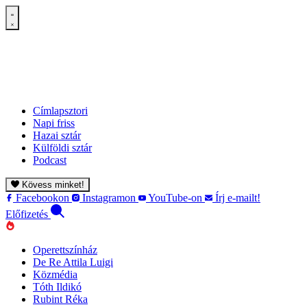
Címlapsztori
Napi friss
Hazai sztár
Külföldi sztár
Podcast
Kövess minket!
Facebookon
Instagramon
YouTube-on
Írj e-mailt!
Előfizetés
Operettszínház
De Re Attila Luigi
Közmédia
Tóth Ildikó
Rubint Réka