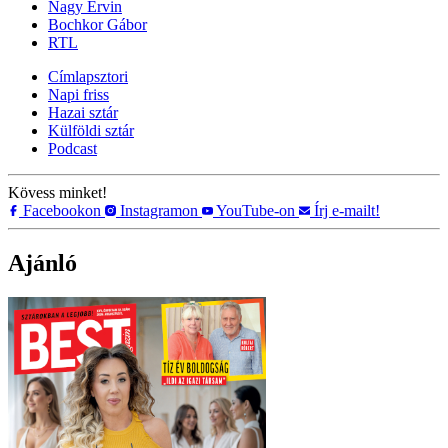
Nagy Ervin
Bochkor Gábor
RTL
Címlapsztori
Napi friss
Hazai sztár
Külföldi sztár
Podcast
Kövess minket!
Facebookon
Instagramon
YouTube-on
Írj e-mailt!
Ajánló