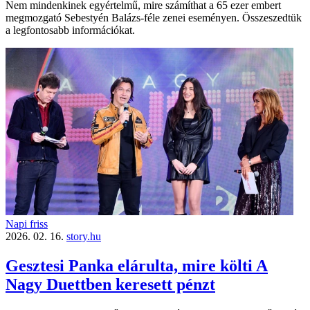
Nem mindenkinek egyértelmű, mire számíthat a 65 ezer embert
megmozgató Sebestyén Balázs-féle zenei eseményen. Összeszedtük
a legfontosabb információkat.
Napi friss
2026. 02. 16.
story.hu
Gesztesi Panka elárulta, mire költi A
Nagy Duettben keresett pénzt