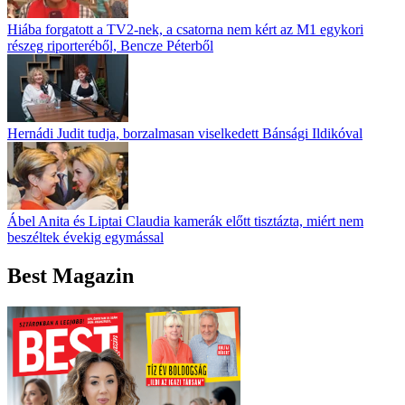
Hiába forgatott a TV2-nek, a csatorna nem kért az M1 egykori
részeg riporteréből, Bencze Péterből
Hernádi Judit tudja, borzalmasan viselkedett Bánsági Ildikóval
Ábel Anita és Liptai Claudia kamerák előtt tisztázta, miért nem
beszéltek évekig egymással
Best Magazin