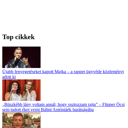
Top cikkek
Újabb fenyegetéseket kapott Majka – a rapper ügyvéde közleményt
adott ki
„Büszkébb lány voltam annál, hogy osztozzam rajta” – Flipper Öcsi
sem tudott éket verni Bálint Antóniáék barátságába