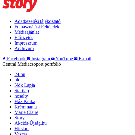
Adatkezelési tájékoztató
Felhasználási Feltételek
Médiaajánlat
Előfizetés
Impresszum
Archívum
Facebook
Instagram
YouTube
E-mail
Central Médiacsoport portfólió
24.hu
nlc
Nők Lapja
Startlap
nosalty
HáziPatika
Krémmánia
Marie Claire
Story
Akciós-Újság.hu
Hírstart
Vezess