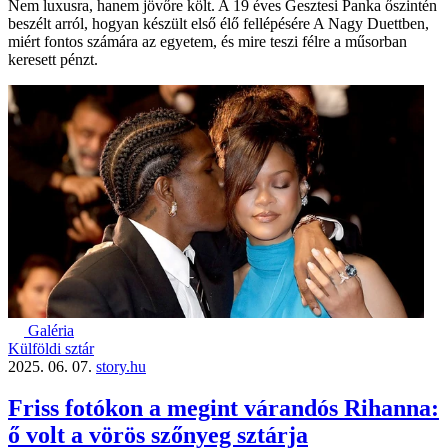
Nem luxusra, hanem jövőre költ. A 19 éves Gesztesi Panka őszintén
beszélt arról, hogyan készült első élő fellépésére A Nagy Duettben,
miért fontos számára az egyetem, és mire teszi félre a műsorban
keresett pénzt.
Galéria
Külföldi sztár
2025. 06. 07.
story.hu
Friss fotókon a megint várandós Rihanna:
ő volt a vörös szőnyeg sztárja