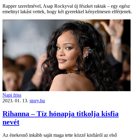
Rapper szerelmével, Asap Rockyval új fészket raktak – egy egész
emeltnyi lakást vettek, hogy két gyerekkel kényelmesen elférjenek.
Napi friss
2023. 01. 13.
story.hu
Rihanna – Tíz hónapja titkolja kisfia
nevét
Az énekesnő inkább saját maga tette közzé kisfiáról az első