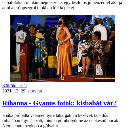
babafotókat, miután megneszelte: egy lesifotós jó pénzért el akarja
adni a csöppségről titokban lőtt képeket.
Külföldi sztár
2021. 12. 29.
story.hu
Rihanna - Gyanús fotók: kisbabát vár?
Hiába próbálta valamennyire takargatni a kezével, tapadós
ruhájában úgy látszott, mintha gömbölyödne az énekesnő pocakja.
Nem lenne meglepő a gólyahír.