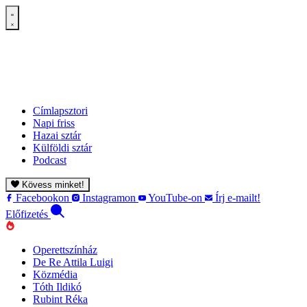
Címlapsztori
Napi friss
Hazai sztár
Külföldi sztár
Podcast
Kövess minket!
Facebookon
Instagramon
YouTube-on
Írj e-mailt!
Előfizetés
Operettszínház
De Re Attila Luigi
Közmédia
Tóth Ildikó
Rubint Réka