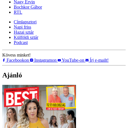
Nagy Ervin
Bochkor Gábor
RTL
Címlapsztori
Napi friss
Hazai sztár
Külföldi sztár
Podcast
Kövess minket!
Facebookon
Instagramon
YouTube-on
Írj e-mailt!
Ajánló