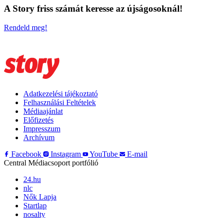
A Story friss számát keresse az újságosoknál!
Rendeld meg!
Adatkezelési tájékoztató
Felhasználási Feltételek
Médiaajánlat
Előfizetés
Impresszum
Archívum
Facebook
Instagram
YouTube
E-mail
Central Médiacsoport portfólió
24.hu
nlc
Nők Lapja
Startlap
nosalty