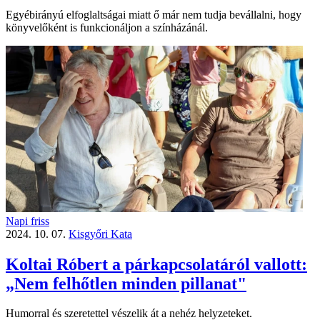
Egyébirányú elfoglaltságai miatt ő már nem tudja bevállalni, hogy
könyvelőként is funkcionáljon a színházánál.
Napi friss
2024. 10. 07.
Kisgyőri Kata
Koltai Róbert a párkapcsolatáról vallott:
„Nem felhőtlen minden pillanat"
Humorral és szeretettel vészelik át a nehéz helyzeteket.