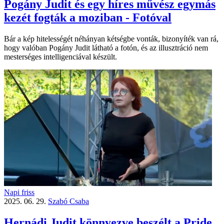
Pogány Judit és egy híres művész egymás
kezét fogták a moziban - Fotóval
Bár a kép hitelességét néhányan kétségbe vonták, bizonyíték van rá,
hogy valóban Pogány Judit látható a fotón, és az illusztráció nem
mesterséges intelligenciával készült.
Napi friss
2025. 06. 29.
Szabó Csaba
Hernádi Judit könnyezve beszélt a Pride