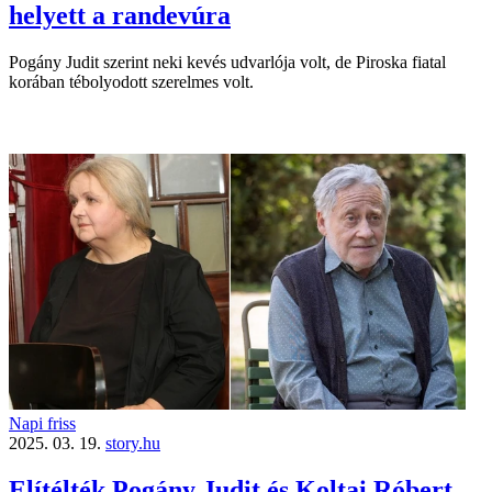
helyett a randevúra
Pogány Judit szerint neki kevés udvarlója volt, de Piroska fiatal
korában tébolyodott szerelmes volt.
Napi friss
2025. 03. 19.
story.hu
Elítélték Pogány Judit és Koltai Róbert