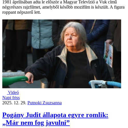
1981 áprilisában adta le először a Magyar Televízió a Vuk című
négyrészes rajzfilmet, amelyből később mozifilm is készült. A figura
roppant népszerű lett.
Videó
Napi friss
2025. 12. 29.
Putnoki Zsuzsanna
Pogány Judit állapota egyre romlik:
„Már nem fog javulni”