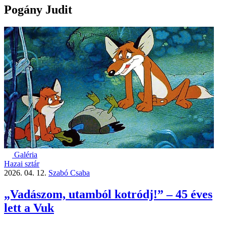
Pogány Judit
Galéria
Hazai sztár
2026. 04. 12.
Szabó Csaba
„Vadászom, utamból kotródj!” – 45 éves
lett a Vuk