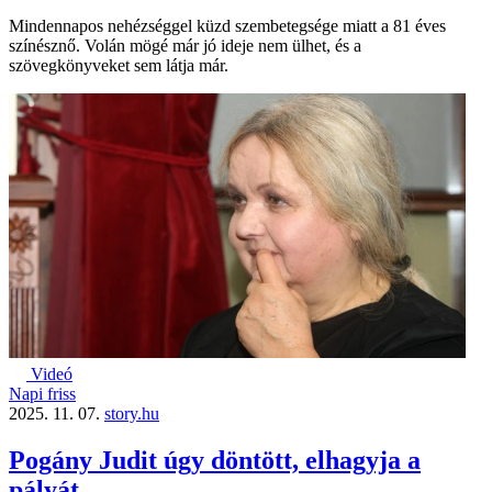
Mindennapos nehézséggel küzd szembetegsége miatt a 81 éves
színésznő. Volán mögé már jó ideje nem ülhet, és a
szövegkönyveket sem látja már.
Videó
Napi friss
2025. 11. 07.
story.hu
Pogány Judit úgy döntött, elhagyja a
pályát