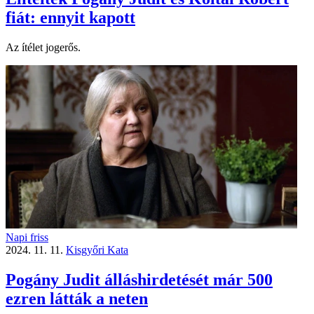
fiát: ennyit kapott
Az ítélet jogerős.
Napi friss
2024. 11. 11.
Kisgyőri Kata
Pogány Judit álláshirdetését már 500
ezren látták a neten