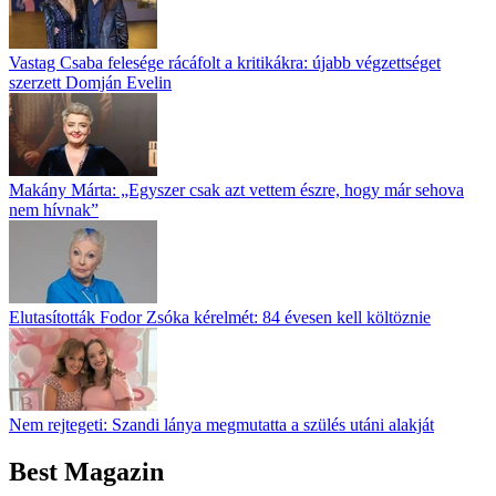
Vastag Csaba felesége rácáfolt a kritikákra: újabb végzettséget
szerzett Domján Evelin
Makány Márta: „Egyszer csak azt vettem észre, hogy már sehova
nem hívnak”
Elutasították Fodor Zsóka kérelmét: 84 évesen kell költöznie
Nem rejtegeti: Szandi lánya megmutatta a szülés utáni alakját
Best Magazin