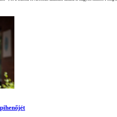
rpihenőjét