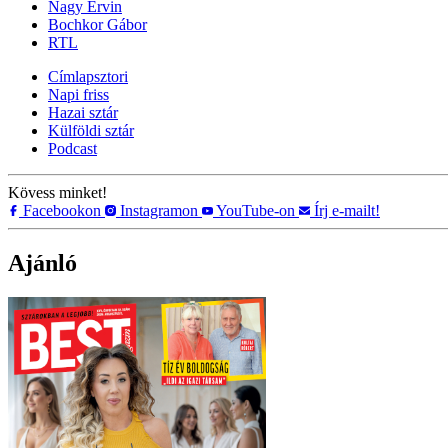
Nagy Ervin
Bochkor Gábor
RTL
Címlapsztori
Napi friss
Hazai sztár
Külföldi sztár
Podcast
Kövess minket!
Facebookon
Instagramon
YouTube-on
Írj e-mailt!
Ajánló