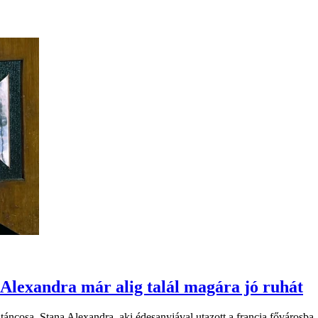
Alexandra már alig talál magára jó ruhát
áncosa, Stana Alexandra, aki édesanyjával utazott a francia fővárosba