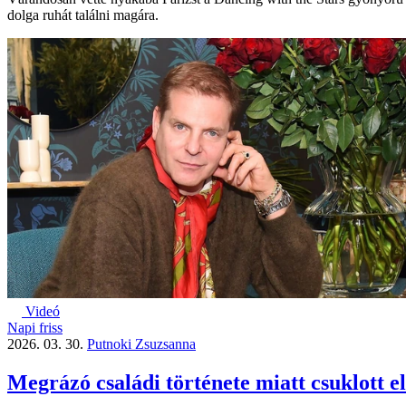
dolga ruhát találni magára.
Videó
Napi friss
2026. 03. 30.
Putnoki Zsuzsanna
Megrázó családi története miatt csuklott e