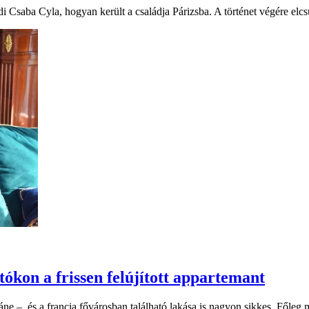
 Csaba Cyla, hogyan került a családja Párizsba. A történet végére elc
tókon a frissen felújított appartemant
–, és a francia fővárosban található lakása is nagyon sikkes. Főleg mos