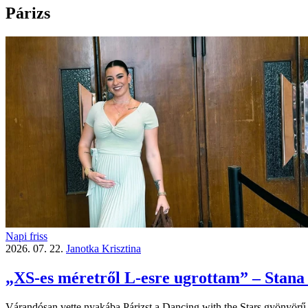
Párizs
Napi friss
2026. 07. 22.
Janotka Krisztina
„XS-es méretről L-esre ugrottam” – Stana 
Várandósan vette nyakába Párizst a Dancing with the Stars gyönyörű t