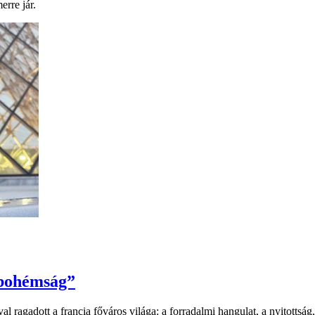
erre jár.
 bohémság”
ával ragadott a francia főváros világa: a forradalmi hangulat, a nyitotts