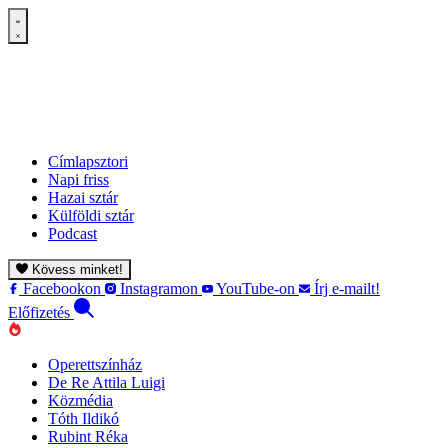
Címlapsztori
Napi friss
Hazai sztár
Külföldi sztár
Podcast
Kövess minket!
Facebookon
Instagramon
YouTube-on
Írj e-mailt!
Előfizetés
Operettszínház
De Re Attila Luigi
Közmédia
Tóth Ildikó
Rubint Réka