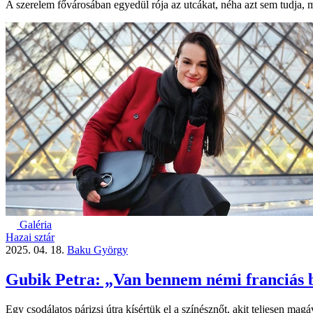
A szerelem fővárosában egyedül rója az utcákat, néha azt sem tudja, m
Galéria
Hazai sztár
2025. 04. 18.
Baku György
Gubik Petra: „Van bennem némi franciás
Egy csodálatos párizsi útra kísértük el a színésznőt, akit teljesen mag