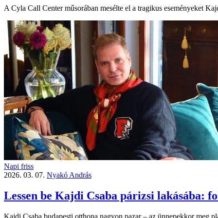
A Cyla Call Center műsorában mesélte el a tragikus eseményeket Kajdi
Napi friss
2026. 03. 07.
Nyakó András
Lessen be Kajdi Csaba párizsi lakásába: fo
Kajdi Csaba budapesti otthona nagyon pazar – az ünnepekkor meg pláne 