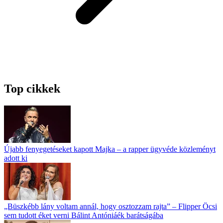
Top cikkek
Újabb fenyegetéseket kapott Majka – a rapper ügyvéde közleményt
adott ki
„Büszkébb lány voltam annál, hogy osztozzam rajta” – Flipper Öcsi
sem tudott éket verni Bálint Antóniáék barátságába