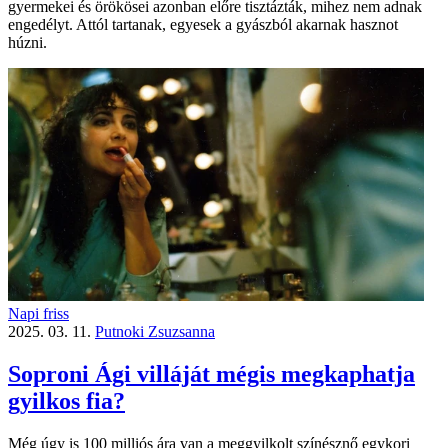
gyermekei és örökösei azonban előre tisztázták, mihez nem adnak
engedélyt. Attól tartanak, egyesek a gyászból akarnak hasznot
húzni.
Napi friss
2025. 03. 11.
Putnoki Zsuzsanna
Soproni Ági villáját mégis megkaphatja
gyilkos fia?
Még úgy is 100 milliós ára van a meggyilkolt színésznő egykori