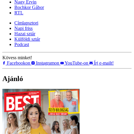
Nagy Ervin
Bochkor Gábor
RTL
Címlapsztori
Napi friss
Hazai sztár
Külföldi sztár
Podcast
Kövess minket!
Facebookon
Instagramon
YouTube-on
Írj e-mailt!
Ajánló