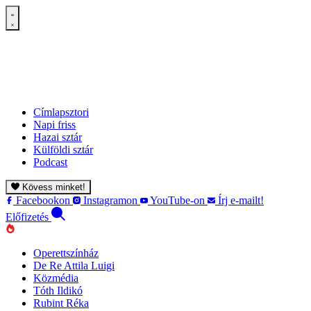
Címlapsztori
Napi friss
Hazai sztár
Külföldi sztár
Podcast
Kövess minket!
Facebookon
Instagramon
YouTube-on
Írj e-mailt!
Előfizetés
Operettszínház
De Re Attila Luigi
Közmédia
Tóth Ildikó
Rubint Réka