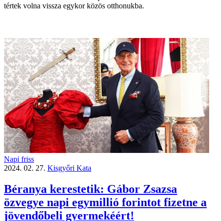
tértek volna vissza egykor közös otthonukba.
Napi friss
2024. 02. 27.
Kisgyőri Kata
Béranya kerestetik: Gábor Zsazsa
özvegye napi egymillió forintot fizetne a
jövendőbeli gyermekéért!