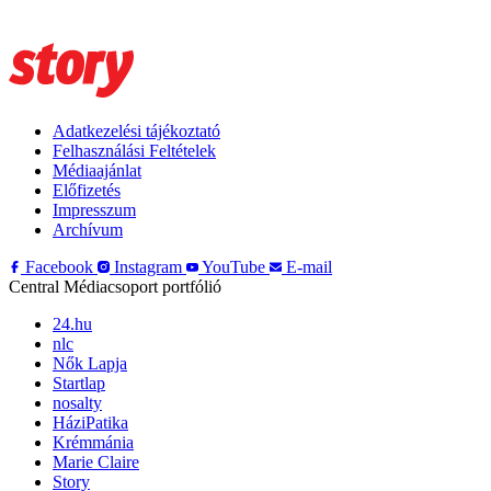
Adatkezelési tájékoztató
Felhasználási Feltételek
Médiaajánlat
Előfizetés
Impresszum
Archívum
Facebook
Instagram
YouTube
E-mail
Central Médiacsoport portfólió
24.hu
nlc
Nők Lapja
Startlap
nosalty
HáziPatika
Krémmánia
Marie Claire
Story