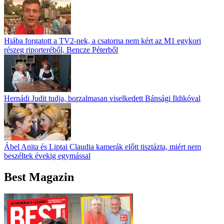
Hiába forgatott a TV2-nek, a csatorna nem kért az M1 egykori
részeg riporteréből, Bencze Péterből
Hernádi Judit tudja, borzalmasan viselkedett Bánsági Ildikóval
Ábel Anita és Liptai Claudia kamerák előtt tisztázta, miért nem
beszéltek évekig egymással
Best Magazin