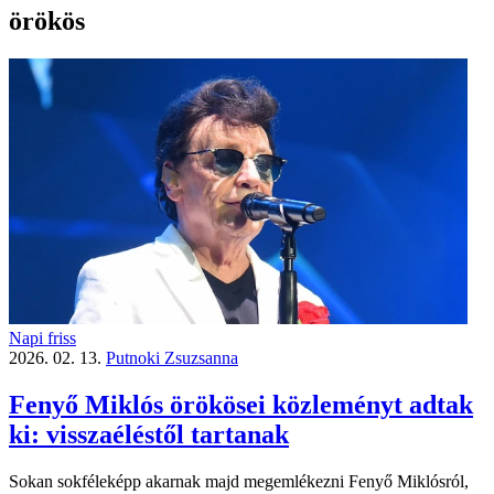
örökös
Napi friss
2026. 02. 13.
Putnoki Zsuzsanna
Fenyő Miklós örökösei közleményt adtak
ki: visszaéléstől tartanak
Sokan sokféleképp akarnak majd megemlékezni Fenyő Miklósról,