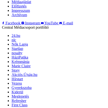
Médiaajánlat
Előfizetés
Impresszum
Archívum
Facebook
Instagram
YouTube
E-mail
Central Médiacsoport portfólió
24.hu
nlc
Nők Lapja
Startlap
nosalty
HáziPatika
Krémmánia
Marie Claire
Story
Akciós-Újság.hu
Hírstart
Vezess
Gyerekszoba
Kiderül
Meglepetés
Refresher
First Class