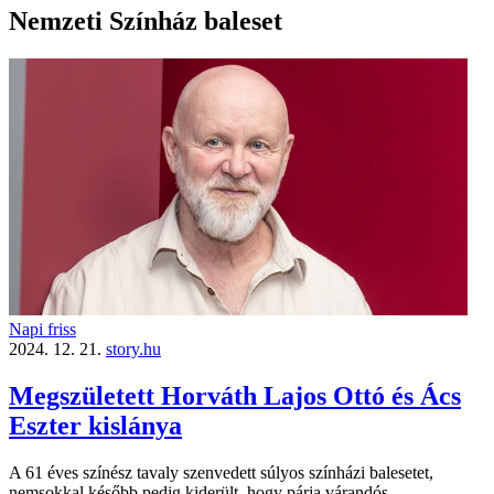
Nemzeti Színház baleset
Napi friss
2024. 12. 21.
story.hu
Megszületett Horváth Lajos Ottó és Ács
Eszter kislánya
A 61 éves színész tavaly szenvedett súlyos színházi balesetet,
nemsokkal később pedig kiderült, hogy párja várandós.