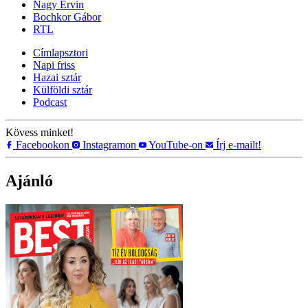
Nagy Ervin
Bochkor Gábor
RTL
Címlapsztori
Napi friss
Hazai sztár
Külföldi sztár
Podcast
Kövess minket!
Facebookon
Instagramon
YouTube-on
Írj e-mailt!
Ajánló