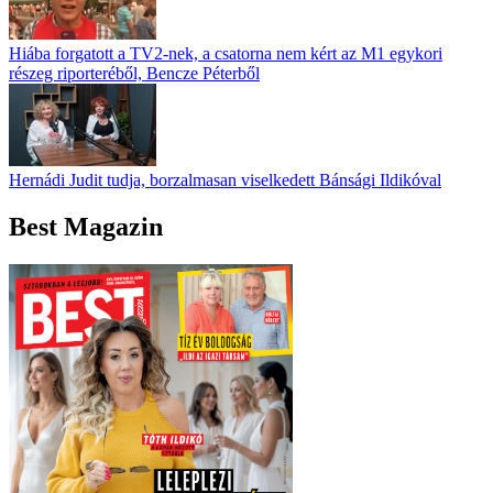
Hiába forgatott a TV2-nek, a csatorna nem kért az M1 egykori
részeg riporteréből, Bencze Péterből
Hernádi Judit tudja, borzalmasan viselkedett Bánsági Ildikóval
Best Magazin