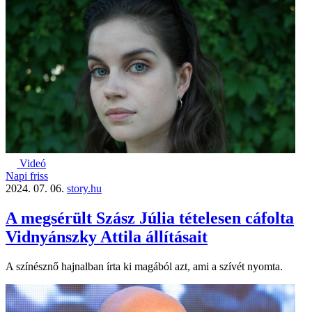
Videó
Napi friss
2024. 07. 06.
story.hu
A megsérült Szász Júlia tételesen cáfolta
Vidnyánszky Attila állításait
A színésznő hajnalban írta ki magából azt, ami a szívét nyomta.