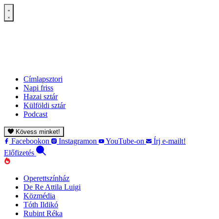
Címlapsztori
Napi friss
Hazai sztár
Külföldi sztár
Podcast
Kövess minket!
Facebookon
Instagramon
YouTube-on
Írj e-mailt!
Előfizetés
Operettszínház
De Re Attila Luigi
Közmédia
Tóth Ildikó
Rubint Réka