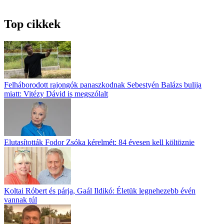
Top cikkek
Felháborodott rajongók panaszkodnak Sebestyén Balázs bulija
miatt: Vitézy Dávid is megszólalt
Elutasították Fodor Zsóka kérelmét: 84 évesen kell költöznie
Koltai Róbert és párja, Gaál Ildikó: Életük legnehezebb évén
vannak túl