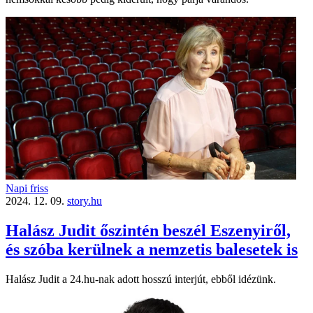
Napi friss
2024. 12. 09.
story.hu
Halász Judit őszintén beszél Eszenyiről,
és szóba kerülnek a nemzetis balesetek is
Halász Judit a 24.hu-nak adott hosszú interjút, ebből idézünk.