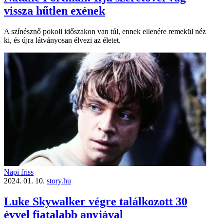
vissza hűtlen exének
A színésznő pokoli időszakon van túl, ennek ellenére remekül néz
ki, és újra látványosan élvezi az életet.
Napi friss
2024. 01. 10.
story.hu
Luke Skywalker végre találkozott 30
évvel fiatalabb anyjával