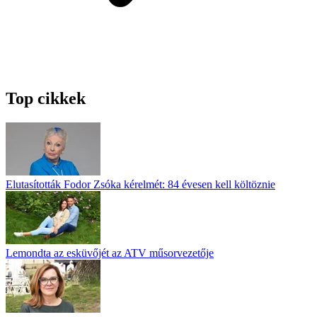
Top cikkek
Elutasították Fodor Zsóka kérelmét: 84 évesen kell költöznie
Lemondta az esküvőjét az ATV műsorvezetője