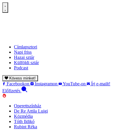
Címlapsztori
Napi friss
Hazai sztár
Külföldi sztár
Podcast
Kövess minket!
Facebookon
Instagramon
YouTube-on
Írj e-mailt!
Előfizetés
Operettszínház
De Re Attila Luigi
Közmédia
Tóth Ildikó
Rubint Réka