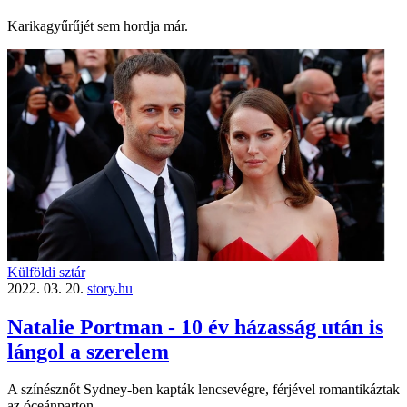
Karikagyűrűjét sem hordja már.
Külföldi sztár
2022. 03. 20.
story.hu
Natalie Portman - 10 év házasság után is
lángol a szerelem
A színésznőt Sydney-ben kapták lencsevégre, férjével romantikáztak
az óceánparton.