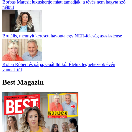
Borbás Marcsit luxuskertje miatt támadják: a tévés nem hagyta szó
nélkül
Brutális, mennyit keresett havonta egy NER-feleség asszisztense
Koltai Róbert és párja, Gaál Ildikó: Életük legnehezebb évén
vannak túl
Best Magazin