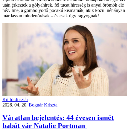
után érkeztek a gólyahírek, fél tucat híresség is anyai örömök elé
néz. Íme, a gömbölyödő pocakú kismamák, akik közül néhányan
már lassan mindenórásak – és csak úgy ragyognak!
Külföldi sztár
2026. 04. 20.
Bognár Kriszta
Váratlan bejelentés: 44 évesen ismét
babát vár Natalie Portman