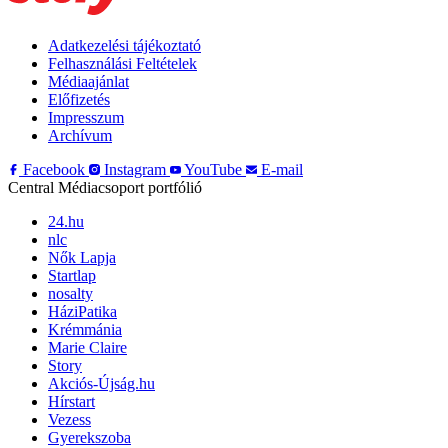
Adatkezelési tájékoztató
Felhasználási Feltételek
Médiaajánlat
Előfizetés
Impresszum
Archívum
Facebook
Instagram
YouTube
E-mail
Central Médiacsoport portfólió
24.hu
nlc
Nők Lapja
Startlap
nosalty
HáziPatika
Krémmánia
Marie Claire
Story
Akciós-Újság.hu
Hírstart
Vezess
Gyerekszoba