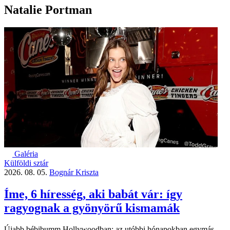
Natalie Portman
Galéria
Külföldi sztár
2026. 08. 05.
Bognár Kriszta
Íme, 6 híresség, aki babát vár: így
ragyognak a gyönyörű kismamák
Újabb bébibumm Hollywoodban: az utóbbi hónapokban egymás