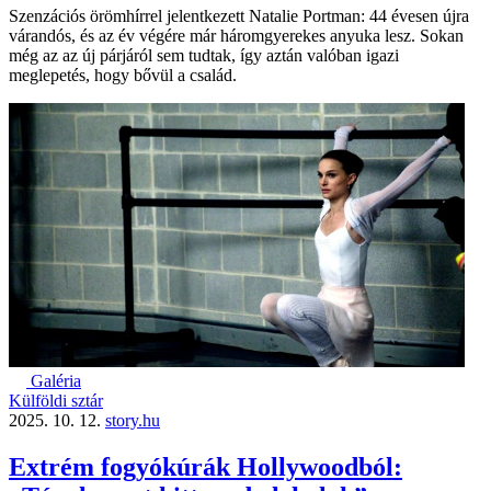
Szenzációs örömhírrel jelentkezett Natalie Portman: 44 évesen újra
várandós, és az év végére már háromgyerekes anyuka lesz. Sokan
még az az új párjáról sem tudtak, így aztán valóban igazi
meglepetés, hogy bővül a család.
Galéria
Külföldi sztár
2025. 10. 12.
story.hu
Extrém fogyókúrák Hollywoodból: