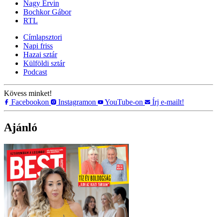
Nagy Ervin
Bochkor Gábor
RTL
Címlapsztori
Napi friss
Hazai sztár
Külföldi sztár
Podcast
Kövess minket!
Facebookon
Instagramon
YouTube-on
Írj e-mailt!
Ajánló