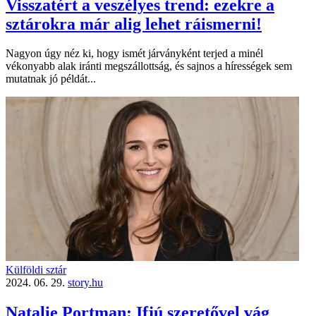
Visszatért a veszélyes trend: ezekre a
sztárokra már alig lehet ráismerni!
Nagyon úgy néz ki, hogy ismét járványként terjed a minél
vékonyabb alak iránti megszállottság, és sajnos a hírességek sem
mutatnak jó példát...
Külföldi sztár
2024. 06. 29.
story.hu
Natalie Portman: Ifjú szeretővel vág