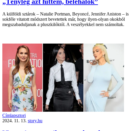
„Tényleg azt hittem, belehalok”
A külföldi sztárok – Natalie Portman, Beyoncé, Jennifer Aniston – is
sokféle vitatott módszert bevetettek már, hogy ilyen-olyan okokból
megszabaduljanak a pluszkilóktól. A veszélyekkel nem számoltak.
Címlapsztori
2024. 11. 13.
story.hu