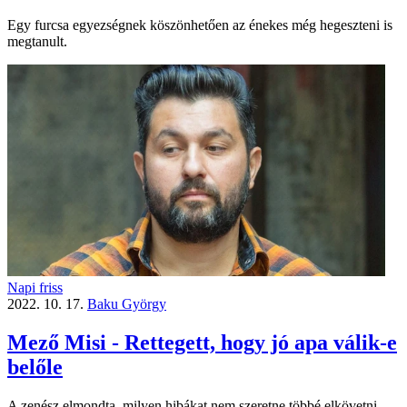
Egy furcsa egyezségnek köszönhetően az énekes még hegeszteni is
megtanult.
Napi friss
2022. 10. 17.
Baku György
Mező Misi - Rettegett, hogy jó apa válik-e
belőle
A zenész elmondta, milyen hibákat nem szeretne többé elkövetni.