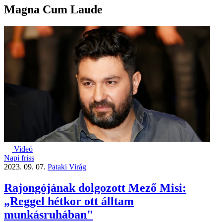
Magna Cum Laude
Videó
Napi friss
2023. 09. 07.
Pataki Virág
Rajongójának dolgozott Mező Misi:
„Reggel hétkor ott álltam
munkásruhában"