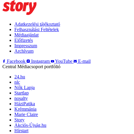
Adatkezelési tájékoztató
Felhasználási Feltételek
Médiaajánlat
Előfizetés
Impresszum
Archívum
Facebook
Instagram
YouTube
E-mail
Central Médiacsoport portfólió
24.hu
nlc
Nők Lapja
Startlap
nosalty
HáziPatika
Krémmánia
Marie Claire
Story
Akciós-Újság.hu
Hírstart