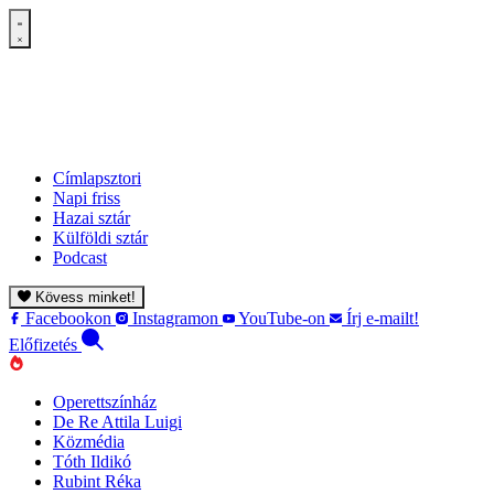
Címlapsztori
Napi friss
Hazai sztár
Külföldi sztár
Podcast
Kövess minket!
Facebookon
Instagramon
YouTube-on
Írj e-mailt!
Előfizetés
Operettszínház
De Re Attila Luigi
Közmédia
Tóth Ildikó
Rubint Réka