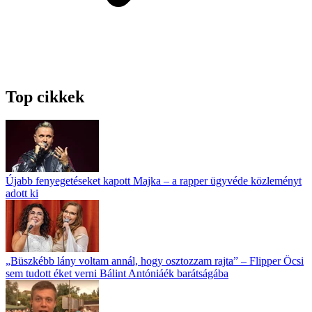
Top cikkek
Újabb fenyegetéseket kapott Majka – a rapper ügyvéde közleményt
adott ki
„Büszkébb lány voltam annál, hogy osztozzam rajta” – Flipper Öcsi
sem tudott éket verni Bálint Antóniáék barátságába