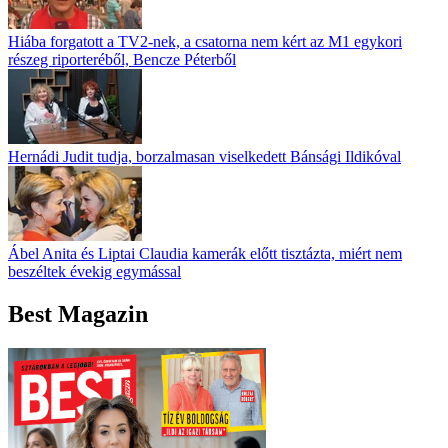
Hiába forgatott a TV2-nek, a csatorna nem kért az M1 egykori
részeg riporteréből, Bencze Péterből
Hernádi Judit tudja, borzalmasan viselkedett Bánsági Ildikóval
Ábel Anita és Liptai Claudia kamerák előtt tisztázta, miért nem
beszéltek évekig egymással
Best Magazin