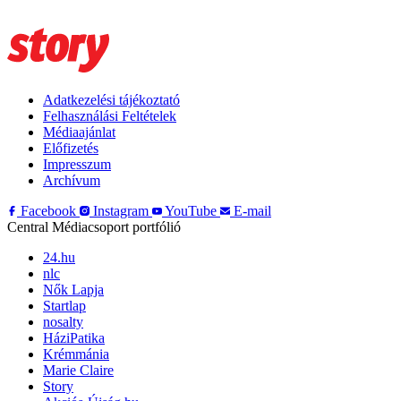
Adatkezelési tájékoztató
Felhasználási Feltételek
Médiaajánlat
Előfizetés
Impresszum
Archívum
Facebook
Instagram
YouTube
E-mail
Central Médiacsoport portfólió
24.hu
nlc
Nők Lapja
Startlap
nosalty
HáziPatika
Krémmánia
Marie Claire
Story