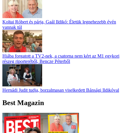
Koltai Róbert és párja, Gaál Ildikó: Életük legnehezebb évén
vannak túl
Hiába forgatott a TV2-nek, a csatorna nem kért az M1 egykori
részeg riporteréből, Bencze Péterből
Hernádi Judit tudja, borzalmasan viselkedett Bánsági Ildikóval
Best Magazin