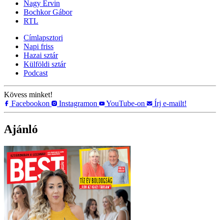
Nagy Ervin
Bochkor Gábor
RTL
Címlapsztori
Napi friss
Hazai sztár
Külföldi sztár
Podcast
Kövess minket!
Facebookon
Instagramon
YouTube-on
Írj e-mailt!
Ajánló