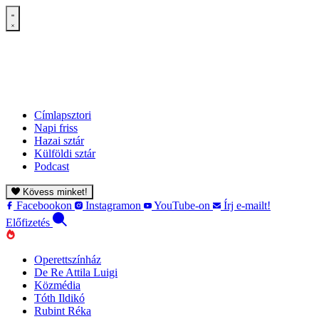
Címlapsztori
Napi friss
Hazai sztár
Külföldi sztár
Podcast
Kövess minket!
Facebookon
Instagramon
YouTube-on
Írj e-mailt!
Előfizetés
Operettszínház
De Re Attila Luigi
Közmédia
Tóth Ildikó
Rubint Réka