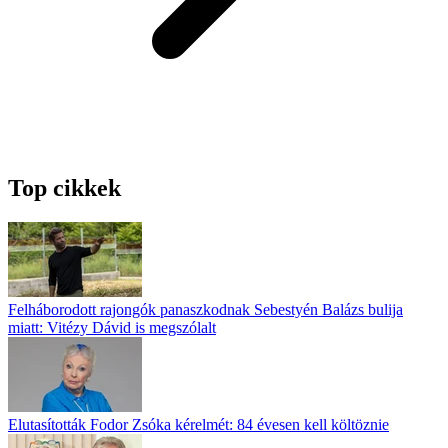
Top cikkek
Felháborodott rajongók panaszkodnak Sebestyén Balázs bulija
miatt: Vitézy Dávid is megszólalt
Elutasították Fodor Zsóka kérelmét: 84 évesen kell költöznie