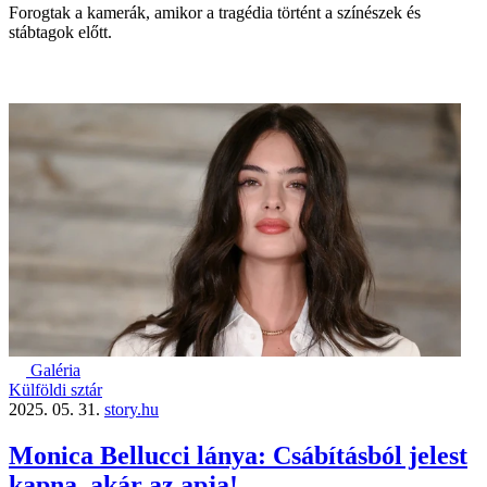
Forogtak a kamerák, amikor a tragédia történt a színészek és
stábtagok előtt.
Galéria
Külföldi sztár
2025. 05. 31.
story.hu
Monica Bellucci lánya: Csábításból jelest
kapna, akár az apja!