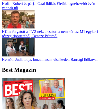
Koltai Róbert és párja, Gaál Ildikó: Életük legnehezebb évén
vannak túl
Hiába forgatott a TV2-nek, a csatorna nem kért az M1 egykori
részeg riporteréből, Bencze Péterből
Hernádi Judit tudja, borzalmasan viselkedett Bánsági Ildikóval
Best Magazin