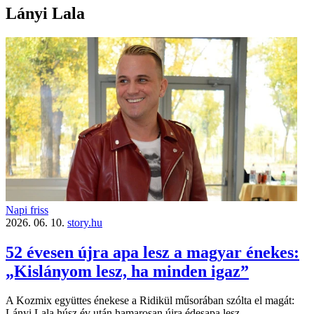
Lányi Lala
Napi friss
2026. 06. 10.
story.hu
52 évesen újra apa lesz a magyar énekes:
„Kislányom lesz, ha minden igaz”
A Kozmix együttes énekese a Ridikül műsorában szólta el magát:
Lányi Lala húsz év után hamarosan újra édesapa lesz.