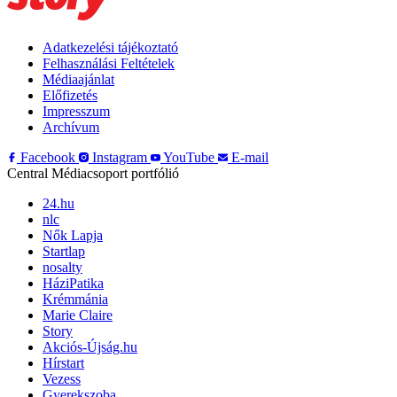
Adatkezelési tájékoztató
Felhasználási Feltételek
Médiaajánlat
Előfizetés
Impresszum
Archívum
Facebook
Instagram
YouTube
E-mail
Central Médiacsoport portfólió
24.hu
nlc
Nők Lapja
Startlap
nosalty
HáziPatika
Krémmánia
Marie Claire
Story
Akciós-Újság.hu
Hírstart
Vezess
Gyerekszoba