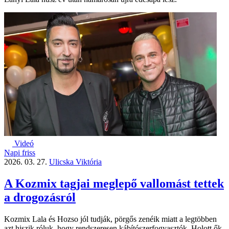
Videó
Napi friss
2026. 03. 27.
Ulicska Viktória
A Kozmix tagjai meglepő vallomást tettek
a drogozásról
Kozmix Lala és Hozso jól tudják, pörgős zenéik miatt a legtöbben
azt hiszik róluk, hogy rendszeresen kábítószerfogyasztók. Holott ők