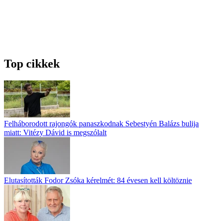
Top cikkek
Felháborodott rajongók panaszkodnak Sebestyén Balázs bulija
miatt: Vitézy Dávid is megszólalt
Elutasították Fodor Zsóka kérelmét: 84 évesen kell költöznie