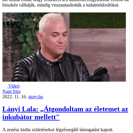
büszkén vállalják, mindig visszautasították a tudatmódosítókat.
Videó
Napi friss
2022. 11. 16.
story.hu
Lányi Lala: „Átgondoltam az életemet az
inkubátor mellett"
A zenész kisfia születésekor légzéssegítő támogatást kapott.