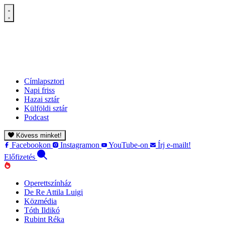
Címlapsztori
Napi friss
Hazai sztár
Külföldi sztár
Podcast
Kövess minket!
Facebookon
Instagramon
YouTube-on
Írj e-mailt!
Előfizetés
Operettszínház
De Re Attila Luigi
Közmédia
Tóth Ildikó
Rubint Réka