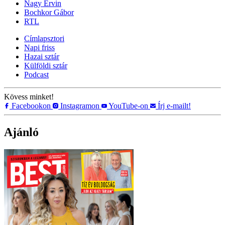
Nagy Ervin
Bochkor Gábor
RTL
Címlapsztori
Napi friss
Hazai sztár
Külföldi sztár
Podcast
Kövess minket!
Facebookon
Instagramon
YouTube-on
Írj e-mailt!
Ajánló