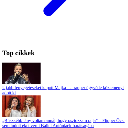
Top cikkek
Újabb fenyegetéseket kapott Majka – a rapper ügyvéde közleményt
adott ki
„Büszkébb lány voltam annál, hogy osztozzam rajta” – Flipper Öcsi
sem tudott éket verni Bálint Antóniáék barátságába