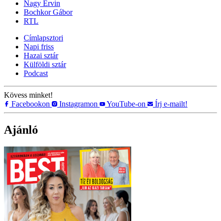
Nagy Ervin
Bochkor Gábor
RTL
Címlapsztori
Napi friss
Hazai sztár
Külföldi sztár
Podcast
Kövess minket!
Facebookon
Instagramon
YouTube-on
Írj e-mailt!
Ajánló