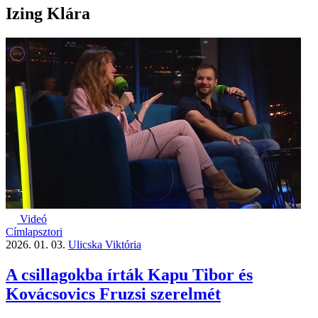
Izing Klára
Videó
Címlapsztori
2026. 01. 03.
Ulicska Viktória
A csillagokba írták Kapu Tibor és
Kovácsovics Fruzsi szerelmét