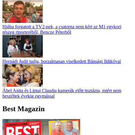
Hiába forgatott a TV2-nek, a csatorna nem kért az M1 egykori
részeg riporteréből, Bencze Péterből
Hernádi Judit tudja, borzalmasan viselkedett Bánsági Ildikóval
Ábel Anita és Liptai Claudia kamerák előtt tisztázta, miért nem
beszéltek évekig egymással
Best Magazin