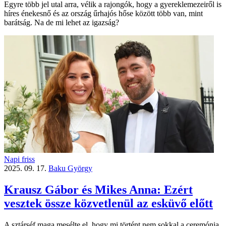
Egyre több jel utal arra, vélik a rajongók, hogy a gyerek­lemezeiről is
híres énekesnő és az ország űrhajós hőse között több van, mint
barátság. Na de mi lehet az igazság?
Napi friss
2025. 09. 17.
Baku György
Krausz Gábor és Mikes Anna: Ezért
vesztek össze közvetlenül az esküvő előtt
A sztárséf maga mesélte el, hogy mi történt nem sokkal a ceremónia