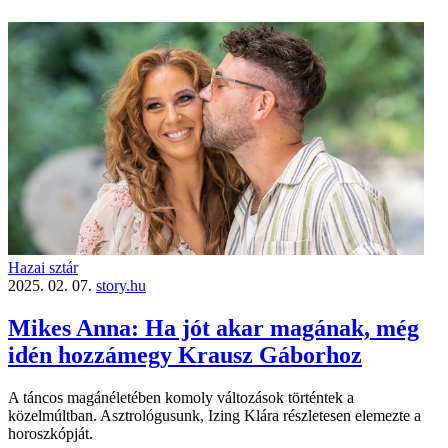
Hazai sztár
2025. 02. 07.
story.hu
Mikes Anna: Ha jót akar magának, még
idén hozzámegy Krausz Gáborhoz
A táncos magánéletében komoly változások történtek a
közelmúltban. Asztrológusunk, Izing Klára részletesen elemezte a
horoszkópját.