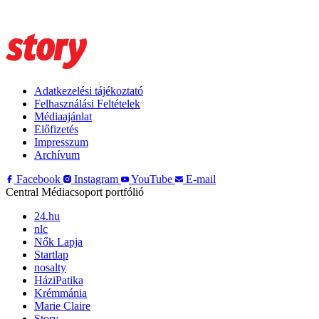
Adatkezelési tájékoztató
Felhasználási Feltételek
Médiaajánlat
Előfizetés
Impresszum
Archívum
Facebook
Instagram
YouTube
E-mail
Central Médiacsoport portfólió
24.hu
nlc
Nők Lapja
Startlap
nosalty
HáziPatika
Krémmánia
Marie Claire
Story