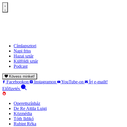
Címlapsztori
Napi friss
Hazai sztár
Külföldi sztár
Podcast
Kövess minket!
Facebookon
Instagramon
YouTube-on
Írj e-mailt!
Előfizetés
Operettszínház
De Re Attila Luigi
Közmédia
Tóth Ildikó
Rubint Réka