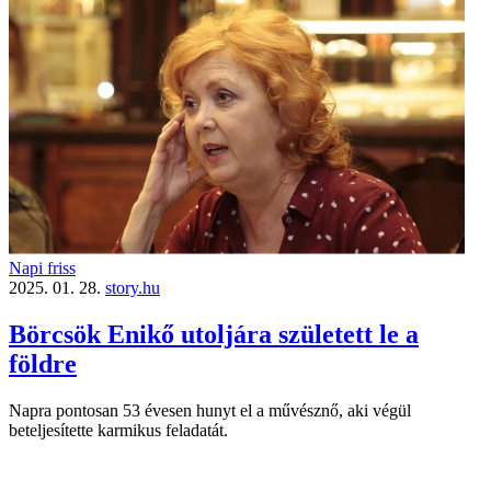
Napi friss
2025. 01. 28.
story.hu
Börcsök Enikő utoljára született le a
földre
Napra pontosan 53 évesen hunyt el a művésznő, aki végül
beteljesítette karmikus feladatát.