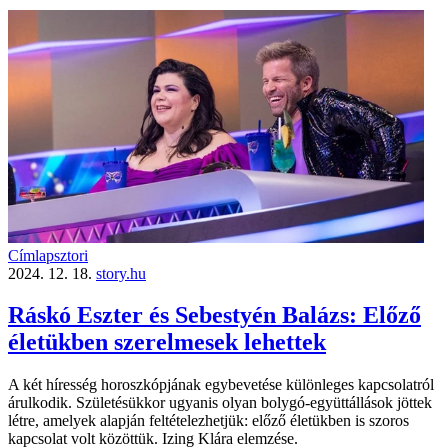
Címlapsztori
2024. 12. 18.
story.hu
Ráskó Eszter és Sebestyén Balázs: Előző
életükben szerelmesek lehettek
A két híresség horoszkópjának egybevetése különleges kapcsolatról
árulkodik. Születésükkor ugyanis olyan bolygó-együttállások jöttek
létre, amelyek alapján feltételezhetjük: előző életükben is szoros
kapcsolat volt közöttük. Izing Klára elemzése.