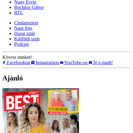
Nagy Ervin
Bochkor Gábor
RTL
Címlapsztori
Napi friss
Hazai sztár
Külföldi sztár
Podcast
Kövess minket!
Facebookon
Instagramon
YouTube-on
Írj e-mailt!
Ajánló