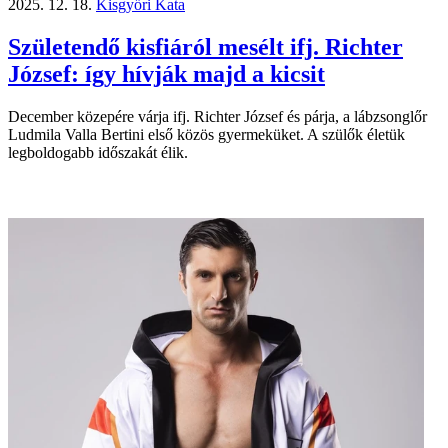
2025. 12. 18.
Kisgyőri Kata
Születendő kisfiáról mesélt ifj. Richter
József: így hívják majd a kicsit
December közepére várja ifj. Richter József és párja, a lábzsonglőr
Ludmila Valla Bertini első közös gyermeküket. A szülők életük
legboldogabb időszakát élik.