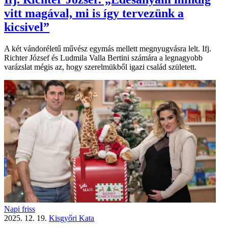
vitt magával, mi is így tervezünk a
kicsivel”
A két vándoréletű művész egymás mellett megnyugvásra lelt. Ifj.
Richter József és Ludmila Valla Bertini számára a legnagyobb
varázslat mégis az, hogy szerelmükből igazi család született.
Napi friss
2025. 12. 19.
Kisgyőri Kata