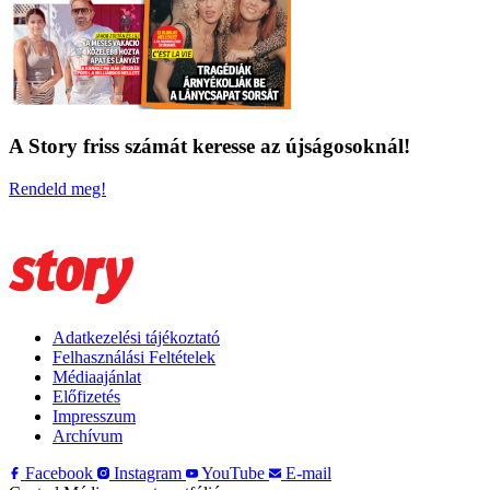
A Story friss számát keresse az újságosoknál!
Rendeld meg!
Adatkezelési tájékoztató
Felhasználási Feltételek
Médiaajánlat
Előfizetés
Impresszum
Archívum
Facebook
Instagram
YouTube
E-mail