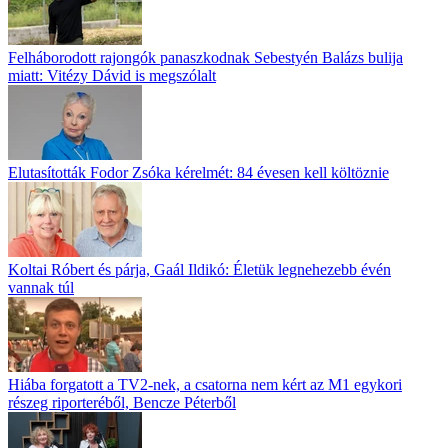
Felháborodott rajongók panaszkodnak Sebestyén Balázs bulija
miatt: Vitézy Dávid is megszólalt
Elutasították Fodor Zsóka kérelmét: 84 évesen kell költöznie
Koltai Róbert és párja, Gaál Ildikó: Életük legnehezebb évén
vannak túl
Hiába forgatott a TV2-nek, a csatorna nem kért az M1 egykori
részeg riporteréből, Bencze Péterből