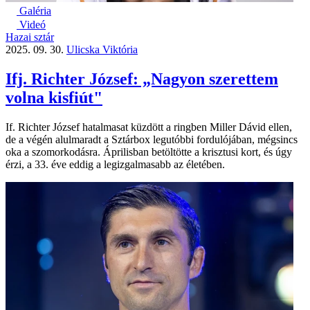
Galéria
Videó
Hazai sztár
2025. 09. 30.
Ulicska Viktória
Ifj. Richter József: „Nagyon szerettem
volna kisfiút"
If. Richter József hatalmasat küzdött a ringben Miller Dávid ellen,
de a végén alulmaradt a Sztárbox legutóbbi fordulójában, mégsincs
oka a szomorkodásra. Áprilisban betöltötte a krisztusi kort, és úgy
érzi, a 33. éve eddig a legizgalmasabb az életében.