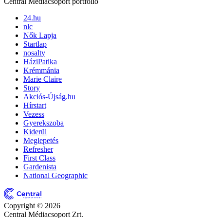
Central Médiacsoport portfólió
24.hu
nlc
Nők Lapja
Startlap
nosalty
HáziPatika
Krémmánia
Marie Claire
Story
Akciós-Újság.hu
Hírstart
Vezess
Gyerekszoba
Kiderül
Meglepetés
Refresher
First Class
Gardenista
National Geographic
Copyright © 2026
Central Médiacsoport Zrt.