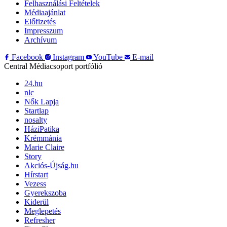
Felhasználási Feltételek
Médiaajánlat
Előfizetés
Impresszum
Archívum
Facebook
Instagram
YouTube
E-mail
Central Médiacsoport portfólió
24.hu
nlc
Nők Lapja
Startlap
nosalty
HáziPatika
Krémmánia
Marie Claire
Story
Akciós-Újság.hu
Hírstart
Vezess
Gyerekszoba
Kiderül
Meglepetés
Refresher