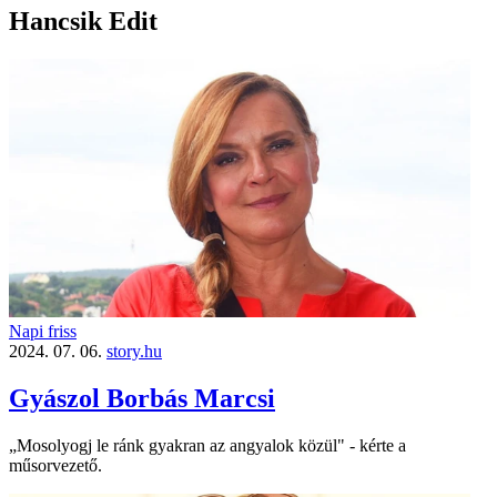
Hancsik Edit
Napi friss
2024. 07. 06.
story.hu
Gyászol Borbás Marcsi
„Mosolyogj le ránk gyakran az angyalok közül" - kérte a
műsorvezető.