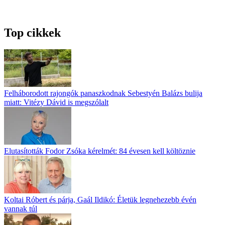
Top cikkek
Felháborodott rajongók panaszkodnak Sebestyén Balázs bulija
miatt: Vitézy Dávid is megszólalt
Elutasították Fodor Zsóka kérelmét: 84 évesen kell költöznie
Koltai Róbert és párja, Gaál Ildikó: Életük legnehezebb évén
vannak túl