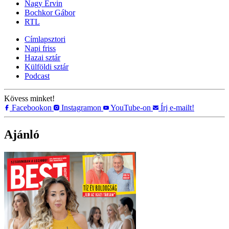
Nagy Ervin
Bochkor Gábor
RTL
Címlapsztori
Napi friss
Hazai sztár
Külföldi sztár
Podcast
Kövess minket!
Facebookon
Instagramon
YouTube-on
Írj e-mailt!
Ajánló