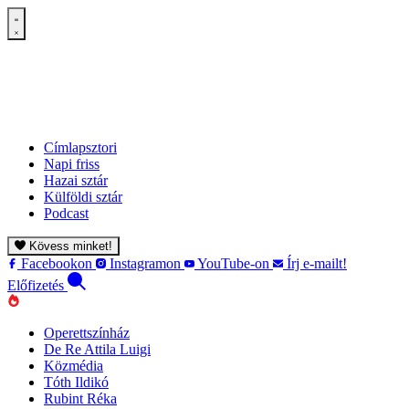
Címlapsztori
Napi friss
Hazai sztár
Külföldi sztár
Podcast
Kövess minket!
Facebookon
Instagramon
YouTube-on
Írj e-mailt!
Előfizetés
Operettszínház
De Re Attila Luigi
Közmédia
Tóth Ildikó
Rubint Réka