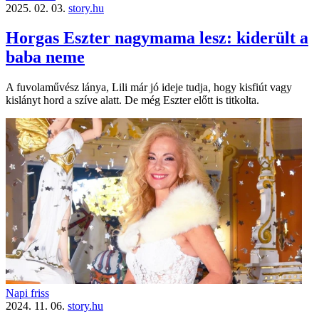
2025. 02. 03.
story.hu
Horgas Eszter nagymama lesz: kiderült a
baba neme
A fuvolaművész lánya, Lili már jó ideje tudja, hogy kisfiút vagy
kislányt hord a szíve alatt. De még Eszter előtt is titkolta.
Napi friss
2024. 11. 06.
story.hu