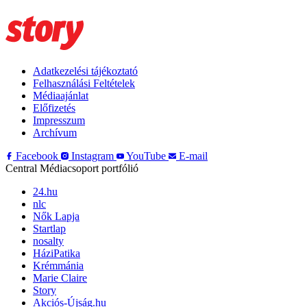
Adatkezelési tájékoztató
Felhasználási Feltételek
Médiaajánlat
Előfizetés
Impresszum
Archívum
Facebook
Instagram
YouTube
E-mail
Central Médiacsoport portfólió
24.hu
nlc
Nők Lapja
Startlap
nosalty
HáziPatika
Krémmánia
Marie Claire
Story
Akciós-Újság.hu