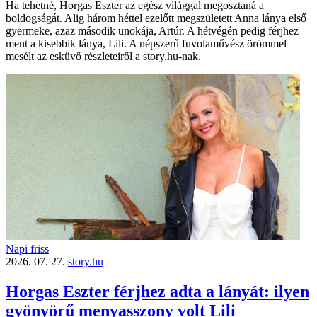
Ha tehetné, Horgas Eszter az egész világgal megosztaná a
boldogságát. Alig három héttel ezelőtt megszületett Anna lánya első
gyermeke, azaz második unokája, Artúr. A hétvégén pedig férjhez
ment a kisebbik lánya, Lili. A népszerű fuvolaművész örömmel
mesélt az esküvő részleteiről a story.hu-nak.
Napi friss
2026. 07. 27.
story.hu
Horgas Eszter férjhez adta a lányát: ilyen
gyönyörű menyasszony volt Lili