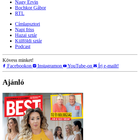
Nagy Ervin
Bochkor Gábor
RTL
Címlapsztori
Napi friss
Hazai sztár
Külföldi sztár
Podcast
Kövess minket!
Facebookon
Instagramon
YouTube-on
Írj e-mailt!
Ajánló