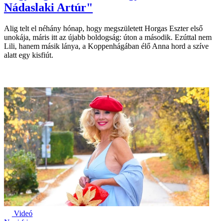
Nádaslaki Artúr"
Alig telt el néhány hónap, hogy megszületett Horgas Eszter első
unokája, máris itt az újabb boldogság: úton a második. Ezúttal nem
Lili, hanem másik lánya, a Koppenhágában élő Anna hord a szíve
alatt egy kisfiút.
Videó