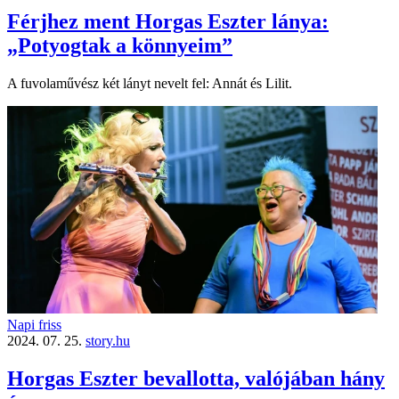
Férjhez ment Horgas Eszter lánya:
„Potyogtak a könnyeim”
A fuvolaművész két lányt nevelt fel: Annát és Lilit.
Napi friss
2024. 07. 25.
story.hu
Horgas Eszter bevallotta, valójában hány