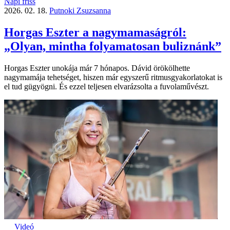
Napi friss
2026. 02. 18.
Putnoki Zsuzsanna
Horgas Eszter a nagymamaságról:
„Olyan, mintha folyamatosan buliznánk”
Horgas Eszter unokája már 7 hónapos. Dávid örökölhette
nagymamája tehetséget, hiszen már egyszerű ritmusgyakorlatokat is
el tud gügyögni. És ezzel teljesen elvarázsolta a fuvolaművészt.
Videó