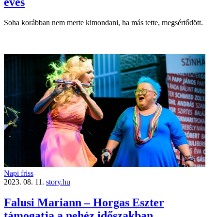
éves
Soha korábban nem merte kimondani, ha más tette, megsértődött.
Napi friss
2023. 08. 11.
story.hu
Falusi Mariann – Horgas Eszter
támogatja a nehéz időszakban