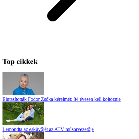
Top cikkek
Elutasították Fodor Zsóka kérelmét: 84 évesen kell költöznie
Lemondta az esküvőjét az ATV műsorvezetője