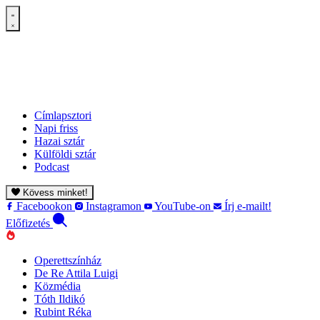
Címlapsztori
Napi friss
Hazai sztár
Külföldi sztár
Podcast
Kövess minket!
Facebookon
Instagramon
YouTube-on
Írj e-mailt!
Előfizetés
Operettszínház
De Re Attila Luigi
Közmédia
Tóth Ildikó
Rubint Réka