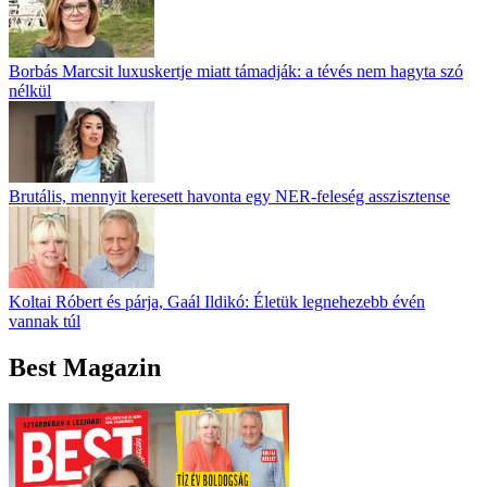
Borbás Marcsit luxuskertje miatt támadják: a tévés nem hagyta szó
nélkül
Brutális, mennyit keresett havonta egy NER-feleség asszisztense
Koltai Róbert és párja, Gaál Ildikó: Életük legnehezebb évén
vannak túl
Best Magazin