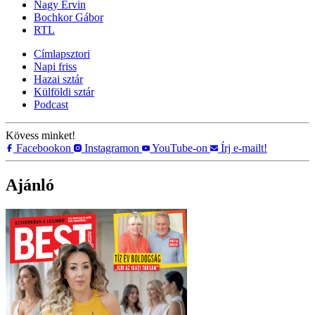
Nagy Ervin
Bochkor Gábor
RTL
Címlapsztori
Napi friss
Hazai sztár
Külföldi sztár
Podcast
Kövess minket!
Facebookon
Instagramon
YouTube-on
Írj e-mailt!
Ajánló