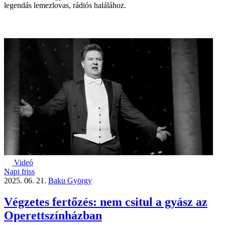
legendás lemezlovas, rádiós halálához.
Videó
Napi friss
2025. 06. 21.
Baku György
Végzetes fertőzés: nem csitul a gyász az
Operettszínházban