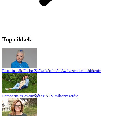
Top cikkek
Elutasították Fodor Zsóka kérelmét: 84 évesen kell költöznie
Lemondta az esküvőjét az ATV műsorvezetője