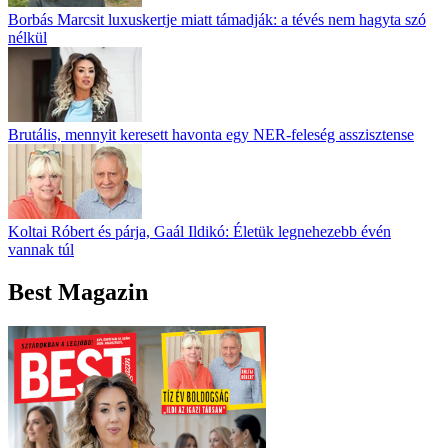
Borbás Marcsit luxuskertje miatt támadják: a tévés nem hagyta szó
nélkül
Brutális, mennyit keresett havonta egy NER-feleség asszisztense
Koltai Róbert és párja, Gaál Ildikó: Életük legnehezebb évén
vannak túl
Best Magazin