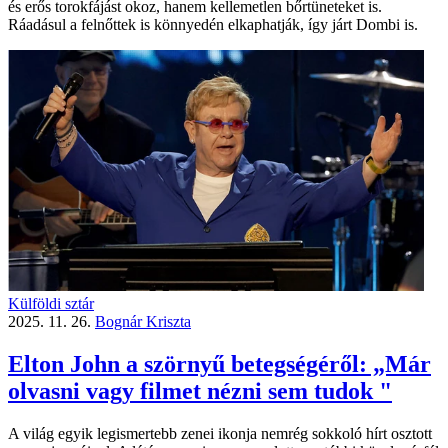
és erős torokfájást okoz, hanem kellemetlen bőrtüneteket is.
Ráadásul a felnőttek is könnyedén elkaphatják, így járt Dombi is.
Külföldi sztár
2025. 11. 26.
Bognár Kriszta
Elton John a szörnyű betegségéről: „Már
olvasni vagy filmet nézni sem tudok "
A világ egyik legismertebb zenei ikonja nemrég sokkoló hírt osztott