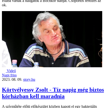
Hiába várták a hallgatók a Bochkor stábját. Csoportos fertőzés az
ok.
Videó
Napi friss
2023. 08. 09.
story.hu
Körtvélyessy Zsolt - Tíz napig még biztos
kórházban kell maradnia
A szívműtéte előtti előkészület közben kapott el egy bakteriális