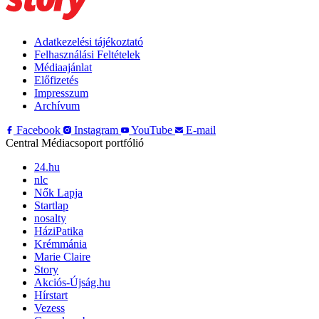
Adatkezelési tájékoztató
Felhasználási Feltételek
Médiaajánlat
Előfizetés
Impresszum
Archívum
Facebook
Instagram
YouTube
E-mail
Central Médiacsoport portfólió
24.hu
nlc
Nők Lapja
Startlap
nosalty
HáziPatika
Krémmánia
Marie Claire
Story
Akciós-Újság.hu
Hírstart
Vezess