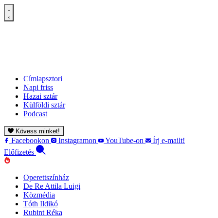
Címlapsztori
Napi friss
Hazai sztár
Külföldi sztár
Podcast
Kövess minket!
Facebookon
Instagramon
YouTube-on
Írj e-mailt!
Előfizetés
Operettszínház
De Re Attila Luigi
Közmédia
Tóth Ildikó
Rubint Réka