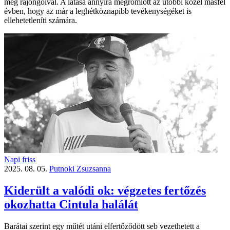
meg rajongóival. A látása annyira megromlott az utóbbi közel másfél
évben, hogy az már a leghétköznapibb tevékenységéket is
ellehetetleníti számára.
Napi friss
2025. 08. 05.
Putnoki Zsuzsanna
Kiderült a valódi ok: végzetes fertőzés
okozhatta Cintula halálát
Barátai szerint egy műtét utáni elfertőződött seb vezethetett a