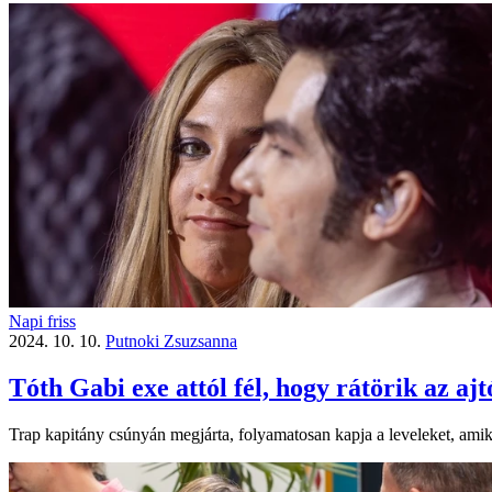
Napi friss
2024. 10. 10.
Putnoki Zsuzsanna
Tóth Gabi exe attól fél, hogy rátörik az ajt
Trap kapitány csúnyán megjárta, folyamatosan kapja a leveleket, amikb