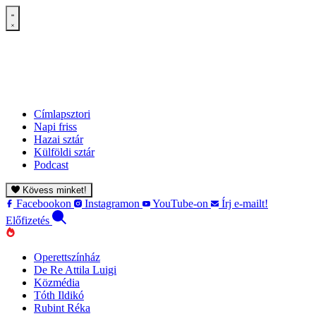
Címlapsztori
Napi friss
Hazai sztár
Külföldi sztár
Podcast
Kövess minket!
Facebookon
Instagramon
YouTube-on
Írj e-mailt!
Előfizetés
Operettszínház
De Re Attila Luigi
Közmédia
Tóth Ildikó
Rubint Réka