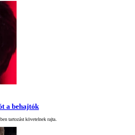
ót a behajtók
en tartozást követelnek rajta.