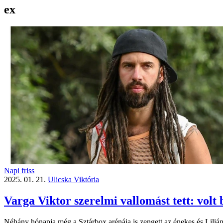
ex
Napi friss
2025. 01. 21.
Ulicska Viktória
Varga Viktor szerelmi vallomást tett: volt
Néhány hónapja még a Sztárbox arénája is zengett az énekes és Lilián