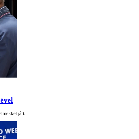
xével
elmekkel járt.