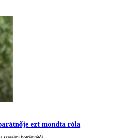
 barátnője ezt mondta róla
a szerelmi botrányától.