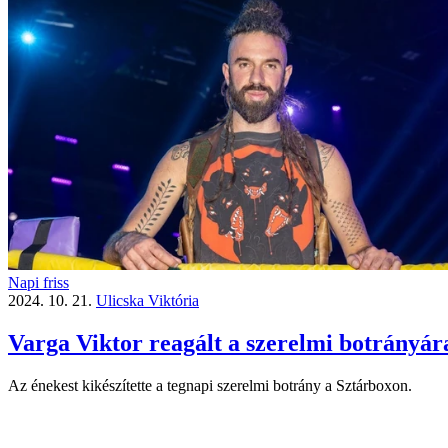
Napi friss
2024. 10. 21.
Ulicska Viktória
Varga Viktor reagált a szerelmi botrányár
Az énekest kikészítette a tegnapi szerelmi botrány a Sztárboxon.