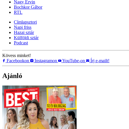
Nagy Ervin
Bochkor Gábor
RTL
Címlapsztori
Napi friss
Hazai sztár
Külföldi sztár
Podcast
Kövess minket!
Facebookon
Instagramon
YouTube-on
Írj e-mailt!
Ajánló