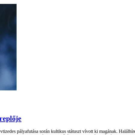
replője
izedes pályafutása során kultikus státuszt vívott ki magának. Halálhírét 