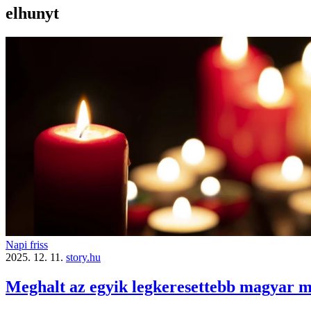
elhunyt
Napi friss
2025. 12. 11.
story.hu
Meghalt az egyik legkeresettebb magyar 