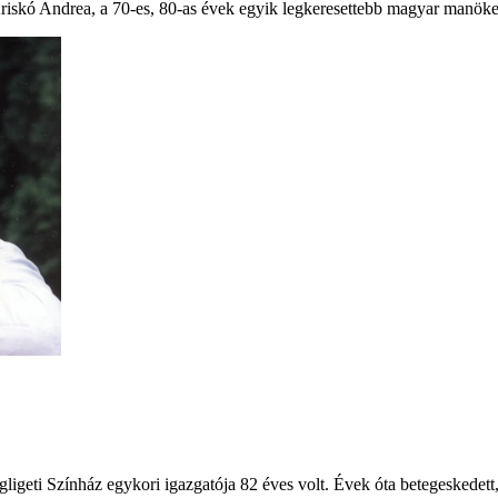
riskó Andrea, a 70-es, 80-as évek egyik legkeresettebb magyar manöke
gligeti Színház egykori igazgatója 82 éves volt. Évek óta betegeskedett,