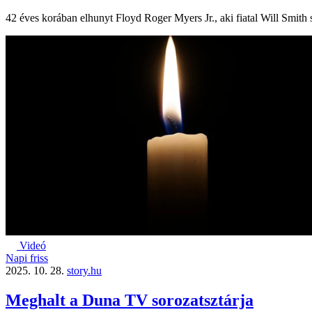
42 éves korában elhunyt Floyd Roger Myers Jr., aki fiatal Will Smith 
Videó
Napi friss
2025. 10. 28.
story.hu
Meghalt a Duna TV sorozatsztárja