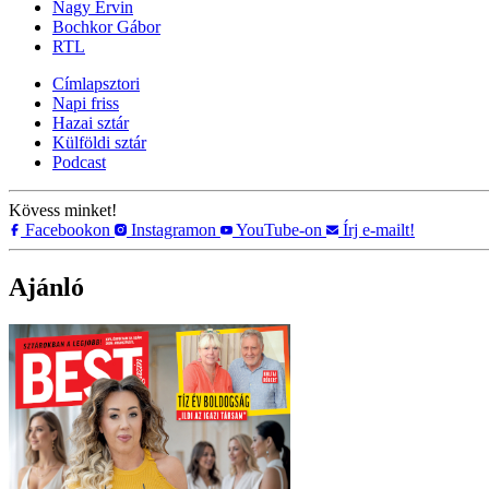
Nagy Ervin
Bochkor Gábor
RTL
Címlapsztori
Napi friss
Hazai sztár
Külföldi sztár
Podcast
Kövess minket!
Facebookon
Instagramon
YouTube-on
Írj e-mailt!
Ajánló