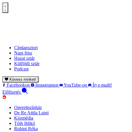
Címlapsztori
Napi friss
Hazai sztár
Külföldi sztár
Podcast
Kövess minket!
Facebookon
Instagramon
YouTube-on
Írj e-mailt!
Előfizetés
Operettszínház
De Re Attila Luigi
Közmédia
Tóth Ildikó
Rubint Réka