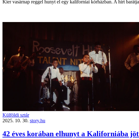
Kier vasárnap reggel hunyt el egy kaliforniai kórházban. A hírt barátj
Külföldi sztár
2025. 10. 30.
story.hu
42 éves korában elhunyt a Kaliforniába jöt