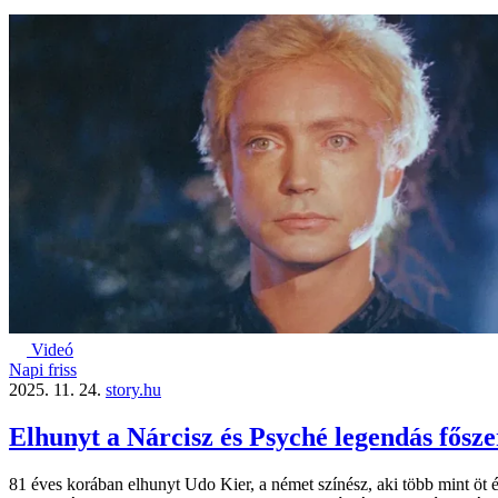
Videó
Napi friss
2025. 11. 24.
story.hu
Elhunyt a Nárcisz és Psyché legendás fősze
81 éves korában elhunyt Udo Kier, a német színész, aki több mint öt évt