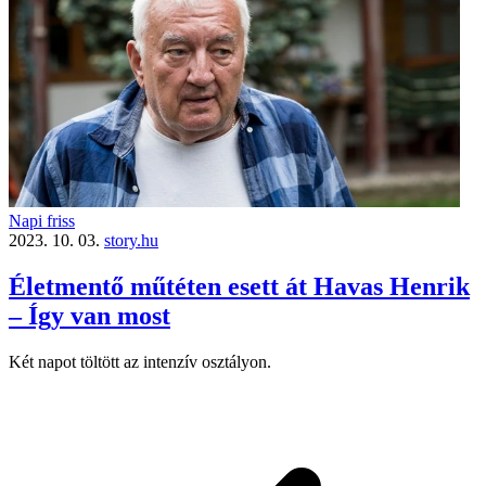
Napi friss
2023. 10. 03.
story.hu
Életmentő műtéten esett át Havas Henrik
– Így van most
Két napot töltött az intenzív osztályon.