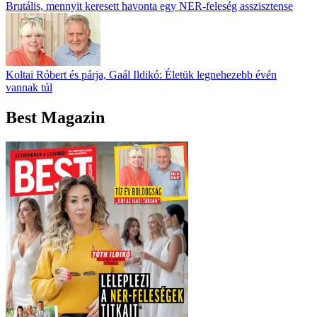
Brutális, mennyit keresett havonta egy NER-feleség asszisztense
Koltai Róbert és párja, Gaál Ildikó: Életük legnehezebb évén
vannak túl
Best Magazin