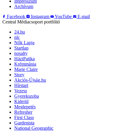
Impresszum
Archívum
Facebook
Instagram
YouTube
E-mail
Central Médiacsoport portfólió
24.hu
nlc
Nők Lapja
Startlap
nosalty
HáziPatika
Krémmánia
Marie Claire
Story
Akciós-Újság.hu
Hírstart
Vezess
Gyerekszoba
Kiderül
Meglepetés
Refresher
First Class
Gardenista
National Geographic