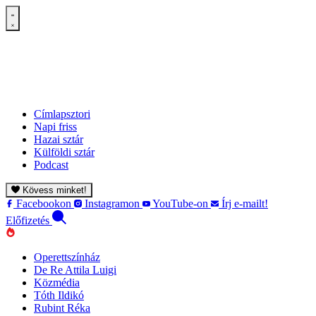
Címlapsztori
Napi friss
Hazai sztár
Külföldi sztár
Podcast
Kövess minket!
Facebookon
Instagramon
YouTube-on
Írj e-mailt!
Előfizetés
Operettszínház
De Re Attila Luigi
Közmédia
Tóth Ildikó
Rubint Réka