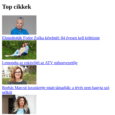
Top cikkek
Elutasították Fodor Zsóka kérelmét: 84 évesen kell költöznie
Lemondta az esküvőjét az ATV műsorvezetője
Borbás Marcsit luxuskertje miatt támadják: a tévés nem hagyta szó
nélkül