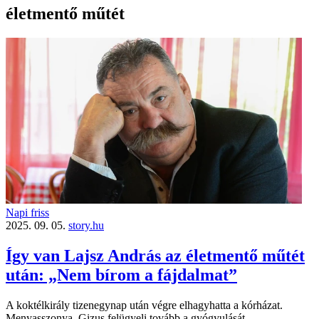
életmentő műtét
Napi friss
2025. 09. 05.
story.hu
Így van Lajsz András az életmentő műtét
után: „Nem bírom a fájdalmat”
A koktélkirály tizenegynap után végre elhagyhatta a kórházat.
Menyasszonya, Gizus felügyeli tovább a gyógyulását.