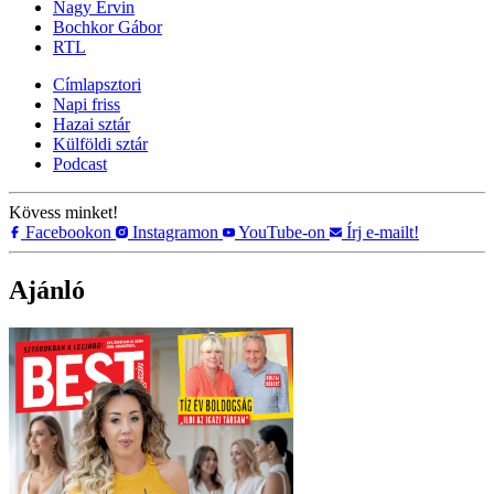
Nagy Ervin
Bochkor Gábor
RTL
Címlapsztori
Napi friss
Hazai sztár
Külföldi sztár
Podcast
Kövess minket!
Facebookon
Instagramon
YouTube-on
Írj e-mailt!
Ajánló