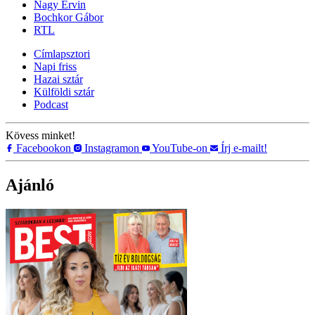
Nagy Ervin
Bochkor Gábor
RTL
Címlapsztori
Napi friss
Hazai sztár
Külföldi sztár
Podcast
Kövess minket!
Facebookon
Instagramon
YouTube-on
Írj e-mailt!
Ajánló