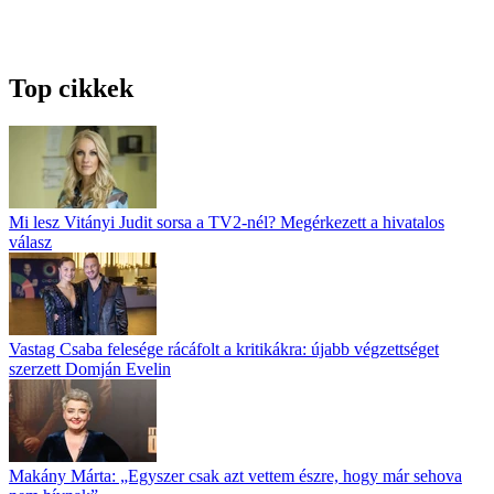
Top cikkek
Mi lesz Vitányi Judit sorsa a TV2-nél? Megérkezett a hivatalos
válasz
Vastag Csaba felesége rácáfolt a kritikákra: újabb végzettséget
szerzett Domján Evelin
Makány Márta: „Egyszer csak azt vettem észre, hogy már sehova