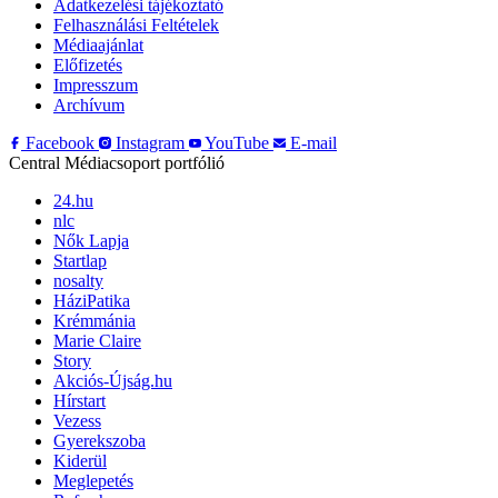
Adatkezelési tájékoztató
Felhasználási Feltételek
Médiaajánlat
Előfizetés
Impresszum
Archívum
Facebook
Instagram
YouTube
E-mail
Central Médiacsoport portfólió
24.hu
nlc
Nők Lapja
Startlap
nosalty
HáziPatika
Krémmánia
Marie Claire
Story
Akciós-Újság.hu
Hírstart
Vezess
Gyerekszoba
Kiderül
Meglepetés