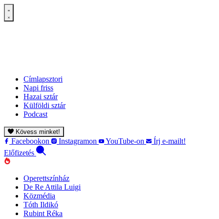
Címlapsztori
Napi friss
Hazai sztár
Külföldi sztár
Podcast
Kövess minket!
Facebookon
Instagramon
YouTube-on
Írj e-mailt!
Előfizetés
Operettszínház
De Re Attila Luigi
Közmédia
Tóth Ildikó
Rubint Réka