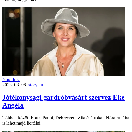
Napi friss
2023. 03. 06.
story.hu
Jótékonysági gardróbvásárt szervez Eke
Angéla
Többek között Epres Panni, Debreczeni Zita és Trokán Nóra ruháira
is lehet majd licitálni.