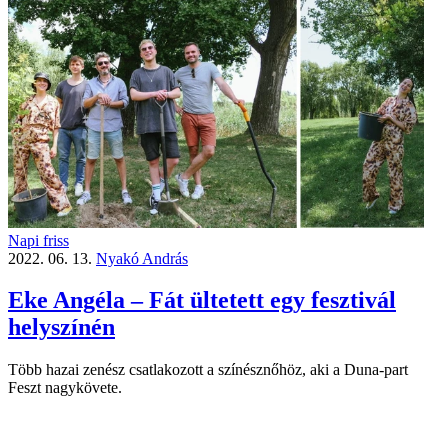
Napi friss
2022. 06. 13.
Nyakó András
Eke Angéla – Fát ültetett egy fesztivál
helyszínén
Több hazai zenész csatlakozott a színésznőhöz, aki a Duna-part
Feszt nagykövete.