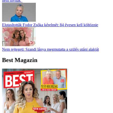
nem hívnak”
Elutasították Fodor Zsóka kérelmét: 84 évesen kell költöznie
Nem rejtegeti: Szandi lánya megmutatta a szülés utáni alakját
Best Magazin