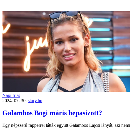
Napi friss
2024. 07. 30.
story.hu
Galambos Bogi máris bepasizott?
Egy népszerű rapperrel látták együtt Galambos Lajcsi lányát, aki nemré