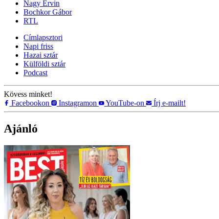
Nagy Ervin
Bochkor Gábor
RTL
Címlapsztori
Napi friss
Hazai sztár
Külföldi sztár
Podcast
Kövess minket!
Facebookon
Instagramon
YouTube-on
Írj e-mailt!
Ajánló