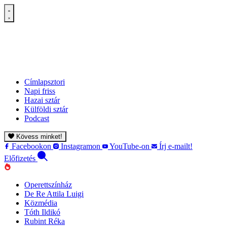
Címlapsztori
Napi friss
Hazai sztár
Külföldi sztár
Podcast
Kövess minket!
Facebookon
Instagramon
YouTube-on
Írj e-mailt!
Előfizetés
Operettszínház
De Re Attila Luigi
Közmédia
Tóth Ildikó
Rubint Réka