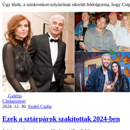
Úgy tűnik, a szinkronkorcsolyázónak sikerült feldolgoznia, hogy Csip
Galéria
Címlapsztori
2024. 12. 30.
Szabó Csaba
Ezek a sztárpárok szakítottak 2024-ben