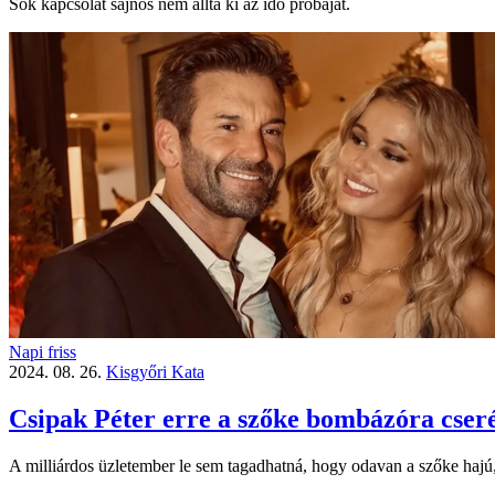
Sok kapcsolat sajnos nem állta ki az idő próbáját.
Napi friss
2024. 08. 26.
Kisgyőri Kata
Csipak Péter erre a szőke bombázóra cserél
A milliárdos üzletember le sem tagadhatná, hogy odavan a szőke hajú