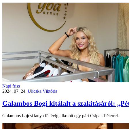
Napi friss
2024. 07. 24.
Ulicska Viktória
Galambos Bogi kitálalt a szakításáról: „Pé
Galambos Lajcsi lánya fél évig alkotott egy párt Csipak Péterrel.