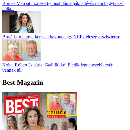
Borbás Marcsit luxuskertje miatt támadják: a tévés nem hagyta szó
nélkül
Brutális, mennyit keresett havonta egy NER-feleség asszisztense
Koltai Róbert és párja, Gaál Ildikó: Életük legnehezebb évén
vannak túl
Best Magazin