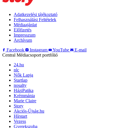
Adatkezelési tájékoztató
Felhasználási Feltételek
Médiaajánlat
Előfizetés
Impresszum
Archívum
Facebook
Instagram
YouTube
E-mail
Central Médiacsoport portfólió
24.hu
nlc
Nők Lapja
Startlap
nosalty
HáziPatika
Krémmánia
Marie Claire
Story
Akciós-Újság.hu
Hírstart
Vezess
Gyerekszoba