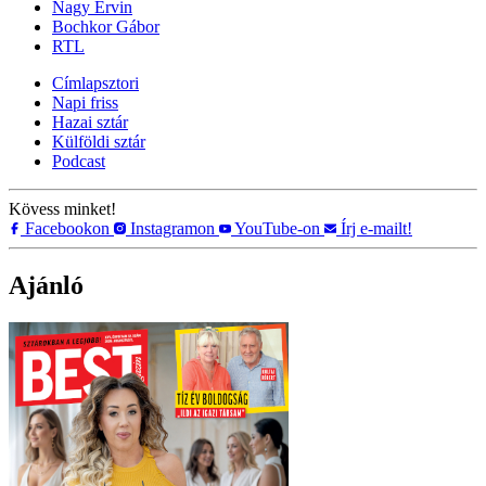
Nagy Ervin
Bochkor Gábor
RTL
Címlapsztori
Napi friss
Hazai sztár
Külföldi sztár
Podcast
Kövess minket!
Facebookon
Instagramon
YouTube-on
Írj e-mailt!
Ajánló