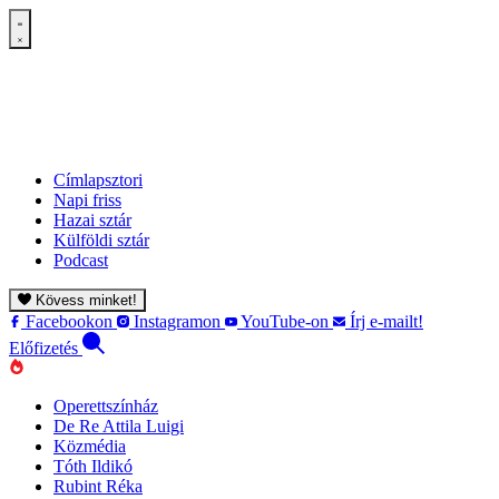
Címlapsztori
Napi friss
Hazai sztár
Külföldi sztár
Podcast
Kövess minket!
Facebookon
Instagramon
YouTube-on
Írj e-mailt!
Előfizetés
Operettszínház
De Re Attila Luigi
Közmédia
Tóth Ildikó
Rubint Réka