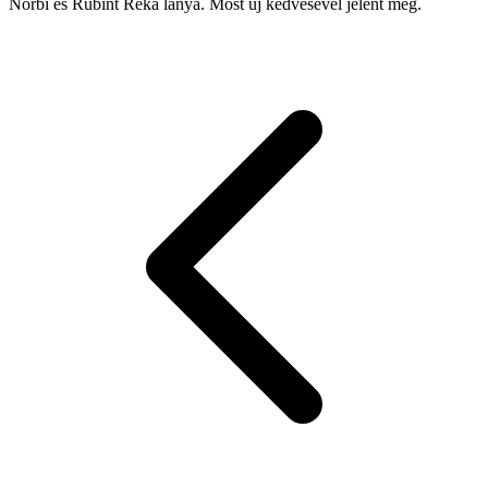
Norbi és Rubint Réka lánya. Most új kedvesével jelent meg.