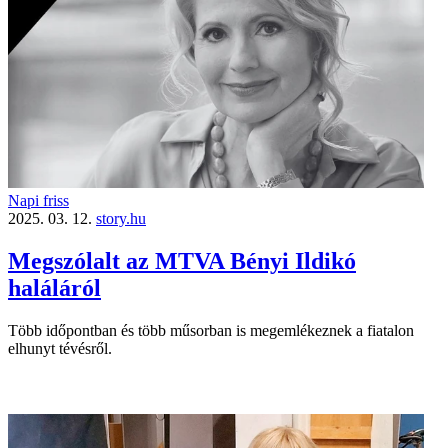
Napi friss
2025. 03. 12.
story.hu
Megszólalt az MTVA Bényi Ildikó
haláláról
Több időpontban és több műsorban is megemlékeznek a fiatalon
elhunyt tévésről.