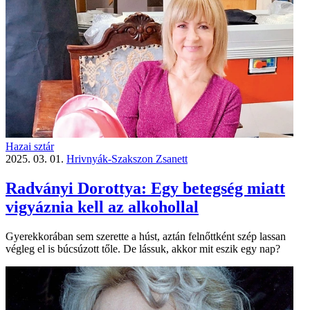
Hazai sztár
2025. 03. 01.
Hrivnyák-Szakszon Zsanett
Radványi Dorottya: Egy betegség miatt
vigyáznia kell az alkohollal
Gyerekkorában sem szerette a húst, aztán felnőttként szép lassan
végleg el is búcsúzott tőle. De lássuk, akkor mit eszik egy nap?