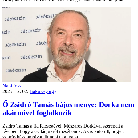
Napi friss
2025. 12. 02.
Baku György
Ő Zsidró Tamás bájos menye: Dorka nem
akármivel foglalkozik
Zsidró Tamás a fia feleségével, Mészáros Dorkával szerepelt a
tévében, hogy a családjukról meséljenek. Az is kiderült, hogy a
sztárfodrász amolyan ünnepi nagypapa.