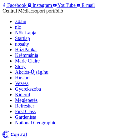
Facebook
Instagram
YouTube
E-mail
Central Médiacsoport portfólió
24.hu
nlc
Nők Lapja
Startlap
nosalty
HáziPatika
Krémmánia
Marie Claire
Story
Akciós-Újság.hu
Hírstart
Vezess
Gyerekszoba
Kiderül
Meglepetés
Refresher
First Class
Gardenista
National Geographic