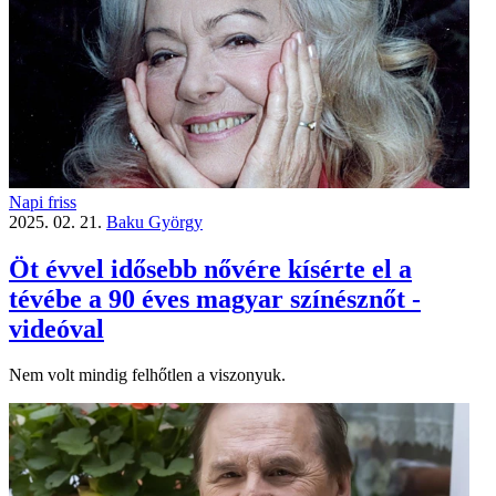
Napi friss
2025. 02. 21.
Baku György
Öt évvel idősebb nővére kísérte el a
tévébe a 90 éves magyar színésznőt -
videóval
Nem volt mindig felhőtlen a viszonyuk.