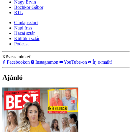
Nagy Ervin
Bochkor Gábor
RTL
Címlapsztori
Napi friss
Hazai sztár
Külföldi sztár
Podcast
Kövess minket!
Facebookon
Instagramon
YouTube-on
Írj e-mailt!
Ajánló