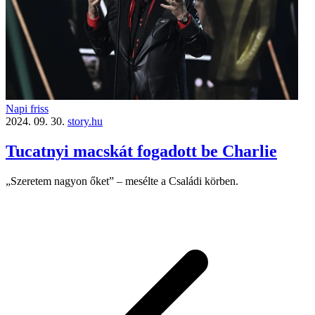
Napi friss
2024. 09. 30.
story.hu
Tucatnyi macskát fogadott be Charlie
„Szeretem nagyon őket” – mesélte a Családi körben.