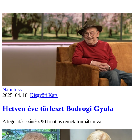
Napi friss
2025. 04. 18.
Kisgyőri Kata
Hetven éve törleszt Bodrogi Gyula
A legendás színész 90 fölött is remek formában van.