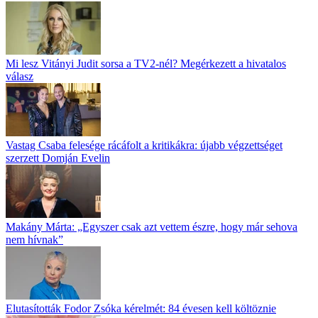
Mi lesz Vitányi Judit sorsa a TV2-nél? Megérkezett a hivatalos
válasz
Vastag Csaba felesége rácáfolt a kritikákra: újabb végzettséget
szerzett Domján Evelin
Makány Márta: „Egyszer csak azt vettem észre, hogy már sehova
nem hívnak”
Elutasították Fodor Zsóka kérelmét: 84 évesen kell költöznie