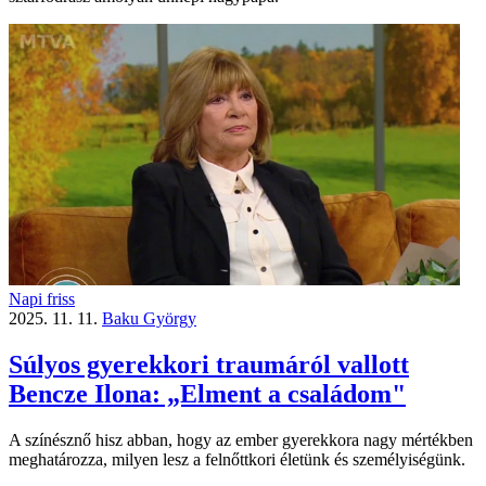
Napi friss
2025. 11. 11.
Baku György
Súlyos gyerekkori traumáról vallott
Bencze Ilona: „Elment a családom"
A színésznő hisz abban, hogy az ember gyerekkora nagy mértékben
meghatározza, milyen lesz a felnőttkori életünk és személyiségünk.