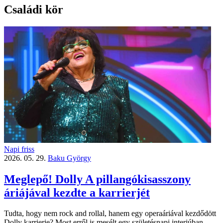
Családi kör
Napi friss
2026. 05. 29.
Baku György
Meglepő! Dolly A pillangókisasszony
áriájával kezdte a karrierjét
Tudta, hogy nem rock and rollal, hanem egy operaáriával kezdődött
Dolly karrierje? Most erről is mesélt egy születésnapi interjúban.