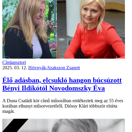
Címlapsztori
2025. 03. 12.
Hrivnyák-Szakszon Zsanett
Élő adásban, elcsukló hangon búcsúzott
Bényi Ildikótól Novodomszky Éva
A Duna Családi kör című műsorában emlékeztek meg az 55 éves
korában elhunyt műsorvezetőről. Dióssy Klári többször elsírta
magát.