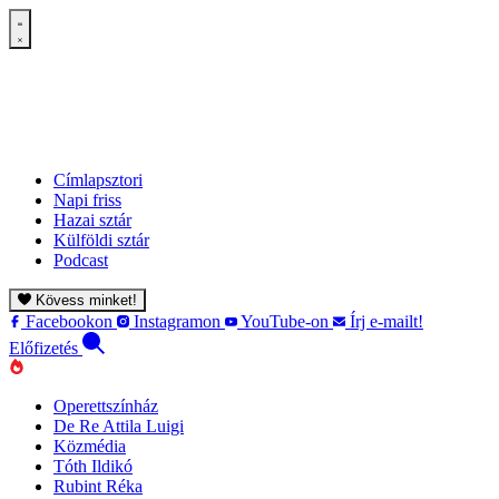
Címlapsztori
Napi friss
Hazai sztár
Külföldi sztár
Podcast
Kövess minket!
Facebookon
Instagramon
YouTube-on
Írj e-mailt!
Előfizetés
Operettszínház
De Re Attila Luigi
Közmédia
Tóth Ildikó
Rubint Réka