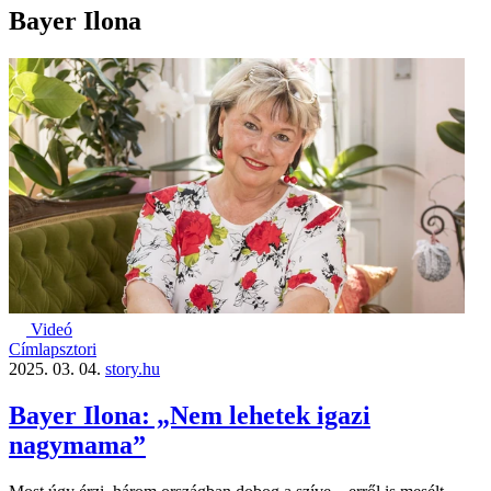
Bayer Ilona
Videó
Címlapsztori
2025. 03. 04.
story.hu
Bayer Ilona: „Nem lehetek igazi
nagymama”