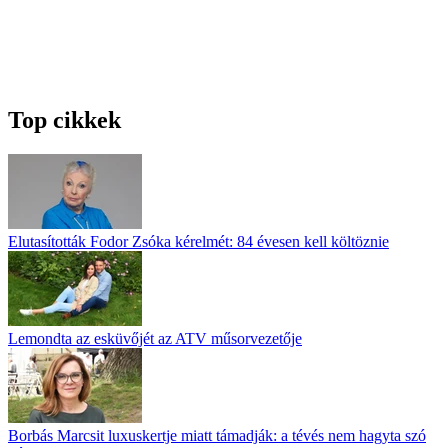
Top cikkek
Elutasították Fodor Zsóka kérelmét: 84 évesen kell költöznie
Lemondta az esküvőjét az ATV műsorvezetője
Borbás Marcsit luxuskertje miatt támadják: a tévés nem hagyta szó