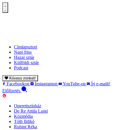
Címlapsztori
Napi friss
Hazai sztár
Külföldi sztár
Podcast
Kövess minket!
Facebookon
Instagramon
YouTube-on
Írj e-mailt!
Előfizetés
Operettszínház
De Re Attila Luigi
Közmédia
Tóth Ildikó
Rubint Réka