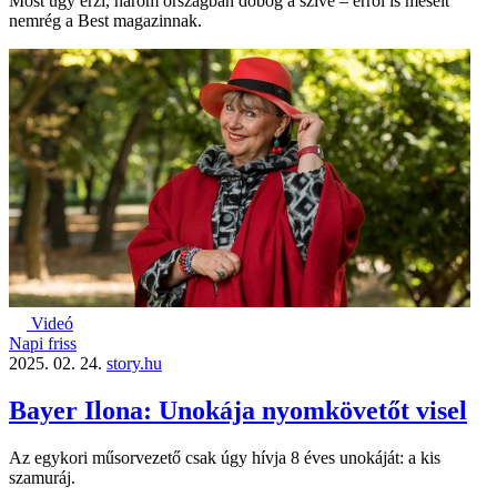
Most úgy érzi, három országban dobog a szíve – erről is mesélt
nemrég a Best magazinnak.
Videó
Napi friss
2025. 02. 24.
story.hu
Bayer Ilona: Unokája nyomkövetőt visel
Az egykori műsorvezető csak úgy hívja 8 éves unokáját: a kis
szamuráj.