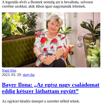
A legendás tévés a Bestnek nemrég azt is bevallotta, szívesen
cserélne azokkal, akik itthon igazi nagymamák lehetnek.
Napi friss
2023. 03. 29.
story.hu
Bayer Ilona: „Az egész nagy családomat
eddig kétszer láthattam együtt”
Az egykori híradós ünnepei a szerettei nélkül telnek.