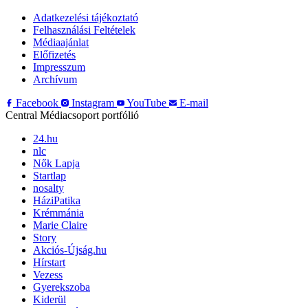
Adatkezelési tájékoztató
Felhasználási Feltételek
Médiaajánlat
Előfizetés
Impresszum
Archívum
Facebook
Instagram
YouTube
E-mail
Central Médiacsoport portfólió
24.hu
nlc
Nők Lapja
Startlap
nosalty
HáziPatika
Krémmánia
Marie Claire
Story
Akciós-Újság.hu
Hírstart
Vezess
Gyerekszoba
Kiderül