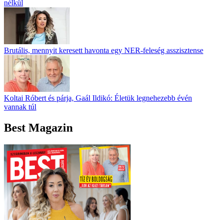
nélkül
Brutális, mennyit keresett havonta egy NER-feleség asszisztense
Koltai Róbert és párja, Gaál Ildikó: Életük legnehezebb évén
vannak túl
Best Magazin