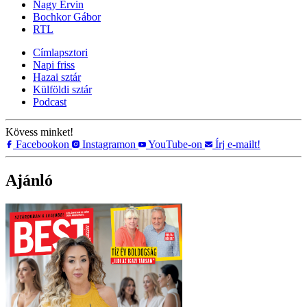
Nagy Ervin
Bochkor Gábor
RTL
Címlapsztori
Napi friss
Hazai sztár
Külföldi sztár
Podcast
Kövess minket!
Facebookon
Instagramon
YouTube-on
Írj e-mailt!
Ajánló