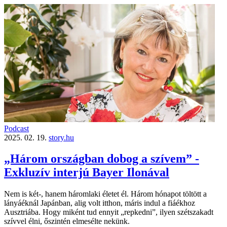
Podcast
2025. 02. 19.
story.hu
„Három országban dobog a szívem” -
Exkluzív interjú Bayer Ilonával
Nem is két-, hanem háromlaki életet él. Három hónapot töltött a
lányáéknál Japánban, alig volt itthon, máris indul a fiáékhoz
Ausztriába. Hogy miként tud ennyit „repkedni”, ilyen szétszakadt
szívvel élni, őszintén elmesélte nekünk.