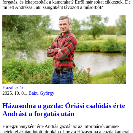
forgatás, és lekapcsolták a kamerákat? Erről már sokat cikkeztek. De
mi lett Andrással, aki szingliként távozott a műsorból?
Hazai sztár
2025. 10. 01.
Baku György
Házasodna a gazda: Óriási csalódás érte
Andrást a forgatás után
Hidegzuhanyként érte András gazdát az az információ, aminek
hetekkel azután jutott birtokába, hogy a Házasodna a gazda kamerái