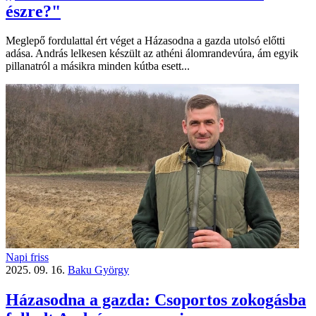
észre?"
Meglepő fordulattal ért véget a Házasodna a gazda utolsó előtti
adása. András lelkesen készült az athéni álomrandevúra, ám egyik
pillanatról a másikra minden kútba esett...
Napi friss
2025. 09. 16.
Baku György
Házasodna a gazda: Csoportos zokogásba