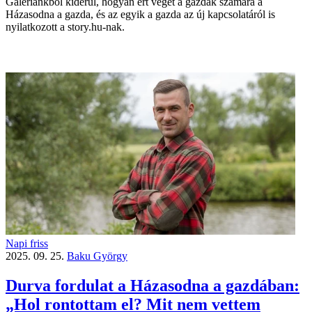
Galériánkból kiderül, hogyan ért véget a gazdák számára a
Házasodna a gazda, és az egyik a gazda az új kapcsolatáról is
nyilatkozott a story.hu-nak.
Napi friss
2025. 09. 25.
Baku György
Durva fordulat a Házasodna a gazdában:
„Hol rontottam el? Mit nem vettem