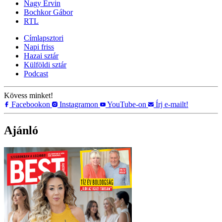
Nagy Ervin
Bochkor Gábor
RTL
Címlapsztori
Napi friss
Hazai sztár
Külföldi sztár
Podcast
Kövess minket!
Facebookon
Instagramon
YouTube-on
Írj e-mailt!
Ajánló