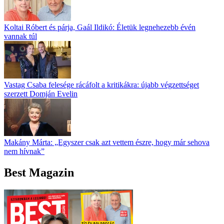
Koltai Róbert és párja, Gaál Ildikó: Életük legnehezebb évén
vannak túl
Vastag Csaba felesége rácáfolt a kritikákra: újabb végzettséget
szerzett Domján Evelin
Makány Márta: „Egyszer csak azt vettem észre, hogy már sehova
nem hívnak”
Best Magazin