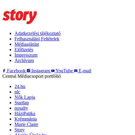
Adatkezelési tájékoztató
Felhasználási Feltételek
Médiaajánlat
Előfizetés
Impresszum
Archívum
Facebook
Instagram
YouTube
E-mail
Central Médiacsoport portfólió
24.hu
nlc
Nők Lapja
Startlap
nosalty
HáziPatika
Krémmánia
Marie Claire
Story