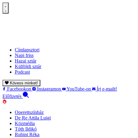
Címlapsztori
Napi friss
Hazai sztár
Külföldi sztár
Podcast
Kövess minket!
Facebookon
Instagramon
YouTube-on
Írj e-mailt!
Előfizetés
Operettszínház
De Re Attila Luigi
Közmédia
Tóth Ildikó
Rubint Réka