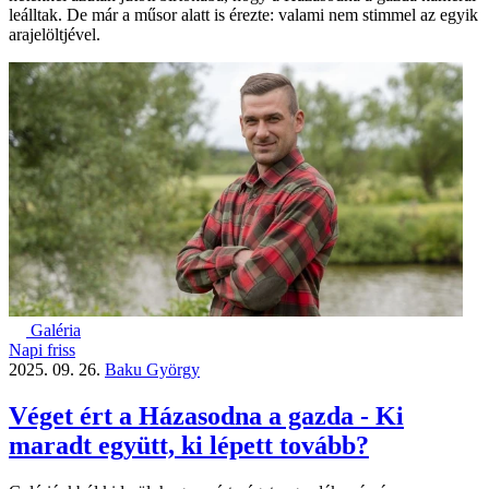
leálltak. De már a műsor alatt is érezte: valami nem stimmel az egyik
arajelöltjével.
Galéria
Napi friss
2025. 09. 26.
Baku György
Véget ért a Házasodna a gazda - Ki
maradt együtt, ki lépett tovább?