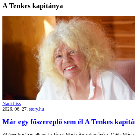
A Tenkes kapitánya
Napi friss
2026. 06. 27.
story.hu
Már egy főszereplő sem él A Tenkes kapit
83 éves korában elhunyt a Jászai Mari-díjas színművész, Vajda Márta.