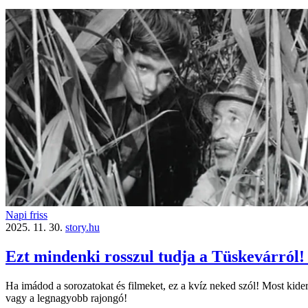
Napi friss
2025. 11. 30.
story.hu
Ezt mindenki rosszul tudja a Tüskevárról!
Ha imádod a sorozatokat és filmeket, ez a kvíz neked szól! Most kider
vagy a legnagyobb rajongó!