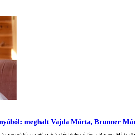
ányából: meghalt Vajda Márta, Brunner Má
 A szomorú hír a szintén színészként dolgozó lánya, Brunner Márta közö