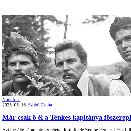
Napi friss
2025. 05. 16.
Szabó Csaba
Már csak ő él a Tenkes kapitánya főszerepl
Azt mesélte, támogató szeretettel fordult felé Zenthe Ferenc, Pécsi Il