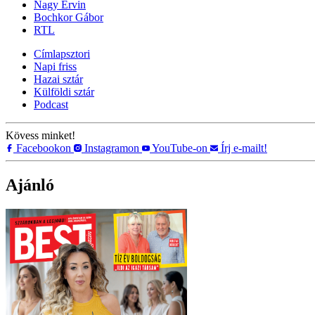
Nagy Ervin
Bochkor Gábor
RTL
Címlapsztori
Napi friss
Hazai sztár
Külföldi sztár
Podcast
Kövess minket!
Facebookon
Instagramon
YouTube-on
Írj e-mailt!
Ajánló