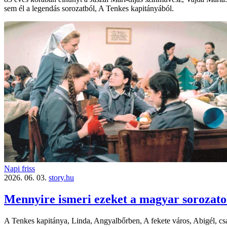
sem él a legendás sorozatból, A Tenkes kapitányából.
Napi friss
2026. 06. 03.
story.hu
Mennyire ismeri ezeket a magyar sorozato
A Tenkes kapitánya, Linda, Angyalbőrben, A fekete város, Abigél, csa