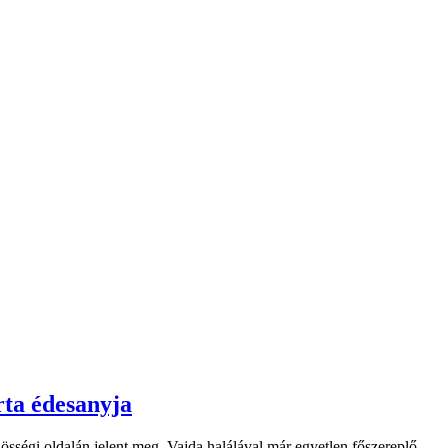
rta édesanyja
sségi oldalán jelent meg. Vajda halálával már egyetlen főszereplő