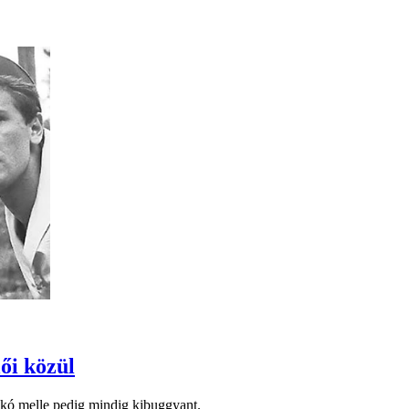
ői közül
dikó melle pedig mindig kibuggyant.