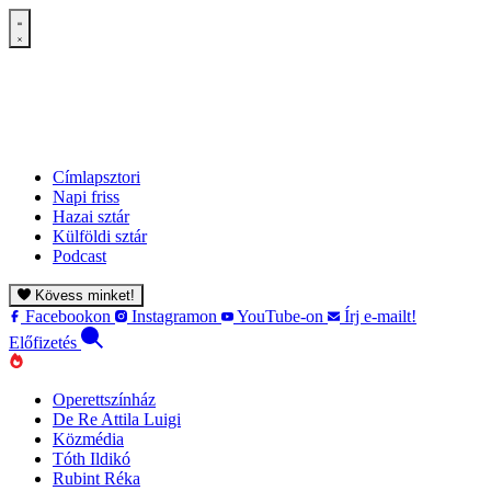
Címlapsztori
Napi friss
Hazai sztár
Külföldi sztár
Podcast
Kövess minket!
Facebookon
Instagramon
YouTube-on
Írj e-mailt!
Előfizetés
Operettszínház
De Re Attila Luigi
Közmédia
Tóth Ildikó
Rubint Réka