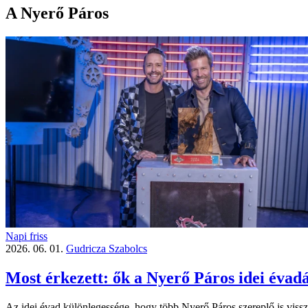
A Nyerő Páros
Napi friss
2026. 06. 01.
Gudricza Szabolcs
Most érkezett: ők a Nyerő Páros idei évadá
Az idei évad különlegessége, hogy több Nyerő Páros szereplő is visszat