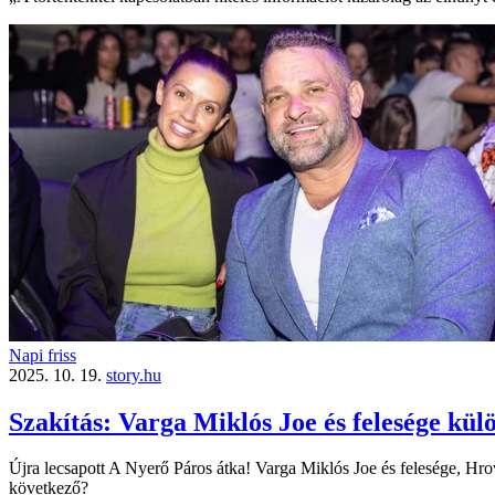
Napi friss
2025. 10. 19.
story.hu
Szakítás: Varga Miklós Joe és felesége kül
Újra lecsapott A Nyerő Páros átka! Varga Miklós Joe és felesége, Hrov
következő?