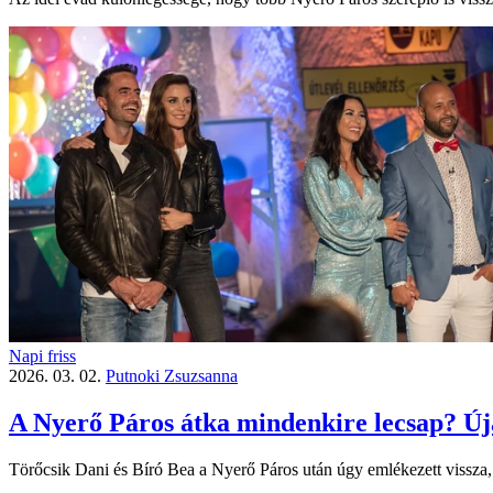
Napi friss
2026. 03. 02.
Putnoki Zsuzsanna
A Nyerő Páros átka mindenkire lecsap? Úja
Törőcsik Dani és Bíró Bea a Nyerő Páros után úgy emlékezett vissza, 