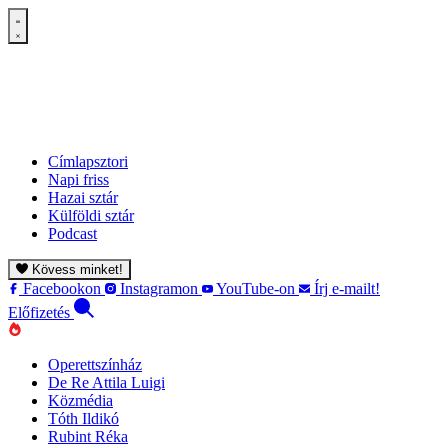
Címlapsztori
Napi friss
Hazai sztár
Külföldi sztár
Podcast
Kövess minket!
Facebookon
Instagramon
YouTube-on
Írj e-mailt!
Előfizetés
Operettszínház
De Re Attila Luigi
Közmédia
Tóth Ildikó
Rubint Réka