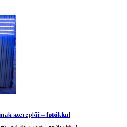
nak szereplői – fotókkal
ér a realitybe, ám ezúttal már új párjukkal.