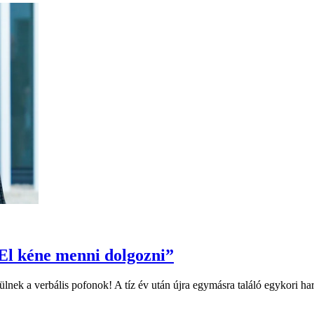
El kéne menni dolgozni”
lnek a verbális pofonok! A tíz év után újra egymásra találó egykori ha