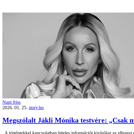
Napi friss
2026. 01. 25.
story.hu
Megszólalt Jákli Mónika testvére: „Csak mi
„A történtekkel kapcsolatban hiteles információt kizárólag az elhunyt 