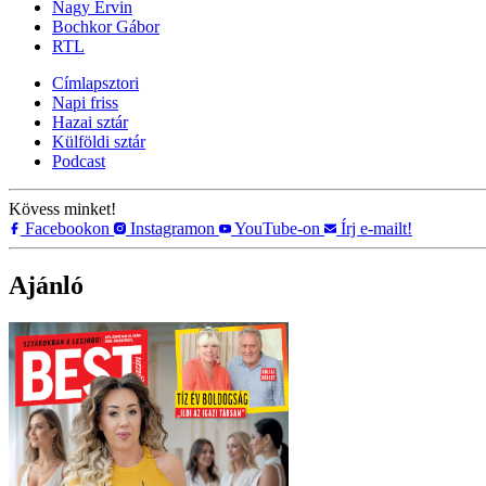
Nagy Ervin
Bochkor Gábor
RTL
Címlapsztori
Napi friss
Hazai sztár
Külföldi sztár
Podcast
Kövess minket!
Facebookon
Instagramon
YouTube-on
Írj e-mailt!
Ajánló