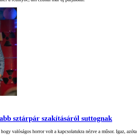
bb sztárpár szakításáról suttognak
hogy valóságos horror volt a kapcsolatukra nézve a műsor. Igaz, azóta 