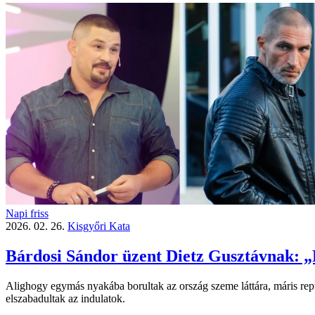
Napi friss
2026. 02. 26.
Kisgyőri Kata
Bárdosi Sándor üzent Dietz Gusztávnak: „
Alighogy egymás nyakába borultak az ország szeme láttára, máris repü
elszabadultak az indulatok.