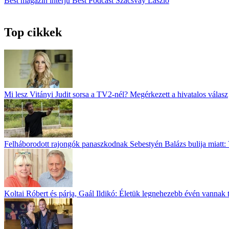
Best magazin
interjú
Best Podcast
Szacsvay László
Top cikkek
Mi lesz Vitányi Judit sorsa a TV2-nél? Megérkezett a hivatalos válasz
Felháborodott rajongók panaszkodnak Sebestyén Balázs bulija miatt: 
Koltai Róbert és párja, Gaál Ildikó: Életük legnehezebb évén vannak 