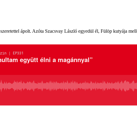
ó szeretettel ápolt. Azóta Szacsvay László egyedül él, Fülöp kutyája me