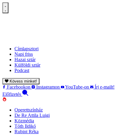
Címlapsztori
Napi friss
Hazai sztár
Külföldi sztár
Podcast
Kövess minket!
Facebookon
Instagramon
YouTube-on
Írj e-mailt!
Előfizetés
Operettszínház
De Re Attila Luigi
Közmédia
Tóth Ildikó
Rubint Réka