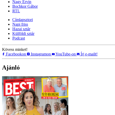
Nagy Ervin
Bochkor Gábor
RTL
Címlapsztori
Napi friss
Hazai sztár
Külföldi sztár
Podcast
Kövess minket!
Facebookon
Instagramon
YouTube-on
Írj e-mailt!
Ajánló