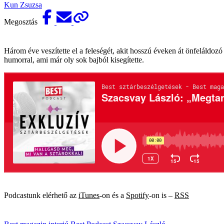
Kun Zsuzsa
Megosztás
Három éve veszítette el a feleségét, akit hosszú éveken át önfeláldoz
humorral, ami már oly sok bajból kisegítette.
Podcastunk elérhető az
iTunes
-on és a
Spotify
-on is –
RSS