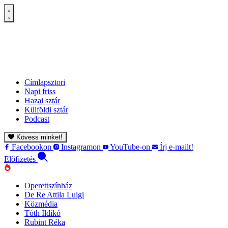
Címlapsztori
Napi friss
Hazai sztár
Külföldi sztár
Podcast
Kövess minket!
Facebookon
Instagramon
YouTube-on
Írj e-mailt!
Előfizetés
Operettszínház
De Re Attila Luigi
Közmédia
Tóth Ildikó
Rubint Réka