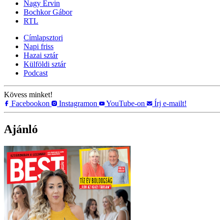
Nagy Ervin
Bochkor Gábor
RTL
Címlapsztori
Napi friss
Hazai sztár
Külföldi sztár
Podcast
Kövess minket!
Facebookon
Instagramon
YouTube-on
Írj e-mailt!
Ajánló