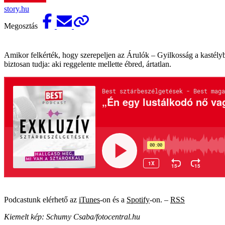
story.hu
Megosztás
Amikor felkérték, hogy szerepeljen az Árulók – Gyilkosság a kasté
biztosan tudja: aki reggelente mellette ébred, ártatlan.
Podcastunk elérhető az
iTunes
-on és a
Spotify
-on. –
RSS
Kiemelt kép: Schumy Csaba/fotocentral.hu