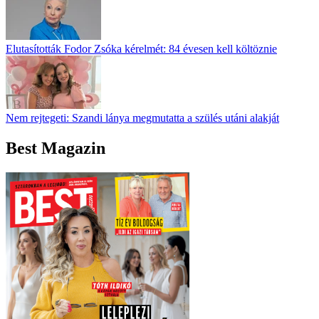
Elutasították Fodor Zsóka kérelmét: 84 évesen kell költöznie
Nem rejtegeti: Szandi lánya megmutatta a szülés utáni alakját
Best Magazin