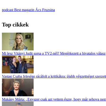
podcast
Best magazin
Ács Fruzsina
Top cikkek
Mi lesz Vitányi Judit sorsa a TV2-nél? Megérkezett a hivatalos válasz
Vastag Csaba felesége rácáfolt a kritikákra: újabb végzettséget szerz
Makány Márta: „Egyszer csak azt vettem észre, hogy már sehova ne