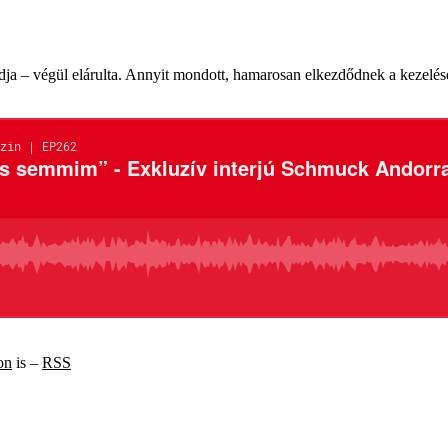
tudja – végül elárulta. Annyit mondott, hamarosan elkezdődnek a kezelé
on
is –
RSS