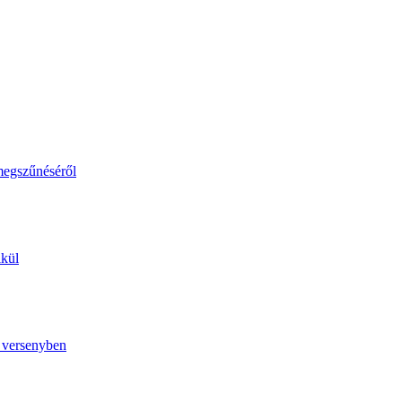
megszűnéséről
lkül
ó versenyben