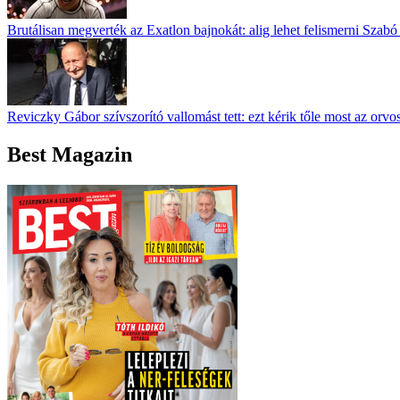
Brutálisan megverték az Exatlon bajnokát: alig lehet felismerni Szabó
Reviczky Gábor szívszorító vallomást tett: ezt kérik tőle most az orvo
Best Magazin