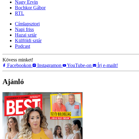
Nagy Ervin
Bochkor Gábor
RTL
Címlapsztori
Napi friss
Hazai sztár
Külföldi sztár
Podcast
Kövess minket!
Facebookon
Instagramon
YouTube-on
Írj e-mailt!
Ajánló