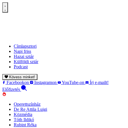
Címlapsztori
Napi friss
Hazai sztár
Külföldi sztár
Podcast
Kövess minket!
Facebookon
Instagramon
YouTube-on
Írj e-mailt!
Előfizetés
Operettszínház
De Re Attila Luigi
Közmédia
Tóth Ildikó
Rubint Réka