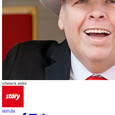
schmuck andor
story.hu