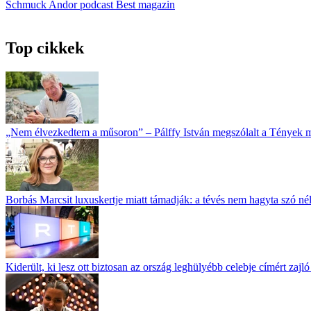
Schmuck Andor
podcast
Best magazin
Top cikkek
„Nem élvezkedtem a műsoron” – Pálffy István megszólalt a Tények 
Borbás Marcsit luxuskertje miatt támadják: a tévés nem hagyta szó né
Kiderült, ki lesz ott biztosan az ország leghülyébb celebje címért zajl