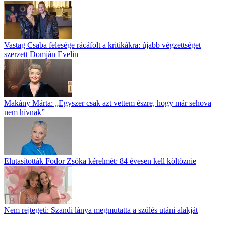
Vastag Csaba felesége rácáfolt a kritikákra: újabb végzettséget
szerzett Domján Evelin
Makány Márta: „Egyszer csak azt vettem észre, hogy már sehova
nem hívnak”
Elutasították Fodor Zsóka kérelmét: 84 évesen kell költöznie
Nem rejtegeti: Szandi lánya megmutatta a szülés utáni alakját