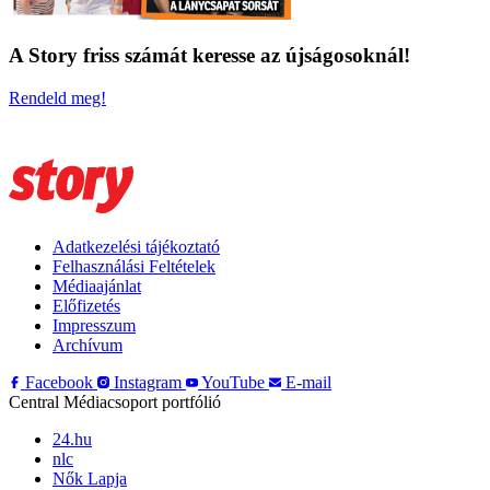
A Story friss számát keresse az újságosoknál!
Rendeld meg!
Adatkezelési tájékoztató
Felhasználási Feltételek
Médiaajánlat
Előfizetés
Impresszum
Archívum
Facebook
Instagram
YouTube
E-mail
Central Médiacsoport portfólió
24.hu
nlc
Nők Lapja