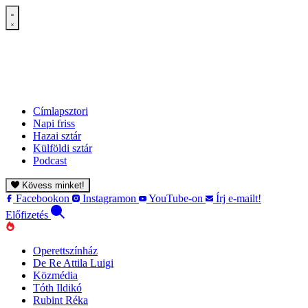
Címlapsztori
Napi friss
Hazai sztár
Külföldi sztár
Podcast
Kövess minket!
Facebookon
Instagramon
YouTube-on
Írj e-mailt!
Előfizetés
Operettszínház
De Re Attila Luigi
Közmédia
Tóth Ildikó
Rubint Réka