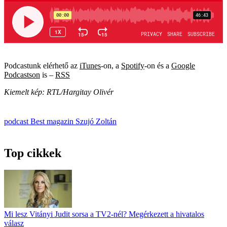
Podcastunk elérhető az
iTunes
-on, a
Spotify
-on és a
Google
Podcastson
is –
RSS
Kiemelt kép: RTL/Hargitay Olivér
podcast
Best magazin
Szujó Zoltán
Top cikkek
Mi lesz Vitányi Judit sorsa a TV2-nél? Megérkezett a hivatalos
válasz