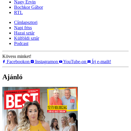
Nagy Ervin
Bochkor Gábor
RTL
Címlapsztori
Napi friss
Hazai sztár
Külföldi sztár
Podcast
Kövess minket!
Facebookon
Instagramon
YouTube-on
Írj e-mailt!
Ajánló