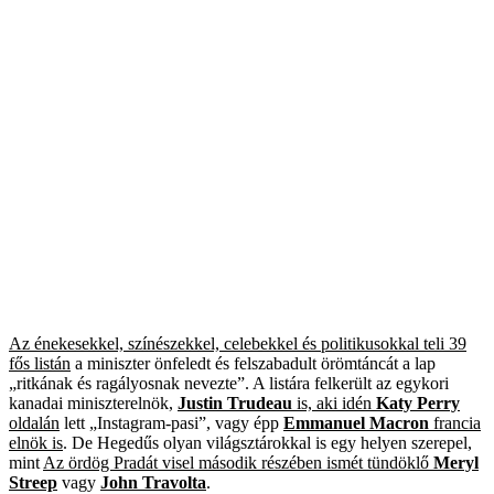
Az énekesekkel, színészekkel, celebekkel és politikusokkal teli 39
fős listán
a miniszter önfeledt és felszabadult örömtáncát a lap
„ritkának és ragályosnak nevezte”. A listára felkerült az egykori
kanadai miniszterelnök,
Justin Trudeau
is, aki idén
Katy Perry
oldalán
lett „Instagram-pasi”, vagy épp
Emmanuel Macron
francia
elnök is
. De Hegedűs olyan világsztárokkal is egy helyen szerepel,
mint
Az ördög Pradát visel második részében ismét tündöklő
Meryl
Streep
vagy
John Travolta
.