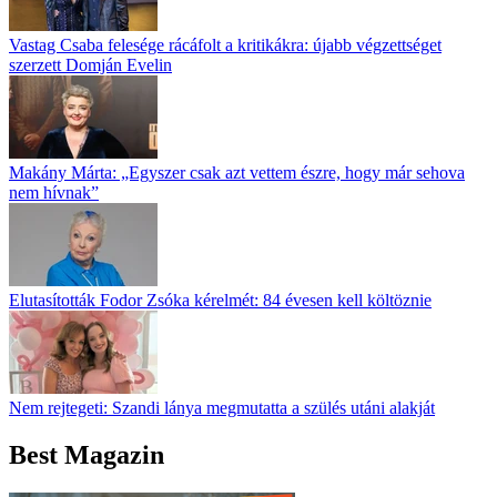
Vastag Csaba felesége rácáfolt a kritikákra: újabb végzettséget
szerzett Domján Evelin
Makány Márta: „Egyszer csak azt vettem észre, hogy már sehova
nem hívnak”
Elutasították Fodor Zsóka kérelmét: 84 évesen kell költöznie
Nem rejtegeti: Szandi lánya megmutatta a szülés utáni alakját
Best Magazin