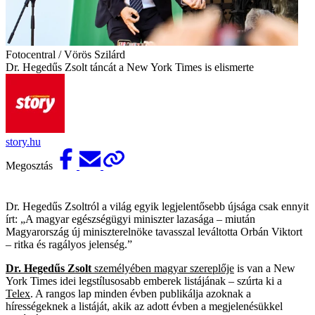
Fotocentral / Vörös Szilárd
Dr. Hegedűs Zsolt táncát a New York Times is elismerte
story.hu
Megosztás
Dr. Hegedűs Zsoltról a világ egyik legjelentősebb újsága csak ennyit
írt: „A magyar egészségügyi miniszter lazasága – miután
Magyarország új miniszterelnöke tavasszal leváltotta Orbán Viktort
– ritka és ragályos jelenség.”
Dr. Hegedűs Zsolt
személyében magyar szereplője
is van a New
York Times idei legstílusosabb emberek listájának – szúrta ki a
Telex
. A rangos lap minden évben publikálja azoknak a
hírességeknek a listáját, akik az adott évben a megjelenésükkel