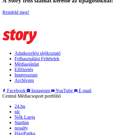
A Story friss számát keresse az újságosoknál!
Rendeld meg!
Adatkezelési tájékoztató
Felhasználási Feltételek
Médiaajánlat
Előfizetés
Impresszum
Archívum
Facebook
Instagram
YouTube
E-mail
Central Médiacsoport portfólió
24.hu
nlc
Nők Lapja
Startlap
nosalty
HáziPatika