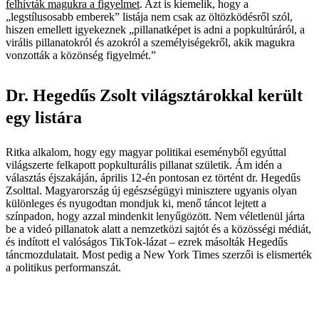
felhívták magukra a figyelmet
. Azt is kiemelik, hogy a
„legstílusosabb emberek” listája nem csak az öltözködésről szól,
hiszen emellett igyekeznek „pillanatképet is adni a popkultúráról, a
virális pillanatokról és azokról a személyiségekről, akik magukra
vonzották a közönség figyelmét.”
Dr. Hegedűs Zsolt világsztárokkal került
egy listára
Ritka alkalom, hogy egy magyar politikai eseményből egyúttal
világszerte felkapott popkulturális pillanat születik. Ám idén a
választás éjszakáján, április 12-én pontosan ez történt dr. Hegedűs
Zsolttal. Magyarország új egészségügyi minisztere ugyanis olyan
különleges és nyugodtan mondjuk ki, menő táncot lejtett a
színpadon, hogy azzal mindenkit lenyűgözött. Nem véletlenül járta
be a videó pillanatok alatt a nemzetközi sajtót és a közösségi médiát,
és indított el valóságos TikTok-lázat – ezrek másolták Hegedűs
táncmozdulatait. Most pedig a New York Times szerzői is elismerték
a politikus performanszát.