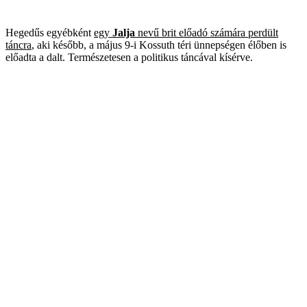
Hegedűs egyébként
egy
Jalja
nevű brit előadó számára perdült
táncra
, aki később, a május 9-i Kossuth téri ünnepségen élőben is
előadta a dalt. Természetesen a politikus táncával kísérve.