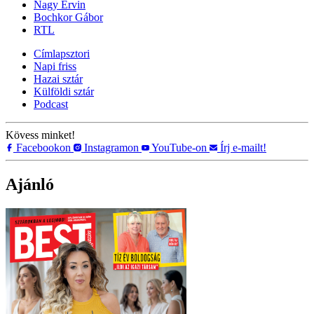
Nagy Ervin
Bochkor Gábor
RTL
Címlapsztori
Napi friss
Hazai sztár
Külföldi sztár
Podcast
Kövess minket!
Facebookon
Instagramon
YouTube-on
Írj e-mailt!
Ajánló