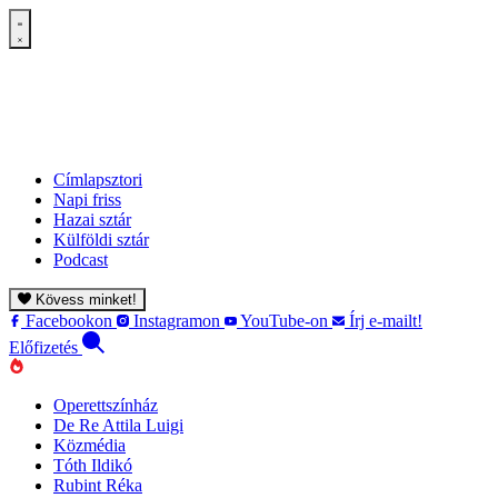
Címlapsztori
Napi friss
Hazai sztár
Külföldi sztár
Podcast
Kövess minket!
Facebookon
Instagramon
YouTube-on
Írj e-mailt!
Előfizetés
Operettszínház
De Re Attila Luigi
Közmédia
Tóth Ildikó
Rubint Réka