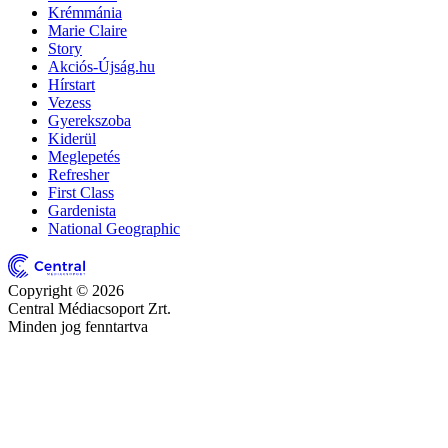
Krémmánia
Marie Claire
Story
Akciós-Újság.hu
Hírstart
Vezess
Gyerekszoba
Kiderül
Meglepetés
Refresher
First Class
Gardenista
National Geographic
Copyright © 2026
Central Médiacsoport Zrt.
Minden jog fenntartva