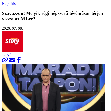
Napi friss
Szavazzon! Melyik régi népszerű tévéműsor térjen
vissza az M1-re?
2026. 07. 08.
story.hu