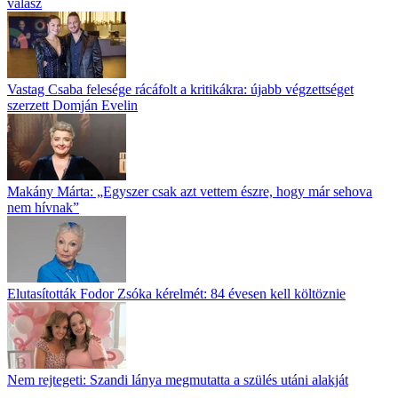
válasz
Vastag Csaba felesége rácáfolt a kritikákra: újabb végzettséget
szerzett Domján Evelin
Makány Márta: „Egyszer csak azt vettem észre, hogy már sehova
nem hívnak”
Elutasították Fodor Zsóka kérelmét: 84 évesen kell költöznie
Nem rejtegeti: Szandi lánya megmutatta a szülés utáni alakját