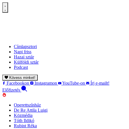
Címlapsztori
Napi friss
Hazai sztár
Külföldi sztár
Podcast
Kövess minket!
Facebookon
Instagramon
YouTube-on
Írj e-mailt!
Előfizetés
Operettszínház
De Re Attila Luigi
Közmédia
Tóth Ildikó
Rubint Réka