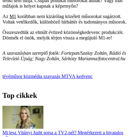
senki sem tudja. Csupán politikai műsorokat adnak? Vagy más
műfajok is helyet kapnak a képernyőn?
Az
M1
korábban nem kizárólag közéleti műsorokat sugárzott.
Voltak vetélkedők, különböző hírháttér és tudományos műsorok.
Összeszedtük az elmúlt évtized közönségkedevenc produkciót.
Döntsék el önök, melyik térjen vissza a megújuló M1-re!
A szavazásban szereplő fotók: Fortepan/Szalay Zoltán, Rádió és
Televízió Újság; Nagy Zoltán, Sárközy Marianna/fotocentral.hu
tévéműsor
közmédia
szavazás
MTVA
kedvenc
Top cikkek
Mi lesz Vitányi Judit sorsa a TV2-nél? Megérkezett a hivatalos