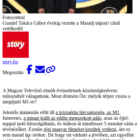
Fotocentral
Gundel Takács Gábor évekig vezette a Maradj talpon! című
vetélkedőt
story.hu
Megosztás
A Magyar Televízió elmúlt évtizedeinek közönségkedvenc
műsoraiból válogattunk. Most döntsön Ön: melyik térjen vissza a
megújuló M1-re?
Jelentős átalakulás előtt áll
a közmédia hírcsatornája, az M1
.
Ismeretes,
a minap leállt az eddig megszokott adás
, azaz az éjjel-
nappal tartó hírszolgáltatás, és órákon át mindössze 5 mondat várta a
tévénézőket. Ezután
régi magyar filmeket kezdtek vetíteni
, ám ez
sem marad így örökre. De hogy mi várható a jövőben, azt egyelőre