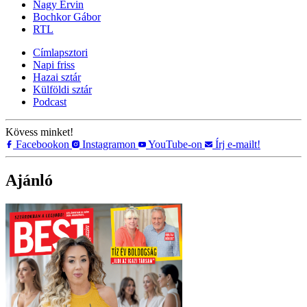
Nagy Ervin
Bochkor Gábor
RTL
Címlapsztori
Napi friss
Hazai sztár
Külföldi sztár
Podcast
Kövess minket!
Facebookon
Instagramon
YouTube-on
Írj e-mailt!
Ajánló