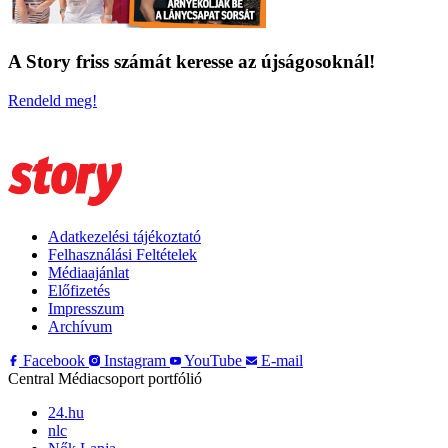
A Story friss számát keresse az újságosoknál!
Rendeld meg!
Adatkezelési tájékoztató
Felhasználási Feltételek
Médiaajánlat
Előfizetés
Impresszum
Archívum
Facebook
Instagram
YouTube
E-mail
Central Médiacsoport portfólió
24.hu
nlc