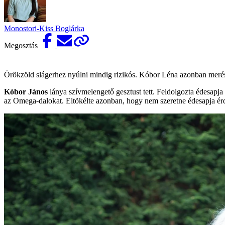
Monostori-Kiss Boglárka
Megosztás
Örökzöld slágerhez nyúlni mindig rizikós. Kóbor Léna azonban merész
Kóbor János
lánya szívmelengető gesztust tett. Feldolgozta édesapja
az Omega-dalokat. Eltökélte azonban, hogy nem szeretne édesapja érde