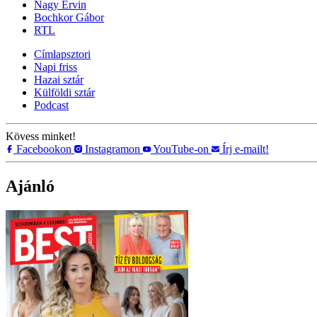
Nagy Ervin
Bochkor Gábor
RTL
Címlapsztori
Napi friss
Hazai sztár
Külföldi sztár
Podcast
Kövess minket!
Facebookon
Instagramon
YouTube-on
Írj e-mailt!
Ajánló