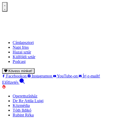
Címlapsztori
Napi friss
Hazai sztár
Külföldi sztár
Podcast
Kövess minket!
Facebookon
Instagramon
YouTube-on
Írj e-mailt!
Előfizetés
Operettszínház
De Re Attila Luigi
Közmédia
Tóth Ildikó
Rubint Réka