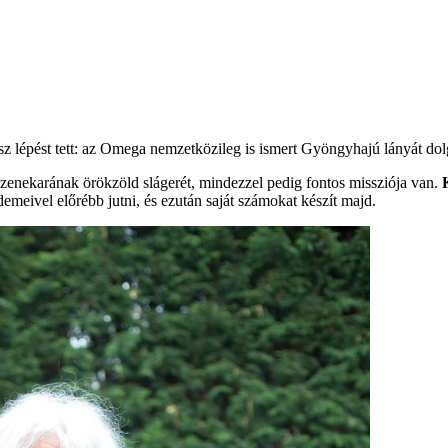
 lépést tett: az Omega nemzetközileg is ismert Gyöngyhajú lányát dolg
 zenekarának örökzöld slágerét, mindezzel pedig fontos missziója van.
meivel előrébb jutni, és ezután saját számokat készít majd.