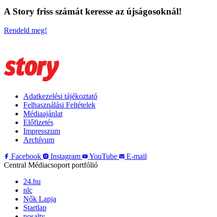
A Story friss számát keresse az újságosoknál!
Rendeld meg!
Adatkezelési tájékoztató
Felhasználási Feltételek
Médiaajánlat
Előfizetés
Impresszum
Archívum
Facebook
Instagram
YouTube
E-mail
Central Médiacsoport portfólió
24.hu
nlc
Nők Lapja
Startlap
nosalty