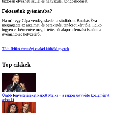
biztosan élvezheti szülei és nagyszülei gondoskodását.
Fektessünk gyémántba?
Ha már egy Cápa vendégeskedett a stúdióban, Barabás Éva
megragadta az alkalmat, és befektetési tanácsot kért tőle. Ildikó
ingyen és bérmentve meg is tette, sőt alapos elemzést is adott a
gyémántpiac helyzetéről.
Tóth Ildikó
érettségi
család
külföld
gyerek
Top cikkek
Újabb fenyegetéseket kapott Majka – a rapper ügyvéde közleményt
adott ki