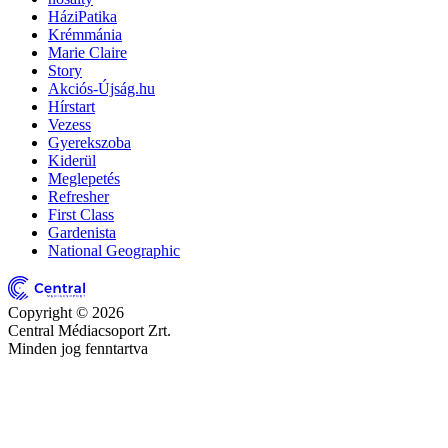
HáziPatika
Krémmánia
Marie Claire
Story
Akciós-Újság.hu
Hírstart
Vezess
Gyerekszoba
Kiderül
Meglepetés
Refresher
First Class
Gardenista
National Geographic
Copyright © 2026
Central Médiacsoport Zrt.
Minden jog fenntartva