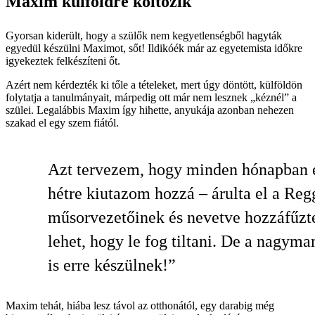
Maxim külföldre költözik
Gyorsan kiderült, hogy a szülők nem kegyetlenségből hagyták
egyedül készülni Maximot, sőt! Ildikóék már az egyetemista időkre
igyekeztek felkészíteni őt.
Azért nem kérdezték ki tőle a tételeket, mert úgy döntött, külföldön
folytatja a tanulmányait, márpedig ott már nem lesznek „kéznél” a
szülei. Legalábbis Maxim így hihette, anyukája azonban nehezen
szakad el egy szem fiától.
Azt tervezem, hogy minden hónapban 
hétre kiutazom hozzá – árulta el a Reg
műsorvezetőinek és nevetve hozzáfűzte
lehet, hogy le fog tiltani. De a nagym
is erre készülnek!”
Maxim tehát, hiába lesz távol az otthonától, egy darabig még