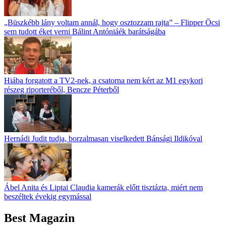
„Büszkébb lány voltam annál, hogy osztozzam rajta” – Flipper Öcsi
sem tudott éket verni Bálint Antóniáék barátságába
Hiába forgatott a TV2-nek, a csatorna nem kért az M1 egykori
részeg riporteréből, Bencze Péterből
Hernádi Judit tudja, borzalmasan viselkedett Bánsági Ildikóval
Ábel Anita és Liptai Claudia kamerák előtt tisztázta, miért nem
beszéltek évekig egymással
Best Magazin