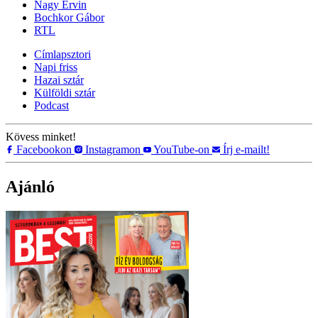
Nagy Ervin
Bochkor Gábor
RTL
Címlapsztori
Napi friss
Hazai sztár
Külföldi sztár
Podcast
Kövess minket!
Facebookon
Instagramon
YouTube-on
Írj e-mailt!
Ajánló