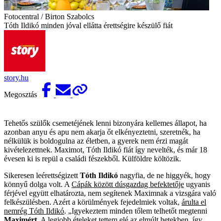
Fotocentral / Birton Szabolcs
Tóth Ildikó minden jóval ellátta érettségire készülő fiát
story.hu
Megosztás
Tehetős szülők csemetéjének lenni bizonyára kellemes állapot, ha
azonban anyu és apu nem akarja őt elkényeztetni, szeretnék, ha
nélkülük is boldogulna az életben, a gyerek nem érzi magát
kivételezettnek. Maximot, Tóth Ildikó fiát így nevelték, és már 18
évesen ki is repül a családi fészekből. Külföldre költözik.
Sikeresen leérettségizett
Tóth Ildikó
nagyfia, de ne higgyék, hogy
könnyű dolga volt. A
Cápák között dúsgazdag befektetője
ugyanis
férjével együtt elhatározta, nem segítenek Maximnak a vizsgára való
felkészülésben. Azért a körülmények fejedelmiek voltak,
árulta el
nemrég Tóth Ildikó
. „Igyekeztem minden tőlem telhetőt megtenni
Maximért
. A legjobb ételeket tettem elé az elmúlt hetekben, így