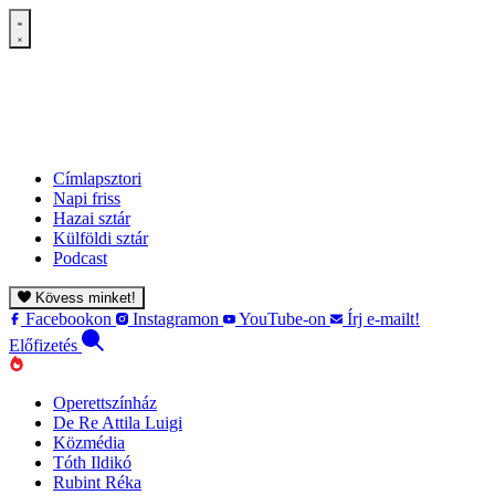
Címlapsztori
Napi friss
Hazai sztár
Külföldi sztár
Podcast
Kövess minket!
Facebookon
Instagramon
YouTube-on
Írj e-mailt!
Előfizetés
Operettszínház
De Re Attila Luigi
Közmédia
Tóth Ildikó
Rubint Réka