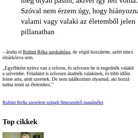
még olyan pasim, akivel így lett volna.
Szóval nem érzem úgy, hogy hiányozn
valami vagy valaki az életemből jelen
pillanatban
– árulta el
Rubint Réka unokahúga
, de végül hozzátette, azért nincs
elzárkózva sem.
„Egyébként nyitva van a szívem, és szívesen be is engednék valakit
a szívembe. Feladatot is szívesen átadnék valakinek, és több időm
lenne arra, amit szeretek. De nem találkoztam olyannal, aki hozzá
tudna tenni az életemhez.”
Rubint Rella
szerelem
szingli
fitneszedző
magánélet
Top cikkek