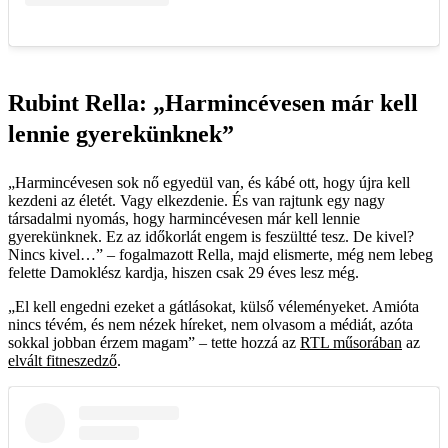
Rubint Rella: „Harmincévesen már kell
lennie gyerekünknek”
„Harmincévesen sok nő egyedül van, és kábé ott, hogy újra kell
kezdeni az életét. Vagy elkezdenie. És van rajtunk egy nagy
társadalmi nyomás, hogy harmincévesen már kell lennie
gyerekünknek. Ez az időkorlát engem is feszültté tesz. De kivel?
Nincs kivel…” – fogalmazott Rella, majd elismerte, még nem lebeg
felette Damoklész kardja, hiszen csak 29 éves lesz még.
„El kell engedni ezeket a gátlásokat, külső véleményeket. Amióta
nincs tévém, és nem nézek híreket, nem olvasom a médiát, azóta
sokkal jobban érzem magam” – tette hozzá az
RTL műsorában
az
elvált fitneszedző
.