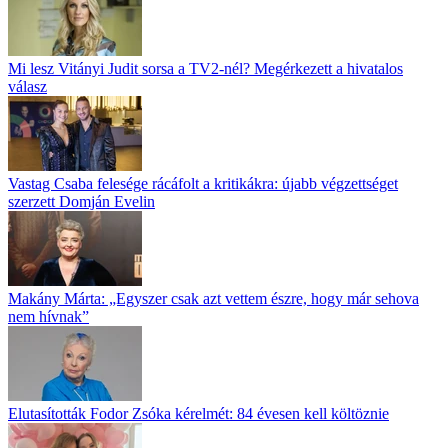
Mi lesz Vitányi Judit sorsa a TV2-nél? Megérkezett a hivatalos
válasz
Vastag Csaba felesége rácáfolt a kritikákra: újabb végzettséget
szerzett Domján Evelin
Makány Márta: „Egyszer csak azt vettem észre, hogy már sehova
nem hívnak”
Elutasították Fodor Zsóka kérelmét: 84 évesen kell költöznie