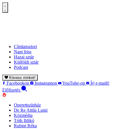
Címlapsztori
Napi friss
Hazai sztár
Külföldi sztár
Podcast
Kövess minket!
Facebookon
Instagramon
YouTube-on
Írj e-mailt!
Előfizetés
Operettszínház
De Re Attila Luigi
Közmédia
Tóth Ildikó
Rubint Réka