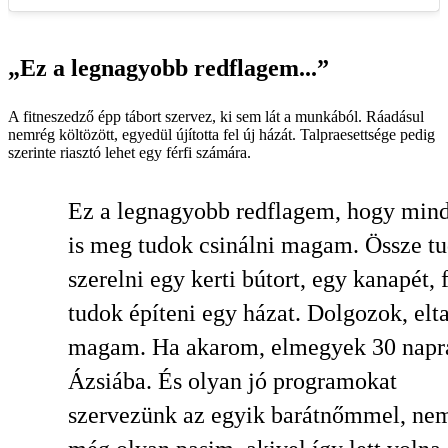
„Ez a legnagyobb redflagem...”
A fitneszedző épp tábort szervez, ki sem lát a munkából. Ráadásul
nemrég költözött, egyedül újította fel új házát. Talpraesettsége pedig
szerinte riasztó lehet egy férfi számára.
Ez a legnagyobb redflagem, hogy min
is meg tudok csinálni magam. Össze t
szerelni egy kerti bútort, egy kanapét, 
tudok építeni egy házat. Dolgozok, elt
magam. Ha akarom, elmegyek 30 napr
Ázsiába. És olyan jó programokat
szervezünk az egyik barátnőmmel, nem