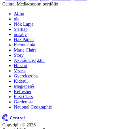
Central Médiacsoport portfólió
24.hu
nlc
Nők Lapja
Startlap
nosalty
HáziPatika
Krémmánia
Marie Claire
Story
Akciós-Újság.hu
Hírstart
Vezess
Gyerekszoba
Kiderül
Meglepetés
Refresher
First Class
Gardenista
National Geographic
Copyright © 2026