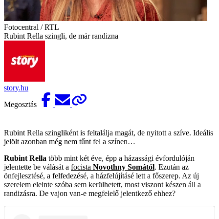
Fotocentral / RTL
Rubint Rella szingli, de már randizna
story.hu
Megosztás
Rubint Rella szingliként is feltalálja magát, de nyitott a szíve. Ideális
jelölt azonban még nem tűnt fel a színen…
Rubint Rella
több mint két éve, épp a házassági évfordulóján
jelentette be válását a
focista
Novothny Somától
. Ezután az
önfejlesztésé, a felfedezésé, a házfelújításé lett a főszerep. Az új
szerelem eleinte szóba sem kerülhetett, most viszont készen áll a
randizásra. De vajon van-e megfelelő jelentkező ehhez?