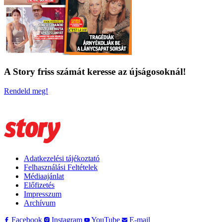
A Story friss számát keresse az újságosoknál!
Rendeld meg!
Adatkezelési tájékoztató
Felhasználási Feltételek
Médiaajánlat
Előfizetés
Impresszum
Archívum
Facebook
Instagram
YouTube
E-mail