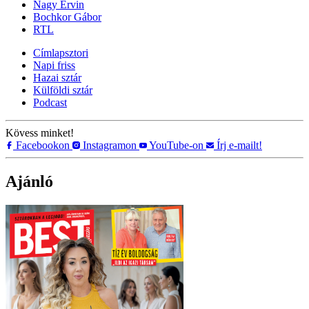
Nagy Ervin
Bochkor Gábor
RTL
Címlapsztori
Napi friss
Hazai sztár
Külföldi sztár
Podcast
Kövess minket!
Facebookon
Instagramon
YouTube-on
Írj e-mailt!
Ajánló