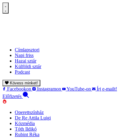
Címlapsztori
Napi friss
Hazai sztár
Külföldi sztár
Podcast
Kövess minket!
Facebookon
Instagramon
YouTube-on
Írj e-mailt!
Előfizetés
Operettszínház
De Re Attila Luigi
Közmédia
Tóth Ildikó
Rubint Réka