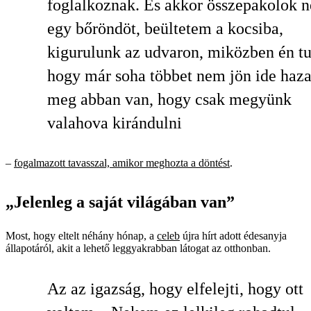
foglalkoznak. És akkor összepakolok n
egy bőröndöt, beültetem a kocsiba,
kigurulunk az udvaron, miközben én t
hogy már soha többet nem jön ide haza
meg abban van, hogy csak megyünk
valahova kirándulni
–
fogalmazott tavasszal, amikor meghozta a döntést
.
„Jelenleg a saját világában van”
Most, hogy eltelt néhány hónap, a
celeb
újra hírt adott édesanyja
állapotáról, akit a lehető leggyakrabban látogat az otthonban.
Az az igazság, hogy elfelejti, hogy ott