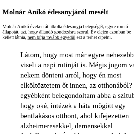
Molnár Anikó édesanyjáról mesélt
Molnár Anikó éveken át titkolta édesanyja betegségét, egyre romló
állapotát, azt, hogy állandó gondozásra szorul. Év elején azonban be
kellett látnia,
nem bírja tovább egyedül
ezt a terhet cipelni.
Látom, hogy most már egyre nehezeb
viseli a napi rutinját is. Mégis jogom v
nekem dönteni arról, hogy én most
elköltöztetem őt innen, az otthonából
egyébként belegondoltam abba a szitu
hogy oké, intézek a háta mögött egy
bentlakásos otthont, ahol kifejezetten
alzheimeresekkel, demensekkel