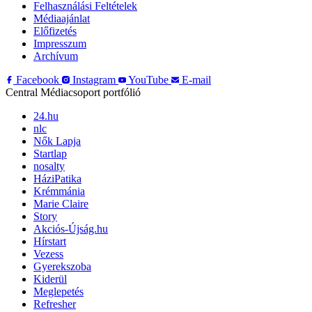
Felhasználási Feltételek
Médiaajánlat
Előfizetés
Impresszum
Archívum
Facebook
Instagram
YouTube
E-mail
Central Médiacsoport portfólió
24.hu
nlc
Nők Lapja
Startlap
nosalty
HáziPatika
Krémmánia
Marie Claire
Story
Akciós-Újság.hu
Hírstart
Vezess
Gyerekszoba
Kiderül
Meglepetés
Refresher