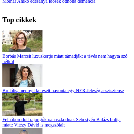
Molnár Anikó
édesanya
idősek otthona
demencia
Top cikkek
Borbás Marcsit luxuskertje miatt támadják: a tévés nem hagyta szó
nélkül
Brutális, mennyit keresett havonta egy NER-feleség asszisztense
Felháborodott rajongók panaszkodnak Sebestyén Balázs bulija
miatt: Vitézy Dávid is megszólalt