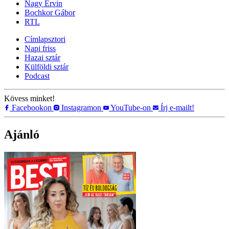
Nagy Ervin
Bochkor Gábor
RTL
Címlapsztori
Napi friss
Hazai sztár
Külföldi sztár
Podcast
Kövess minket!
Facebookon
Instagramon
YouTube-on
Írj e-mailt!
Ajánló