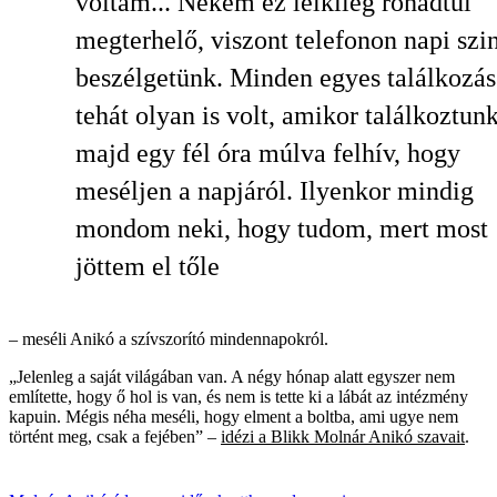
voltam... Nekem ez lelkileg rohadtul
megterhelő, viszont telefonon napi szi
beszélgetünk. Minden egyes találkozás
tehát olyan is volt, amikor találkoztunk
majd egy fél óra múlva felhív, hogy
meséljen a napjáról. Ilyenkor mindig
mondom neki, hogy tudom, mert most
jöttem el tőle
– meséli Anikó a szívszorító mindennapokról.
„Jelenleg a saját világában van. A négy hónap alatt egyszer nem
említette, hogy ő hol is van, és nem is tette ki a lábát az intézmény
kapuin. Mégis néha meséli, hogy elment a boltba, ami ugye nem
történt meg, csak a fejében” –
idézi a Blikk Molnár Anikó szavait
.