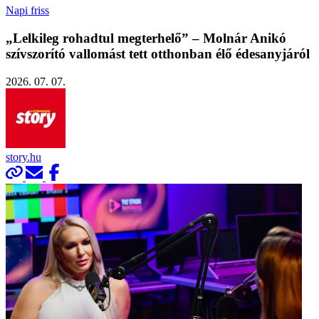
Napi friss
„Lelkileg rohadtul megterhelő” – Molnár Anikó
szívszorító vallomást tett otthonban élő édesanyjáról
2026. 07. 07.
story.hu