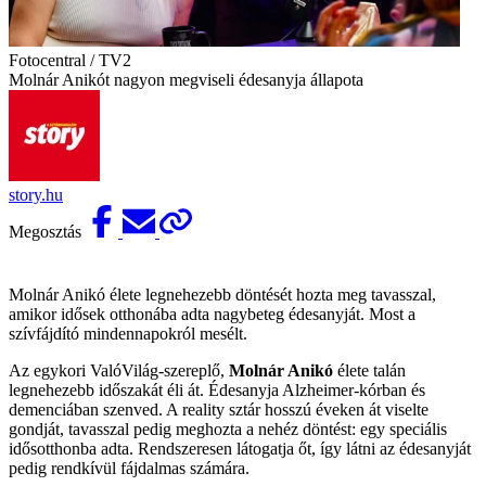
Fotocentral / TV2
Molnár Anikót nagyon megviseli édesanyja állapota
story.hu
Megosztás
Molnár Anikó élete legnehezebb döntését hozta meg tavasszal,
amikor idősek otthonába adta nagybeteg édesanyját. Most a
szívfájdító mindennapokról mesélt.
Az egykori ValóVilág-szereplő,
Molnár Anikó
élete talán
legnehezebb időszakát éli át. Édesanyja Alzheimer-kórban és
demenciában szenved. A reality sztár hosszú éveken át viselte
gondját, tavasszal pedig meghozta a nehéz döntést: egy speciális
idősotthonba adta. Rendszeresen látogatja őt, így látni az édesanyját
pedig rendkívül fájdalmas számára.