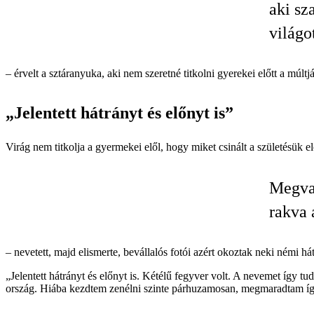
aki sz
világo
– érvelt a sztáranyuka, aki nem szeretné titkolni gyerekei előtt a múltjá
„Jelentett hátrányt és előnyt is”
Virág nem titkolja a gyermekei elől, hogy miket csinált a születésük elő
Megvan
rakva 
– nevetett, majd elismerte, bevállalós fotói azért okoztak neki némi há
„Jelentett hátrányt és előnyt is. Kétélű fegyver volt. A nevemet így t
ország. Hiába kezdtem zenélni szinte párhuzamosan, megmaradtam így