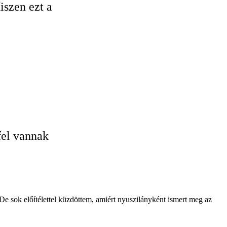
iszen ezt a
fel vannak
 De sok előítélettel küzdöttem, amiért nyuszilányként ismert meg az