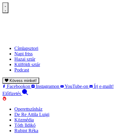
Címlapsztori
Napi friss
Hazai sztár
Külföldi sztár
Podcast
Kövess minket!
Facebookon
Instagramon
YouTube-on
Írj e-mailt!
Előfizetés
Operettszínház
De Re Attila Luigi
Közmédia
Tóth Ildikó
Rubint Réka