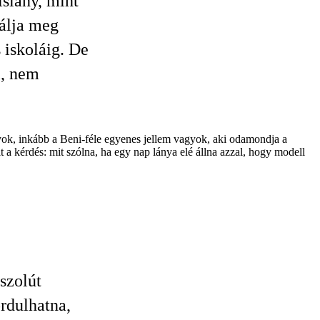
slány, mint
lálja meg
 iskoláig. De
l, nem
gyok, inkább a Beni-féle egyenes jellem vagyok, aki odamondja a
lt a kérdés: mit szólna, ha egy nap lánya elé állna azzal, hogy modell
szolút
rdulhatna,