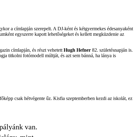
 egykor a címlapján szerepelt. A DJ-ként és kétgyermekes édesanyaként
ólumként egyszerre kapott lehetőségeket és kellett megküzdenie az
gazin címlapján, és részt vehetett
Hugh Hefner
82. születésnapján is.
gja titkolni fotómodell múltját, és azt sem bánná, ha lánya is
 főképp csak hétvégente űz. Kisfia szeptemberben kezdi az iskolát, ez
 pályánk van.