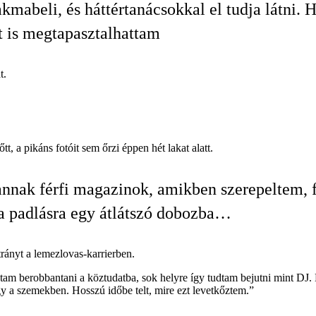
akmabeli, és háttértanácsokkal el tudja látni. H
t is megtapasztalhattam
t.
tt, a pikáns fotóit sem őrzi éppen hét lakat alatt.
nak férfi magazinok, amikben szerepeltem, 
a padlásra egy átlátszó dobozba…
trányt a lemezlovas-karrierben.
udtam berobbantani a köztudatba, sok helyre így tudtam bejutni mint DJ.
 a szemekben. Hosszú időbe telt, mire ezt levetkőztem.”