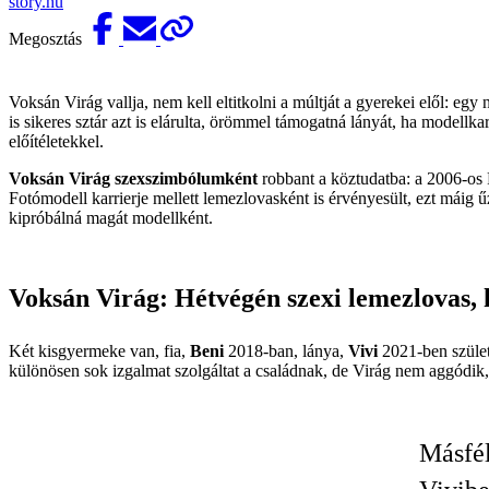
story.hu
Megosztás
Voksán Virág vallja, nem kell eltitkolni a múltját a gyerekei elől: e
is sikeres sztár azt is elárulta, örömmel támogatná lányát, ha modell
előítéletekkel.
Voksán Virág szexszimbólumként
robbant a köztudatba: a 2006-os P
Fotómodell karrierje mellett lemezlovasként is érvényesült, ezt máig ű
kipróbálná magát modellként.
Voksán Virág: Hétvégén szexi lemezlovas,
Két kisgyermeke van, fia,
Beni
2018-ban, lánya,
Vivi
2021-ben szület
különösen sok izgalmat szolgáltat a családnak, de Virág nem aggódik, ta
Másfél