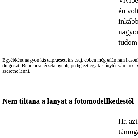
Vivibe
én vol
inkább
nagyon
tudom,
Egyébként nagyon kis talpraesett kis csaj, ebben még talán rám hason
dolgokat. Beni kicsit érzékenyebb, pedig ezt egy kislánytól várnánk.
szeretne lenni.
Nem tiltaná a lányát a fotómodellkedéstől
Ha azt
támoga