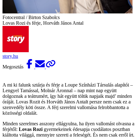
Fotocentral / Birton Szabolcs
Lovas Rozi és férje, Horváth János Antal
story.hu
Megosztás
A mi ki falunk sztárja és férje a Loupe Színházi Társulás alapítói –
Lengyel Tamással, Molnár Áronnal – nap mint nap együtt
dolgoznak a teátrumért, így hát együtt töltik napjaik majd’ minden
óráját. Lovas Rozit és Horváth János Antalt persze nem csak ez a
szenvedély köti össze. A férj szerelmi vallomása felrobbantotta a
közösségi oldalát.
Minden szerelmes asszony ellágyulna, ha ilyen vallomást olvasna a
férjétől:
Lovas Rozi
gyermekeinek édesapja csodálatos posztban
kiáltotta világgá, mennyire szereti a feleségét. És nem csak erről írt.