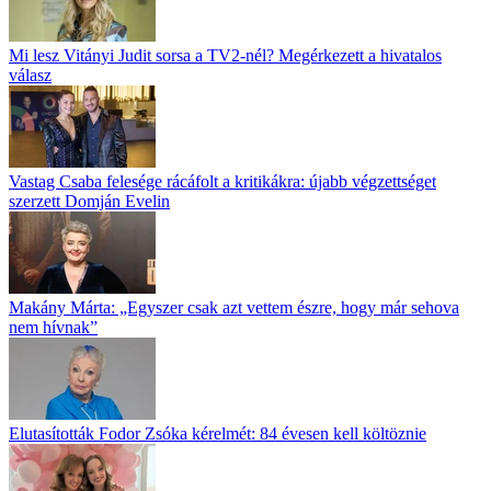
Mi lesz Vitányi Judit sorsa a TV2-nél? Megérkezett a hivatalos
válasz
Vastag Csaba felesége rácáfolt a kritikákra: újabb végzettséget
szerzett Domján Evelin
Makány Márta: „Egyszer csak azt vettem észre, hogy már sehova
nem hívnak”
Elutasították Fodor Zsóka kérelmét: 84 évesen kell költöznie