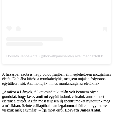
Horváth János Antal (@horvathjanosantal) által megosztott bejegyzés
A házaspár azóta is nagy boldogságban éli meglehetősen mozgalmas
életét. És hiába közös a munkahelyük, mégsem unják a folytonos
együttlétet, sőt. Azt mondják,
nincs munkaszaga az életüknek
.
„Amikor a Lányok, fiúkat csináltuk, talán volt bennem olyan
gondolat, hogy kész, amit mi együtt tudunk csinalni, annak most
elértük a tetejét. Aztán most teljesen új spektrumokat nyitottunk meg
a másikban. Szinte csillapíthatatlan izgalommal tölt el, hogy merre
visszük még egymást” – írja most erről
Horváth János Antal.