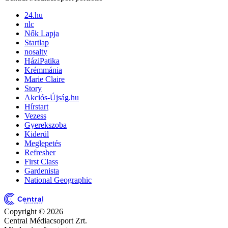
24.hu
nlc
Nők Lapja
Startlap
nosalty
HáziPatika
Krémmánia
Marie Claire
Story
Akciós-Újság.hu
Hírstart
Vezess
Gyerekszoba
Kiderül
Meglepetés
Refresher
First Class
Gardenista
National Geographic
Copyright © 2026
Central Médiacsoport Zrt.