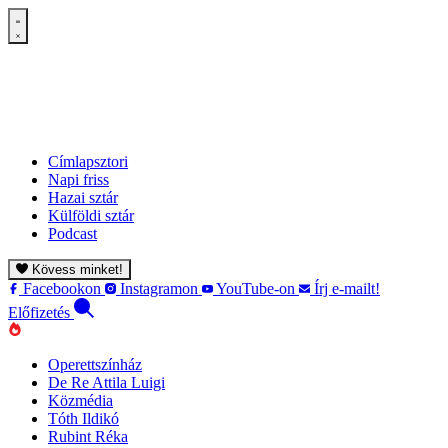
Címlapsztori
Napi friss
Hazai sztár
Külföldi sztár
Podcast
Kövess minket!
Facebookon
Instagramon
YouTube-on
Írj e-mailt!
Előfizetés
Operettszínház
De Re Attila Luigi
Közmédia
Tóth Ildikó
Rubint Réka