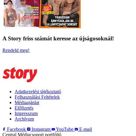
A Story friss számát keresse az újságosoknál!
Rendeld meg!
Adatkezelési tájékoztató
Felhasználási Feltételek
Médiaajánlat
Előfizetés
Impresszum
Archívum
Facebook
Instagram
YouTube
E-mail
Central Médiacsoport portfólió