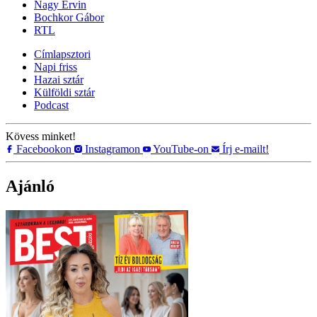
Nagy Ervin
Bochkor Gábor
RTL
Címlapsztori
Napi friss
Hazai sztár
Külföldi sztár
Podcast
Kövess minket!
Facebookon
Instagramon
YouTube-on
Írj e-mailt!
Ajánló