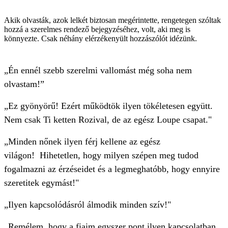
Akik olvasták, azok lelkét biztosan megérintette, rengetegen szóltak
hozzá a szerelmes rendező bejegyzéséhez, volt, aki meg is
könnyezte. Csak néhány elérzékenyült hozzászólót idézünk.
„Én ennél szebb szerelmi vallomást még soha nem
olvastam!”
„Ez gyönyörű! Ezért működtök ilyen tökéletesen együtt.
Nem csak Ti ketten Rozival, de az egész Loupe csapat."
„Minden nőnek ilyen férj kellene az egész
világon! Hihetetlen, hogy milyen szépen meg tudod
fogalmazni az érzéseidet és a legmeghatóbb, hogy ennyire
szeretitek egymást!"
„Ilyen kapcsolódásról álmodik minden szív!"
„Remélem, hogy a fiaim egyszer pont ilyen kapcsolatban