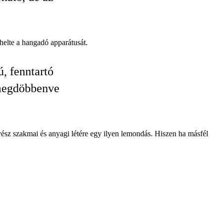
helte a hangadó apparátusát.
, fenntartó
 megdöbbenve
vész szakmai és anyagi létére egy ilyen lemondás. Hiszen ha másfél