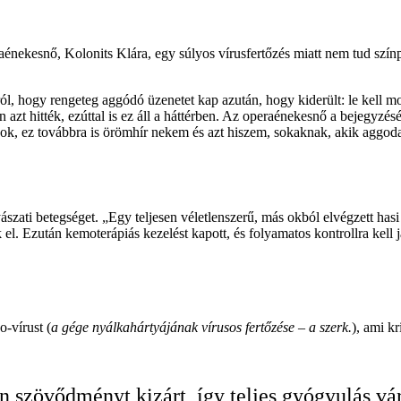
aénekesnő, Kolonits Klára, egy súlyos vírusfertőzés miatt nem tud szí
l, hogy rengeteg aggódó üzenetet kap azután, hogy kiderült: le kell 
 azt hitték, ezúttal is ez áll a háttérben. Az operaénekesnő a bejegyzé
ok, ez továbbra is örömhír nekem és azt hiszem, sokaknak, akik aggod
ati betegséget. „Egy teljesen véletlenszerű, más okból elvégzett hasi 
el. Ezután kemoterápiás kezelést kapott, és folyamatos kontrollra kell j
o-vírust (
a gége nyálkahártyájának vírusos fertőzése – a szerk.
), ami kr
 szövődményt kizárt, így teljes gyógyulás vár