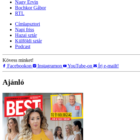
Nagy Ervin
Bochkor Gábor
RTL
Címlapsztori
Napi friss
Hazai sztár
Külföldi sztár
Podcast
Kövess minket!
Facebookon
Instagramon
YouTube-on
Írj e-mailt!
Ajánló