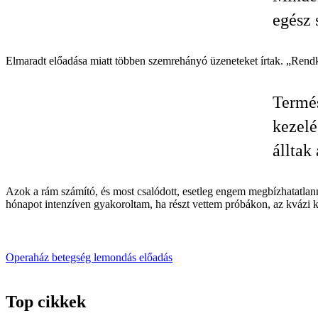
egész 
Elmaradt előadása miatt többen szemrehányó üzeneteket írtak. „Rendkí
Termés
kezelé
álltak
Azok a rám számító, és most csalódott, esetleg engem megbízhatatlann
hónapot intenzíven gyakoroltam, ha részt vettem próbákon, az kvázi ká
Operaház
betegség
lemondás
előadás
Top cikkek