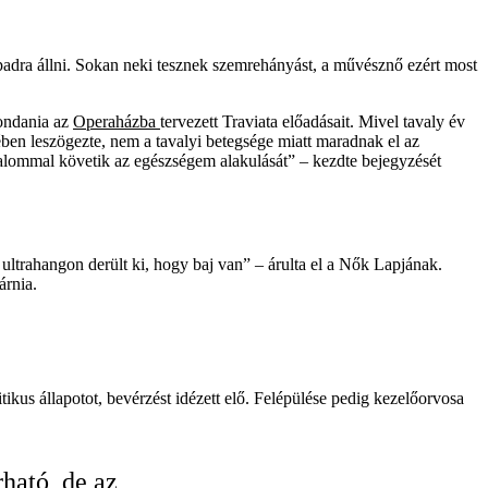
npadra állni. Sokan neki tesznek szemrehányást, a művésznő ezért most
mondania az
Operaházba
tervezett Traviata előadásait. Mivel tavaly év
sében leszögezte, nem a tavalyi betegsége miatt maradnak el az
alommal követik az egészségem alakulását” – kezdte bejegyzését
ultrahangon derült ki, hogy baj van” – árulta el a Nők Lapjának.
árnia.
itikus állapotot, bevérzést idézett elő. Felépülése pedig kezelőorvosa
ható, de az