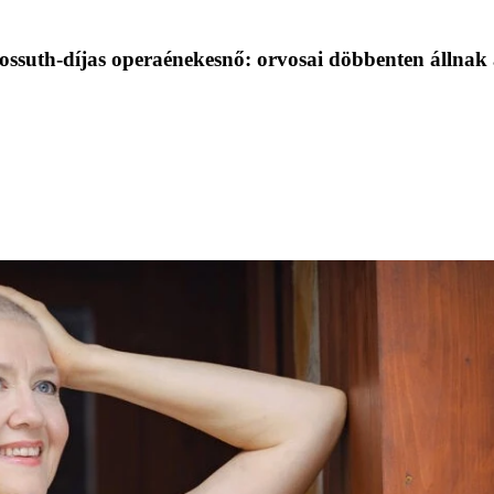
ossuth-díjas operaénekesnő: orvosai döbbenten állnak a