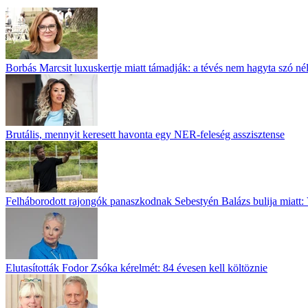
Borbás Marcsit luxuskertje miatt támadják: a tévés nem hagyta szó né
Brutális, mennyit keresett havonta egy NER-feleség asszisztense
Felháborodott rajongók panaszkodnak Sebestyén Balázs bulija miatt: 
Elutasították Fodor Zsóka kérelmét: 84 évesen kell költöznie