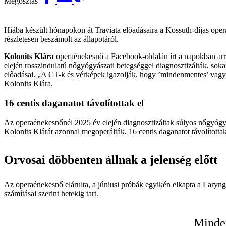
Megosztás
Hiába készült hónapokon át Traviata előadásaira a Kossuth-díjas oper
részletesen beszámolt az állapotáról.
Kolonits Klára
operaénekesnő a Facebook-oldalán írt a napokban arró
elején rosszindulatú nőgyógyászati betegséggel diagnosztizálták, sokan
előadásai. „A CT-k és vérképek igazolják, hogy ’mindenmentes’ vagy
Kolonits Klára
.
16 centis daganatot távolítottak el
Az operaénekesnőnél 2025 év elején diagnosztizáltak súlyos nőgyógyász
Kolonits Klárát azonnal megoperálták, 16 centis daganatot távolítottak 
Orvosai döbbenten állnak a jelenség előtt
Az
operaénekesnő
elárulta, a júniusi próbák egyikén elkapta a Laryng
számításai szerint hetekig tart.
Minden