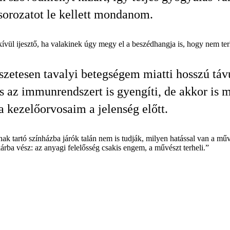
sorozatot le kellett mondanom.
vül ijesztő, ha valakinek úgy megy el a beszédhangja is, hogy nem ter
zetesen tavalyi betegségem miatti hosszú távú
s az immunrendszert is gyengíti, de akkor is
 a kezelőorvosaim a jelenség előtt.
ak tartó színházba járók talán nem is tudják, milyen hatással van a mű
rba vész: az anyagi felelősség csakis engem, a művészt terheli.”