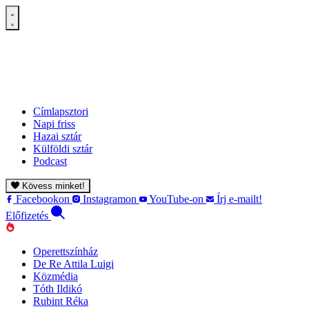
Címlapsztori
Napi friss
Hazai sztár
Külföldi sztár
Podcast
Kövess minket!
Facebookon
Instagramon
YouTube-on
Írj e-mailt!
Előfizetés
Operettszínház
De Re Attila Luigi
Közmédia
Tóth Ildikó
Rubint Réka