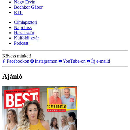
Nagy Ervin
Bochkor Gábor
RTL
Címlapsztori
Napi friss
Hazai sztár
Külföldi sztár
Podcast
Kövess minket!
Facebookon
Instagramon
YouTube-on
Írj e-mailt!
Ajánló