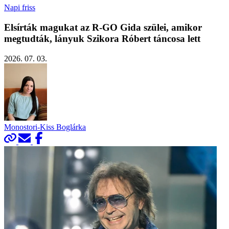
Napi friss
Elsírták magukat az R-GO Gida szülei, amikor
megtudták, lányuk Szikora Róbert táncosa lett
2026. 07. 03.
Monostori-Kiss Boglárka