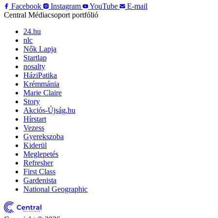
Facebook
Instagram
YouTube
E-mail
Central Médiacsoport portfólió
24.hu
nlc
Nők Lapja
Startlap
nosalty
HáziPatika
Krémmánia
Marie Claire
Story
Akciós-Újság.hu
Hírstart
Vezess
Gyerekszoba
Kiderül
Meglepetés
Refresher
First Class
Gardenista
National Geographic