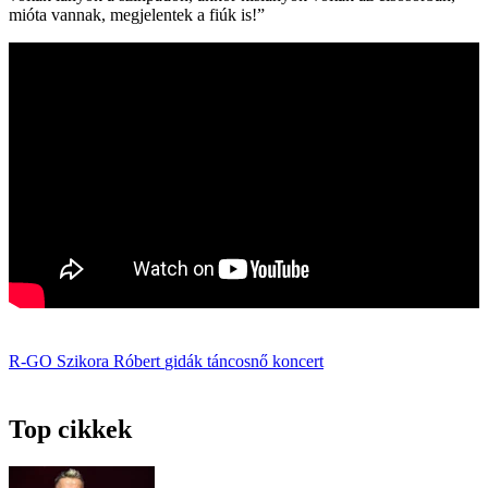
mióta vannak, megjelentek a fiúk is!”
R-GO
Szikora Róbert
gidák
táncosnő
koncert
Top cikkek