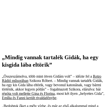
„Mindig vannak tartalék Gidák, ha egy
kisgida lába eltörik”
„Összeszámolva, több mint ötven Gidám volt” – idézte fel a
Retro
Rádió műsorában
Szikora Róbert. – Mindig vannak tartalék Gidák,
ha egy kis Gida lába eltörik, vagy bevonul katonának, vagy bármi
történik, akkor legyen pótlás” – fogalmazott Szikora, elárulva: bár
régóta volt mellette Gina és Florina
, most két ilyen „helyettes Gida”,
Emília és Fanni került rivaldafénybe
.
„Bedobtuk őket a mély vízbe, és már az első alkalommal mind a