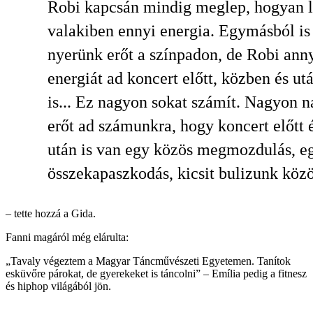
Robi kapcsán mindig meglep, hogyan l
valakiben ennyi energia. Egymásból is
nyerünk erőt a színpadon, de Robi ann
energiát ad koncert előtt, közben és ut
is... Ez nagyon sokat számít. Nagyon 
erőt ad számunkra, hogy koncert előtt 
után is van egy közös megmozdulás, e
összekapaszkodás, kicsit bulizunk köz
– tette hozzá a Gida.
Fanni magáról még elárulta:
„Tavaly végeztem a Magyar Táncművészeti Egyetemen. Tanítok
esküvőre párokat, de gyerekeket is táncolni” – Emília pedig a fitnesz
és hiphop világából jön.