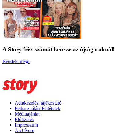
A Story friss számát keresse az újságosoknál!
Rendeld meg!
Adatkezelési tájékoztató
Felhasználási Feltételek
Médiaajánlat
Előfizetés
Impresszum
Archívum