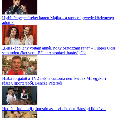
Újabb fenyegetéseket kapott Majka – a rapper ügyvéde közleményt
adott ki
„Büszkébb lány voltam annál, hogy osztozzam rajta” – Flipper Öcsi
sem tudott éket verni Bálint Antóniáék barátságába
Hiába forgatott a TV2-nek, a csatorna nem kért az M1 egykori
részeg riporteréből, Bencze Péterből
Hernádi Judit tudja, borzalmasan viselkedett Bánsági Ildikóval