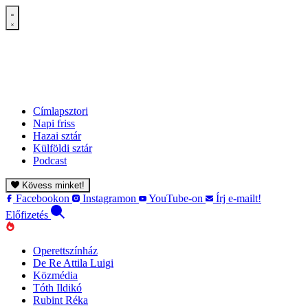
Címlapsztori
Napi friss
Hazai sztár
Külföldi sztár
Podcast
Kövess minket!
Facebookon
Instagramon
YouTube-on
Írj e-mailt!
Előfizetés
Operettszínház
De Re Attila Luigi
Közmédia
Tóth Ildikó
Rubint Réka