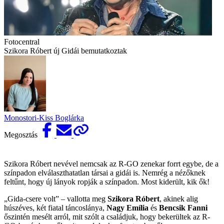
Fotocentral
Szikora Róbert új Gidái bemutatkoztak
Monostori-Kiss Boglárka
Megosztás
Szikora Róbert nevével nemcsak az R-GO zenekar forrt egybe, de a
színpadon elválaszthatatlan társai a gidái is. Nemrég a nézőknek
feltűnt, hogy új lányok ropják a színpadon. Most kiderült, kik ők!
„Gida-csere volt” – vallotta meg
Szikora Róbert
, akinek alig
húszéves, két fiatal táncoslánya,
Nagy Emília
és
Bencsik Fanni
őszintén mesélt arról, mit szólt a családjuk, hogy bekerültek az R-