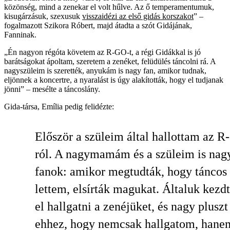
közönség, mind a zenekar el volt hűlve. Az ő temperamentumuk,
kisugárzásuk, szexusuk
visszaidézi az első gidás korszakot
” –
fogalmazott Szikora Róbert, majd átadta a szót Gidájának,
Fanninak.
„Én nagyon régóta követem az R-GO-t, a régi Gidákkal is jó
barátságokat ápoltam, szeretem a zenéket, felüdülés táncolni rá. A
nagyszüleim is szerették, anyukám is nagy fan, amikor tudnak,
eljönnek a koncertre, a nyaralást is úgy alakították, hogy el tudjanak
jönni” – mesélte a táncoslány.
Gida-társa, Emília pedig felidézte:
Először a szüleim által hallottam az 
ról. A nagymamám és a szüleim is nag
fanok: amikor megtudták, hogy táncos
lettem, elsírták magukat. Általuk kezd
el hallgatni a zenéjüket, és nagy pluszt
ehhez, hogy nemcsak hallgatom, hane