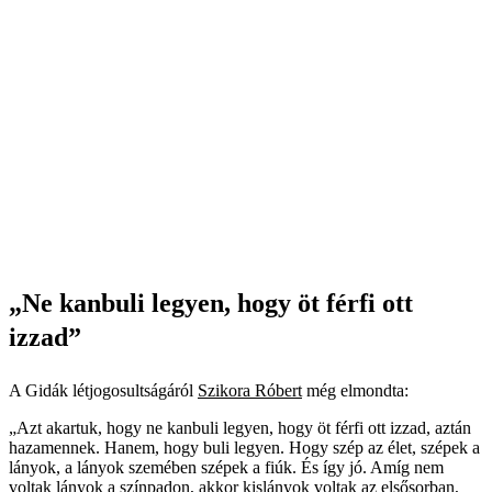
„Ne kanbuli legyen, hogy öt férfi ott
izzad”
A Gidák létjogosultságáról
Szikora Róbert
még elmondta:
„Azt akartuk, hogy ne kanbuli legyen, hogy öt férfi ott izzad, aztán
hazamennek. Hanem, hogy buli legyen. Hogy szép az élet, szépek a
lányok, a lányok szemében szépek a fiúk. És így jó. Amíg nem
voltak lányok a színpadon, akkor kislányok voltak az elsősorban,