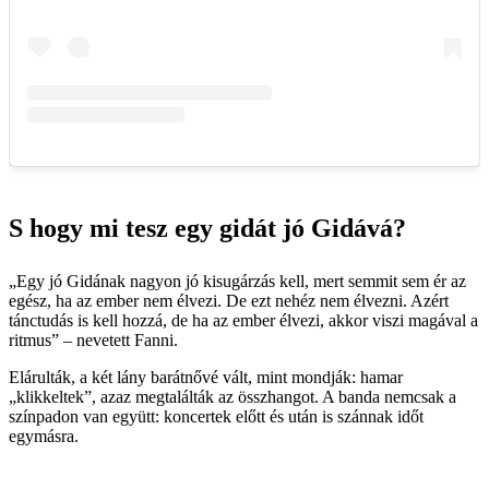
S hogy mi tesz egy gidát jó Gidává?
„Egy jó Gidának nagyon jó kisugárzás kell, mert semmit sem ér az
egész, ha az ember nem élvezi. De ezt nehéz nem élvezni. Azért
tánctudás is kell hozzá, de ha az ember élvezi, akkor viszi magával a
ritmus” – nevetett Fanni.
Elárulták, a két lány barátnővé vált, mint mondják: hamar
„klikkeltek”, azaz megtalálták az összhangot. A banda nemcsak a
színpadon van együtt: koncertek előtt és után is szánnak időt
egymásra.