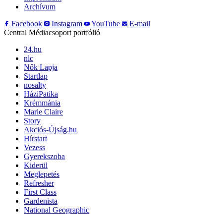
Archívum
Facebook
Instagram
YouTube
E-mail
Central Médiacsoport portfólió
24.hu
nlc
Nők Lapja
Startlap
nosalty
HáziPatika
Krémmánia
Marie Claire
Story
Akciós-Újság.hu
Hírstart
Vezess
Gyerekszoba
Kiderül
Meglepetés
Refresher
First Class
Gardenista
National Geographic