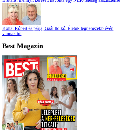
Brutális, mennyit keresett havonta egy NER-feleség asszisztense
Koltai Róbert és párja, Gaál Ildikó: Életük legnehezebb évén
vannak túl
Best Magazin