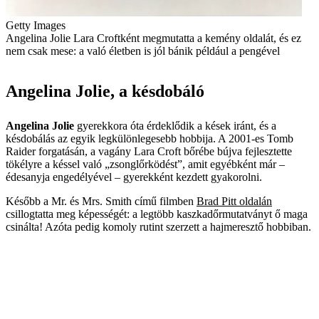
Getty Images
Angelina Jolie Lara Croftként megmutatta a kemény oldalát, és ez
nem csak mese: a való életben is jól bánik például a pengével
Angelina Jolie, a késdobáló
Angelina Jolie
gyerekkora óta érdeklődik a kések iránt, és a
késdobálás az egyik legkülönlegesebb hobbija. A 2001-es Tomb
Raider forgatásán, a vagány Lara Croft bőrébe bújva fejlesztette
tökélyre a késsel való „zsonglőrködést”, amit egyébként már –
édesanyja engedélyével – gyerekként kezdett gyakorolni.
Később a Mr. és Mrs. Smith című filmben
Brad Pitt oldalán
csillogtatta meg képességét: a legtöbb kaszkadőrmutatványt ő maga
csinálta! Azóta pedig komoly rutint szerzett a hajmeresztő hobbiban.