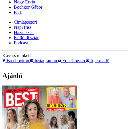
Nagy Ervin
Bochkor Gábor
RTL
Címlapsztori
Napi friss
Hazai sztár
Külföldi sztár
Podcast
Kövess minket!
Facebookon
Instagramon
YouTube-on
Írj e-mailt!
Ajánló