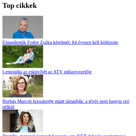
Top cikkek
Elutasították Fodor Zsóka kérelmét: 84 évesen kell költöznie
Lemondta az esküvőjét az ATV műsorvezetője
Borbás Marcsit luxuskertje miatt támadják: a tévés nem hagyta szó
nélkül