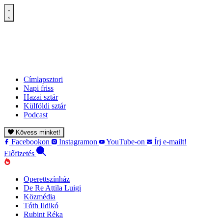
Címlapsztori
Napi friss
Hazai sztár
Külföldi sztár
Podcast
Kövess minket!
Facebookon
Instagramon
YouTube-on
Írj e-mailt!
Előfizetés
Operettszínház
De Re Attila Luigi
Közmédia
Tóth Ildikó
Rubint Réka