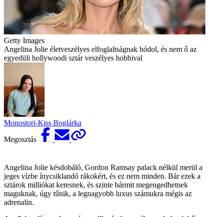
Getty Images
Angelina Jolie életveszélyes elfoglaltságnak hódol, és nem ő az
egyedüli hollywoodi sztár veszélyes hobbival
Monostori-Kiss Boglárka
Megosztás
Angelina Jolie késdobáló, Gordon Ramsay palack nélkül merül a
jeges vízbe ínycsiklandó rákokért, és ez nem minden. Bár ezek a
sztárok milliókat keresnek, és szinte bármit megengedhetnek
maguknak, úgy tűnik, a legnagyobb luxus számukra mégis az
adrenalin.