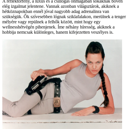
A reflektorfény, a luxus és a csillogás önmagában sokaknak bőven
elég izgalmat jelentene. Vannak azonban világsztárok, akiknek a
hétköznapokban ennél jóval nagyobb adag adrenalinra van
szükségük. Ők szívesebben lógnak sziklafalakon, merülnek a tenger
mélyére vagy repülnek a felhők között, mint hogy egy
wellnesshétvégén pihenjenek. Íme néhány híresség, akiknek a
hobbija nemcsak különleges, hanem kifejezetten veszélyes is.